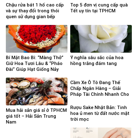
Chậu rửa bát 1 hố cao cấp
Top 5 đơn vị cung cấp quà
và sự thay đổi trong thói
Tết uy tín tại TPHCM
quen sử dụng gian bếp
Bí Mật Bao Bì: “Màng Thở”
Ý nghĩa sâu sắc của hoa
Giữ Hoa Tươi Lâu & “Pháo
hồng trắng đám tang
Đài” Giúp Hạt Giống Nảy
Mầm 100%
Cầm Xe Ô Tô Đang Thế
Chấp Ngân Hàng – Giải
Pháp Tài Chính Nhanh Cho
Người Cần Vốn Gấp
Rượu Sake Nhật Bản: Tinh
Mua hải sản giá sỉ ở TPHCM
hoa ủ men từ đất nước mặt
giá tốt – Hải Sản Trung
trời mọc
Nam