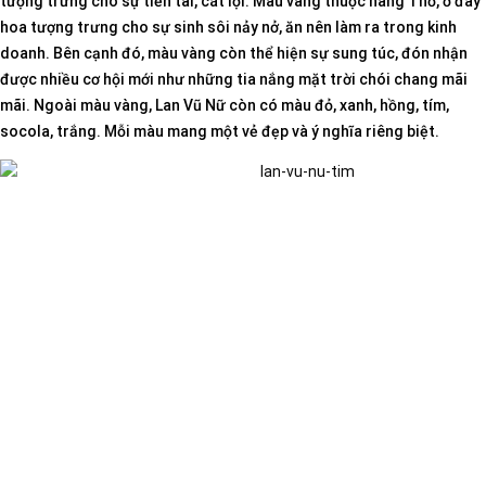
tượng trưng cho sự tiền tài, cát lợi. Màu vàng thuộc hàng Thổ, ở đây
hoa tượng trưng cho sự sinh sôi nảy nở, ăn nên làm ra trong kinh
doanh. Bên cạnh đó, màu vàng còn thể hiện sự sung túc, đón nhận
được nhiều cơ hội mới như những tia nắng mặt trời chói chang mãi
mãi. Ngoài màu vàng, Lan Vũ Nữ còn có màu đỏ, xanh, hồng, tím,
socola, trắng. Mỗi màu mang một vẻ đẹp và ý nghĩa riêng biệt.