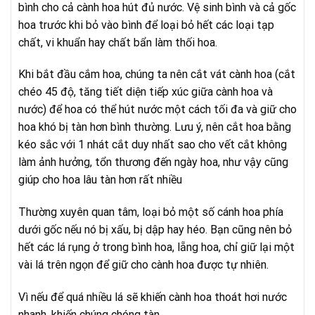
bình cho cả cành hoa hút đủ nước. Vệ sinh bình và cả gốc
hoa trước khi bỏ vào bình để loại bỏ hết các loại tạp
chất, vi khuẩn hay chất bẩn làm thối hoa.
Khi bắt đầu cắm hoa, chúng ta nên cắt vát cành hoa (cắt
chéo 45 độ, tăng tiết diện tiếp xúc giữa cành hoa và
nước) để hoa có thể hút nước một cách tối đa và giữ cho
hoa khó bị tàn hơn bình thường. Lưu ý, nên cắt hoa bằng
kéo sắc với 1 nhát cắt duy nhất sao cho vết cắt không
làm ảnh hưởng, tổn thương đến ngày hoa, như vậy cũng
giúp cho hoa lâu tàn hơn rất nhiều
Thường xuyên quan tâm, loại bỏ một số cánh hoa phía
dưới gốc nếu nó bị xấu, bị dập hay héo. Bạn cũng nên bỏ
hết các lá rụng ở trong bình hoa, lẵng hoa, chỉ giữ lại một
vài lá trên ngọn để giữ cho cành hoa được tự nhiên.
Vì nếu để quá nhiều lá sẽ khiến cành hoa thoát hơi nước
nhanh, khiến chúng chóng tàn.