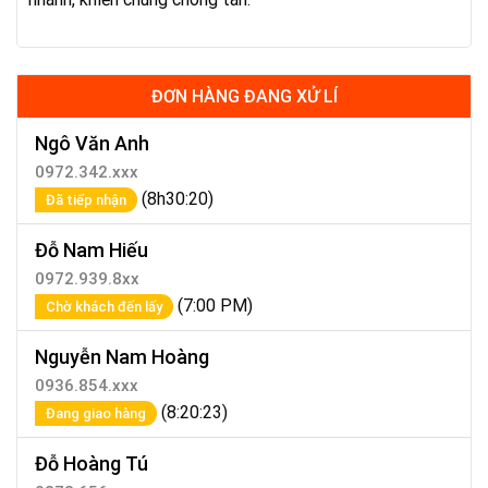
ĐƠN HÀNG ĐANG XỬ LÍ
Ngô Văn Anh
0972.342.xxx
(8h30:20)
Đã tiếp nhận
Đỗ Nam Hiếu
0972.939.8xx
(7:00 PM)
Chờ khách đến lấy
Nguyễn Nam Hoàng
0936.854.xxx
(8:20:23)
Đang giao hàng
Đỗ Hoàng Tú