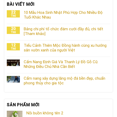
BÀI VIẾT MỚI
22
10 Mẫu Hoa Sinh Nhật Phù Hợp Cho Nhiều Độ
Th5
Tuổi Khác Nhau
20
Bảng chi phí tổ chức đám cưới đầy đủ, chi tiết
Th5
[Tham khảo]
12
Tiểu Cảnh Thiên Mộc Đồng hành cùng xu hướng
Th5
sân vườn xanh của người Việt
Cẩm Nang Định Giá Và Thanh Lý Đồ Gỗ Cũ:
Những Điều Chủ Nhà Cần Biết
Cẩm nang xây dựng lăng mộ đá bền đẹp, chuẩn
phong thủy cho gia tộc
SẢN PHẨM MỚI
Nỗi buồn không tên 2