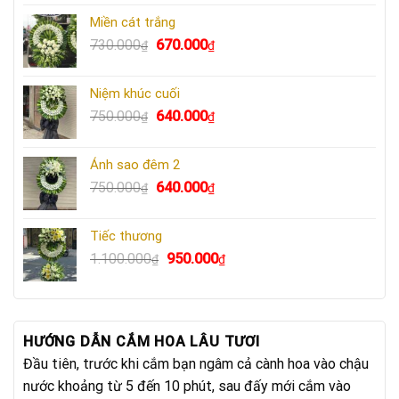
Miền cát trắng
Giá
Giá
730.000
670.000
₫
₫
gốc
hiện
là:
tại
Niệm khúc cuối
730.000₫.
là:
Giá
Giá
750.000
640.000
₫
₫
670.000₫.
gốc
hiện
là:
tại
Ánh sao đêm 2
750.000₫.
là:
Giá
Giá
750.000
640.000
₫
₫
640.000₫.
gốc
hiện
là:
tại
Tiếc thương
750.000₫.
là:
Giá
Giá
1.100.000
950.000
₫
₫
640.000₫.
gốc
hiện
là:
tại
1.100.000₫.
là:
950.000₫.
HƯỚNG DẪN CẮM HOA LÂU TƯƠI
Đầu tiên, trước khi cắm bạn ngâm cả cành hoa vào chậu
nước khoảng từ 5 đến 10 phút, sau đấy mới cắm vào