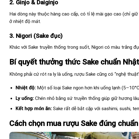
2. Ginjo & Daiginjo
Hai dòng này thuộc hàng cao cấp, có tỉ lệ mài gạo cao (chỉ giữ
ở nhiệt độ mát.
3. Nigori (Sake đục)
Khác với Sake truyền thống trong suốt, Nigori có màu trắng đục
Bí quyết thưởng thức Sake chuẩn Nhật
Không phải cứ rót ra ly là uống, rượu Sake cũng có “nghệ thuật
Nhiệt độ:
Một số loại Sake ngon hơn khi uống lạnh (5–10°C),
Ly uống:
Chén nhỏ bằng sứ truyền thống giúp giữ hương lâu 
Kết hợp món ăn:
Sake rất dễ bắt cặp với sashimi, sushi, 
Cách chọn mua rượu Sake đúng chuẩn