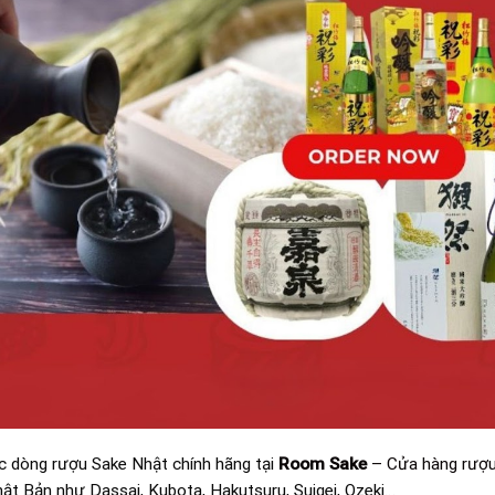
c dòng rượu Sake Nhật chính hãng tại
Room Sake
– Cửa hàng rượu
hật Bản như Dassai, Kubota, Hakutsuru, Suigei, Ozeki…