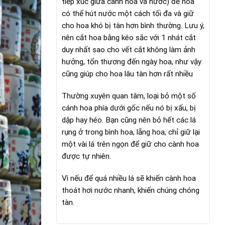
tiếp xúc giữa cành hoa và nước) để hoa
có thể hút nước một cách tối đa và giữ
cho hoa khó bị tàn hơn bình thường. Lưu ý,
nên cắt hoa bằng kéo sắc với 1 nhát cắt
duy nhất sao cho vết cắt không làm ảnh
hưởng, tổn thương đến ngày hoa, như vậy
cũng giúp cho hoa lâu tàn hơn rất nhiều
Thường xuyên quan tâm, loại bỏ một số
cánh hoa phía dưới gốc nếu nó bị xấu, bị
dập hay héo. Bạn cũng nên bỏ hết các lá
rụng ở trong bình hoa, lẵng hoa, chỉ giữ lại
một vài lá trên ngọn để giữ cho cành hoa
được tự nhiên.
Vì nếu để quá nhiều lá sẽ khiến cành hoa
thoát hơi nước nhanh, khiến chúng chóng
tàn.