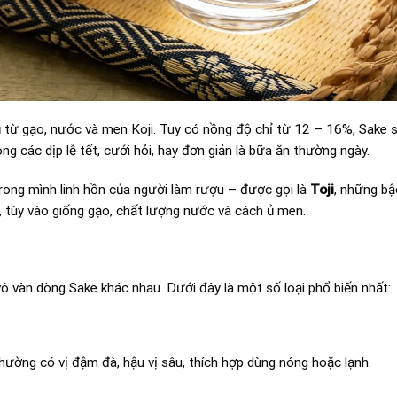
ủ từ gạo, nước và men Koji. Tuy có nồng độ chỉ từ 12 – 16%, Sake 
g các dịp lễ tết, cưới hỏi, hay đơn giản là bữa ăn thường ngày.
rong mình linh hồn của người làm rượu – được gọi là
Toji
, những bậ
g, tùy vào giống gạo, chất lượng nước và cách ủ men.
ô vàn dòng Sake khác nhau. Dưới đây là một số loại phổ biến nhất:
ường có vị đậm đà, hậu vị sâu, thích hợp dùng nóng hoặc lạnh.