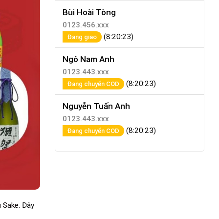
Bùi Hoài Tòng
0123.456.xxx
(8:20:23)
Đang giao
Ngô Nam Anh
0123.443.xxx
(8:20:23)
Đang chuyển COD
Nguyễn Tuấn Anh
0123.443.xxx
(8:20:23)
Đang chuyển COD
 Sake
. Đây