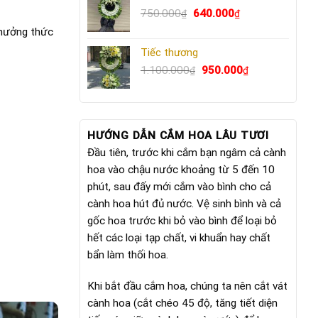
Giá
640.000₫.
Giá
750.000
640.000
₫
₫
gốc
hiện
 thưởng thức
là:
tại
Tiếc thương
750.000₫.
là:
Giá
640.000₫.
Giá
1.100.000
950.000
₫
₫
gốc
hiện
là:
tại
1.100.000₫.
là:
950.000₫.
HƯỚNG DẪN CẮM HOA LÂU TƯƠI
Đầu tiên, trước khi cắm bạn ngâm cả cành
hoa vào chậu nước khoảng từ 5 đến 10
phút, sau đấy mới cắm vào bình cho cả
cành hoa hút đủ nước. Vệ sinh bình và cả
gốc hoa trước khi bỏ vào bình để loại bỏ
hết các loại tạp chất, vi khuẩn hay chất
bẩn làm thối hoa.
Khi bắt đầu cắm hoa, chúng ta nên cắt vát
cành hoa (cắt chéo 45 độ, tăng tiết diện