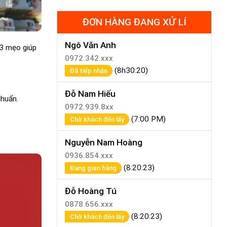
ĐƠN HÀNG ĐANG XỬ LÍ
Ngô Văn Anh
 3 mẹo giúp
0972.342.xxx
(8h30:20)
Đã tiếp nhận
Đỗ Nam Hiếu
chuẩn.
0972.939.8xx
(7:00 PM)
Chờ khách đến lấy
Nguyễn Nam Hoàng
0936.854.xxx
(8:20:23)
Đang giao hàng
Đỗ Hoàng Tú
0878.656.xxx
(8:20:23)
Chờ khách đến lấy