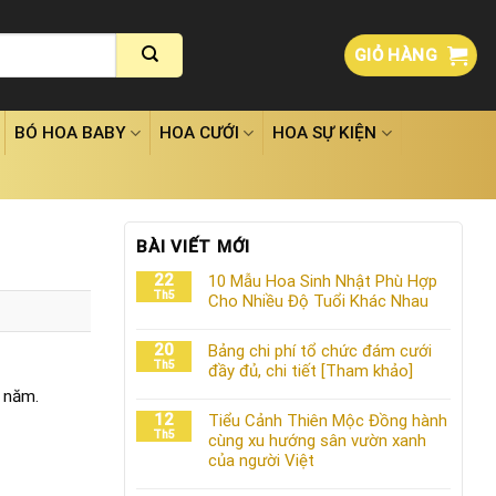
GIỎ HÀNG
BÓ HOA BABY
HOA CƯỚI
HOA SỰ KIỆN
BÀI VIẾT MỚI
22
10 Mẫu Hoa Sinh Nhật Phù Hợp
Th5
Cho Nhiều Độ Tuổi Khác Nhau
20
Bảng chi phí tổ chức đám cưới
Th5
đầy đủ, chi tiết [Tham khảo]
m năm.
12
Tiểu Cảnh Thiên Mộc Đồng hành
Th5
cùng xu hướng sân vườn xanh
của người Việt