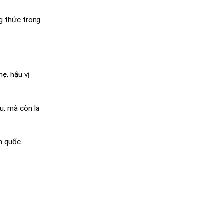
g thức trong
ẹ, hậu vị
u, mà còn là
n quốc.