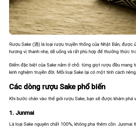
Rượu Sake (酒) là loại rượu truyền thống của Nhật Bản, được 
hương vị thanh nhẹ, dễ uống và rất phù hợp để thưởng thức tron
Điểm đặc biệt của Sake nằm ở chỗ: từng giọt rượu đều mang t
kinh nghiệm truyền đời. Mỗi loại Sake lại có một tính cách riên
Các dòng rượu Sake phổ biến
Khi bước chân vào thế giới rượu Sake, bạn sẽ được khám phá v
1. Junmai
Là loại Sake nguyên chất 100%, không pha thêm cồn. Junmai th