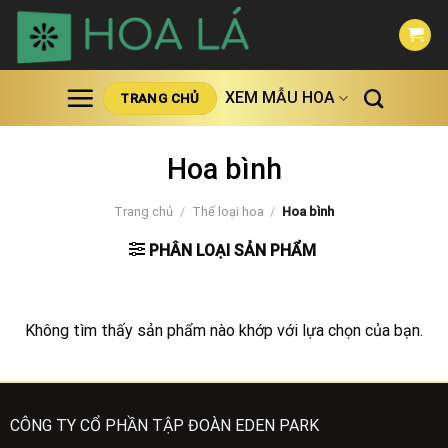
Skip
to
content
XEM MẪU HOA
TRANG CHỦ
Hoa bình
Trang chủ
/
Thể loại hoa
/
Hoa bình
PHÂN LOẠI SẢN PHẨM
Không tìm thấy sản phẩm nào khớp với lựa chọn của bạn.
CÔNG TY CỔ PHẦN TẬP ĐOÀN EDEN PARK