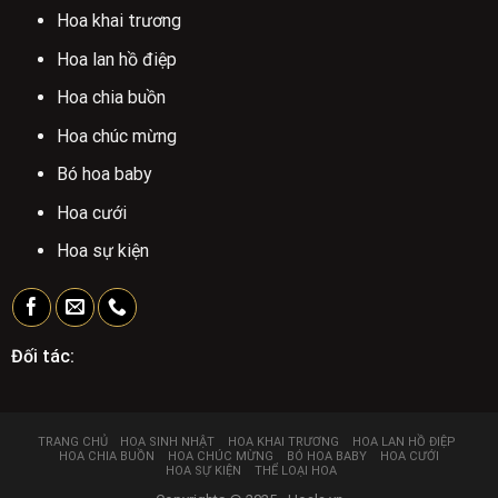
Hoa khai trương
Hoa lan hồ điệp
Hoa chia buồn
Hoa chúc mừng
Bó hoa baby
Hoa cưới
Hoa sự kiện
Đối tác:
TRANG CHỦ
HOA SINH NHẬT
HOA KHAI TRƯƠNG
HOA LAN HỒ ĐIỆP
HOA CHIA BUỒN
HOA CHÚC MỪNG
BÓ HOA BABY
HOA CƯỚI
HOA SỰ KIỆN
THỂ LOẠI HOA