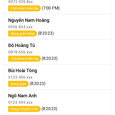
0972.939.8xx
(7:00 PM)
Chờ khách đến lấy
Nguyễn Nam Hoàng
0936.854.xxx
(8:20:23)
Đang giao hàng
Đỗ Hoàng Tú
0878.656.xxx
(8:20:23)
Chờ khách đến lấy
Bùi Hoài Tòng
0123.456.xxx
(8:20:23)
Đang giao
Ngô Nam Anh
0123.443.xxx
(8:20:23)
Đang chuyển COD