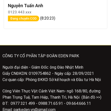
Nguyễn Tuấn Anh
0123.443.xxx
(8:20:23)
Đang chuyển COD
CÔNG TY CỔ PHẦN TẬP ĐOÀN EDEN PARK
Người đại diện - Giám Đốc: ông Đào Nhật Minh
Giấy CNĐKDN: 0109754862 - Ngày cấp: 28/09/2021
Cơ quan cấp: Phòng ĐKKD Sở kế hoạch và Đầu tư Hà Nội
Công Viên Thực Vật Cảnh Việt Nam- ngõ 168/80, đường
Phan Trọng Tuệ, Tam Hiệp, Thanh Trì, Hà Nội (Bản đồ >>)
ĐT: 0977 321 499 - 0988.71.65.91 - 09.664.666.11
Email: parkeden.vn@gmail.com