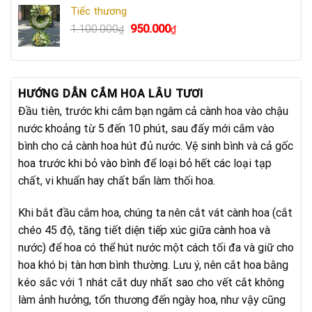
là:
tại
Tiếc thương
750.000₫.
là:
Giá
Giá
1.100.000
950.000
₫
₫
640.000₫.
gốc
hiện
là:
tại
1.100.000₫.
là:
950.000₫.
HƯỚNG DẪN CẮM HOA LÂU TƯƠI
Đầu tiên, trước khi cắm bạn ngâm cả cành hoa vào chậu
nước khoảng từ 5 đến 10 phút, sau đấy mới cắm vào
bình cho cả cành hoa hút đủ nước. Vệ sinh bình và cả gốc
hoa trước khi bỏ vào bình để loại bỏ hết các loại tạp
chất, vi khuẩn hay chất bẩn làm thối hoa.
Khi bắt đầu cắm hoa, chúng ta nên cắt vát cành hoa (cắt
chéo 45 độ, tăng tiết diện tiếp xúc giữa cành hoa và
nước) để hoa có thể hút nước một cách tối đa và giữ cho
hoa khó bị tàn hơn bình thường. Lưu ý, nên cắt hoa bằng
kéo sắc với 1 nhát cắt duy nhất sao cho vết cắt không
làm ảnh hưởng, tổn thương đến ngày hoa, như vậy cũng