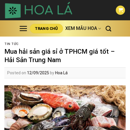
Skip
to
content
XEM MẪU HOA
TRANG CHỦ
TIN TỨC
Mua hải sản giá sỉ ở TPHCM giá tốt –
Hải Sản Trung Nam
Posted on
12/09/2025
by
Hoa Lá