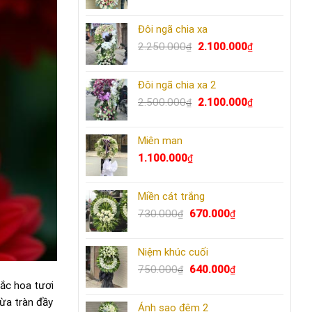
gốc
hiện
là:
tại
Đôi ngã chia xa
2.500.000₫.
là:
Giá
2.300.000₫.
Giá
2.250.000
2.100.000
₫
₫
gốc
hiện
là:
tại
Đôi ngã chia xa 2
2.250.000₫.
là:
Giá
2.100.000₫.
Giá
2.500.000
2.100.000
₫
₫
gốc
hiện
là:
tại
Miên man
2.500.000₫.
là:
2.100.000₫.
1.100.000
₫
Miền cát trắng
Giá
Giá
730.000
670.000
₫
₫
gốc
hiện
là:
tại
Niệm khúc cuối
730.000₫.
là:
Giá
670.000₫.
Giá
750.000
640.000
₫
₫
gốc
hiện
sắc hoa tươi
là:
tại
vừa tràn đầy
Ánh sao đêm 2
750.000₫.
là: