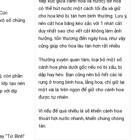
tiếp xúc giữa cành hoa và nước) để hoa
có thể hút nước một cách tối đa và giữ
 Cúc
cho hoa khó bị tàn hơn bình thường. Lưu ý,
 vô số chủng
nên cắt hoa bằng kéo sắc với 1 nhát cắt
duy nhất sao cho vết cắt không làm ảnh
hưởng, tổn thương đến ngày hoa, như vậy
cũng giúp cho hoa lâu tàn hơn rất nhiều
Thường xuyên quan tâm, loại bỏ một số
cánh hoa phía dưới gốc nếu nó bị xấu, bị
dập hay héo. Bạn cũng nên bỏ hết các lá
), còn phần
rụng ở trong bình hoa, lẵng hoa, chỉ giữ lại
 lớp tạo nên
một vài lá trên ngọn để giữ cho cành hoa
 với dịp
được tự nhiên.
Vì nếu để quá nhiều lá sẽ khiến cành hoa
thoát hơi nước nhanh, khiến chúng chóng
tàn.
ay “Tứ Bình”