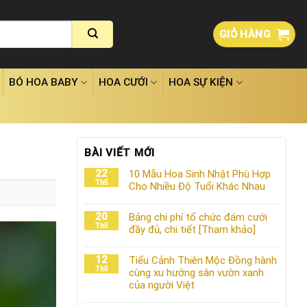
GIỎ HÀNG
BÓ HOA BABY
HOA CƯỚI
HOA SỰ KIỆN
BÀI VIẾT MỚI
22
10 Mẫu Hoa Sinh Nhật Phù Hợp
Th5
Cho Nhiều Độ Tuổi Khác Nhau
20
Bảng chi phí tổ chức đám cưới
Th5
đầy đủ, chi tiết [Tham khảo]
12
Tiểu Cảnh Thiên Mộc Đồng hành
Th5
cùng xu hướng sân vườn xanh
của người Việt