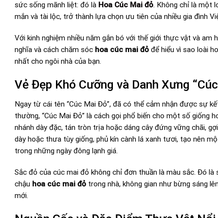
sức sống mãnh liệt: đó là
Hoa Cúc Mai đỏ
. Không chỉ là một 
mắn và tài lộc, trở thành lựa chọn ưu tiên của nhiều gia đình V
Với kinh nghiệm nhiều năm gắn bó với thế giới thực vật và am 
nghĩa và cách chăm sóc
hoa cúc mai đỏ
để hiểu vì sao loài h
nhất cho ngôi nhà của bạn.
Vẻ Đẹp Khó Cưỡng và Danh Xưng “Cúc
Ngay từ cái tên “Cúc Mai Đỏ”, đã có thể cảm nhận được sự kế
thường, “Cúc Mai Đỏ” là cách gọi phổ biến cho một số giống h
nhánh dày đặc, tán tròn trịa hoặc dáng cây đứng vững chãi, g
dày hoặc thưa tùy giống, phủ kín cành lá xanh tươi, tạo nên 
trong những ngày đông lạnh giá.
Sắc đỏ của cúc mai đỏ không chỉ đơn thuần là màu sắc. Đó là 
chậu
hoa cúc mai đỏ
trong nhà, không gian như bừng sáng lê
mới.