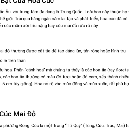
 Bật Của Hoa Cúc
 Âu, với trung tâm đa dạng là Trung Quốc. Loài hoa này thuộc họ
ế giới. Trải qua hàng ngàn năm lai tạo và phát triển, hoa cúc đã có
ến cúc mâm xôi trĩu nặng hay cúc mai đỏ rực rỡ này.
 đỏ thường được cắt tỉa để tạo dáng lùn, tán rộng hoặc hình trụ.
 le trên thân.
 hoa. Phần “cánh hoa” mà chúng ta thấy là các hoa tia (ray florets
đỏ, các hoa tia thường có màu đỏ tươi hoặc đỏ cam, xếp thành nhiều
2-5 cm tùy giống). Hoa nở rộ vào mùa đông và mùa xuân, rất phù hợp
 Cúc Mai Đỏ
a phương Đông. Cúc là một trong “Tứ Quý” (Tùng, Cúc, Trúc, Mai) h