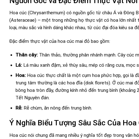
Nguồn Gốc và Đặc Điểm Thực Vật Nổi
Hoa cúc (Chrysanthemum) có nguồn gốc từ châu Á và Đông Bắc
(Asteraceae) – một trong những họ thực vật có hoa lớn nhất th
loại, màu sắc và hình dáng khác nhau, từ cúc đại đóa kiêu sa đ
Đặc điểm thực vật của hoa cúc mai đỏ bao gồm:
Thân cây:
Thân thảo, thường phân nhánh mạnh. Cây cúc mai
Lá:
Lá màu xanh đậm, xẻ thùy sâu, mép có răng cưa, mọc so
Hoa:
Hoa cúc thực chất là một cụm hoa phức hợp, gọi là đầu
trung tâm thường là các hoa đĩa (disk florets). Ở cúc mai 
bông hoa tròn đầy, đường kính nhỏ đến trung bình (khoảng 
Tết Nguyên đán.
Rễ:
Rễ chùm, ăn nông đến trung bình.
Ý Nghĩa Biểu Tượng Sâu Sắc Của Hoa
Hoa cúc nói chung đã mang nhiều ý nghĩa tốt đẹp trong văn hó