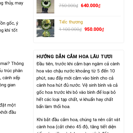
ng thủy, may
Giá
640.000₫.
Giá
750.000
640.000
₫
₫
gốc
hiện
là:
tại
Tiếc thương
750.000₫.
là:
ồn gốc, ý
Giá
640.000₫.
Giá
1.100.000
950.000
₫
₫
g khí tốt
gốc
hiện
là:
tại
1.100.000₫.
là:
950.000₫.
HƯỚNG DẪN CẮM HOA LÂU TƯƠI
a mai? Thông
Đầu tiên, trước khi cắm bạn ngâm cả cành
u trúc phân
hoa vào chậu nước khoảng từ 5 đến 10
, cánh xếp
phút, sau đấy mới cắm vào bình cho cả
ông gian
cành hoa hút đủ nước. Vệ sinh bình và cả
gốc hoa trước khi bỏ vào bình để loại bỏ
hết các loại tạp chất, vi khuẩn hay chất
 đặt một
bẩn làm thối hoa.
khởi đầu
Khi bắt đầu cắm hoa, chúng ta nên cắt vát
cành hoa (cắt chéo 45 độ, tăng tiết diện