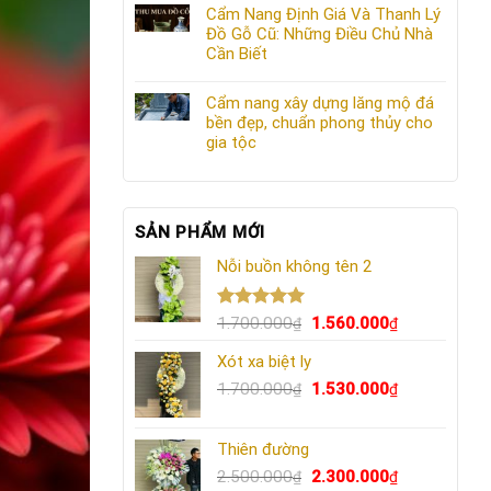
Cẩm Nang Định Giá Và Thanh Lý
Đồ Gỗ Cũ: Những Điều Chủ Nhà
Cần Biết
Cẩm nang xây dựng lăng mộ đá
bền đẹp, chuẩn phong thủy cho
gia tộc
SẢN PHẨM MỚI
Nỗi buồn không tên 2
Được xếp
Giá
Giá
1.700.000
1.560.000
₫
₫
hạng
5.00
gốc
hiện
5 sao
Xót xa biệt ly
là:
tại
1.700.000₫.
Giá
là:
Giá
1.700.000
1.530.000
₫
₫
gốc
1.560.000₫.
hiện
là:
tại
Thiên đường
1.700.000₫.
là:
Giá
1.530.000₫.
Giá
2.500.000
2.300.000
₫
₫