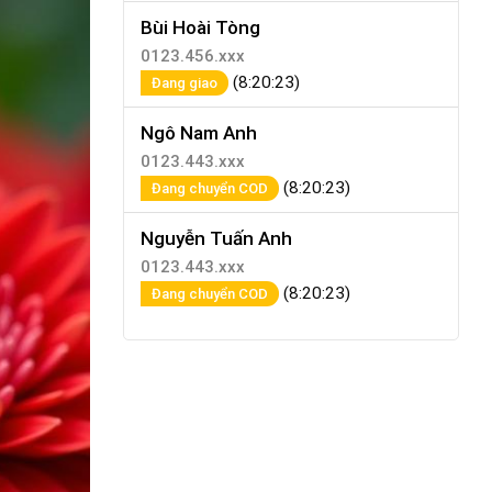
Bùi Hoài Tòng
0123.456.xxx
(8:20:23)
Đang giao
Ngô Nam Anh
0123.443.xxx
(8:20:23)
Đang chuyển COD
Nguyễn Tuấn Anh
0123.443.xxx
(8:20:23)
Đang chuyển COD