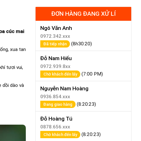
ĐƠN HÀNG ĐANG XỬ LÍ
Ngô Văn Anh
oa cúc mai
0972.342.xxx
(8h30:20)
Đã tiếp nhận
ống, xua tan
Đỗ Nam Hiếu
0972.939.8xx
í tươi vui,
(7:00 PM)
Chờ khách đến lấy
 dồi dào và
Nguyễn Nam Hoàng
0936.854.xxx
(8:20:23)
Đang giao hàng
Đỗ Hoàng Tú
0878.656.xxx
(8:20:23)
Chờ khách đến lấy