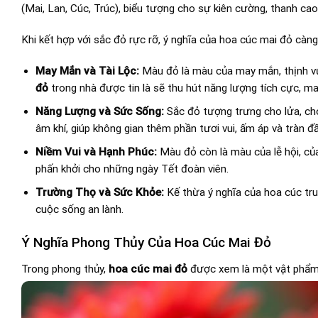
(Mai, Lan, Cúc, Trúc), biểu tượng cho sự kiên cường, thanh cao
Khi kết hợp với sắc đỏ rực rỡ, ý nghĩa của hoa cúc mai đỏ càng
May Mắn và Tài Lộc:
Màu đỏ là màu của may mắn, thịnh vượ
đỏ
trong nhà được tin là sẽ thu hút năng lượng tích cực, ma
Năng Lượng và Sức Sống:
Sắc đỏ tượng trưng cho lửa, c
âm khí, giúp không gian thêm phần tươi vui, ấm áp và tràn đầy
Niềm Vui và Hạnh Phúc:
Màu đỏ còn là màu của lễ hội, của
phấn khởi cho những ngày Tết đoàn viên.
Trường Thọ và Sức Khỏe:
Kế thừa ý nghĩa của hoa cúc tru
cuộc sống an lành.
Ý Nghĩa Phong Thủy Của Hoa Cúc Mai Đỏ
Trong phong thủy,
hoa cúc mai đỏ
được xem là một vật phẩm 