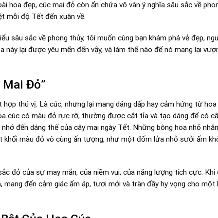
loài hoa đẹp, cúc mai đỏ còn ẩn chứa vô vàn ý nghĩa sâu sắc về pho
iệt mỗi độ Tết đến xuân về.
hiểu sâu sắc về phong thủy, tôi muốn cùng bạn khám phá vẻ đẹp, ngu
oa này lại được yêu mến đến vậy, và làm thế nào để nó mang lại vượn
 Mai Đỏ”
t hợp thú vị. Là cúc, nhưng lại mang dáng dấp hay cảm hứng từ ho
oa cúc có màu đỏ rực rỡ, thường được cắt tỉa và tạo dáng để có cấ
ợi nhớ đến dáng thế của cây mai ngày Tết. Những bông hoa nhỏ nhắn
một khối màu đỏ vô cùng ấn tượng, như một đốm lửa nhỏ sưởi ấm kh
sắc đỏ của sự may mắn, của niềm vui, của năng lượng tích cực. Khi
n, mang đến cảm giác ấm áp, tươi mới và tràn đầy hy vọng cho một 