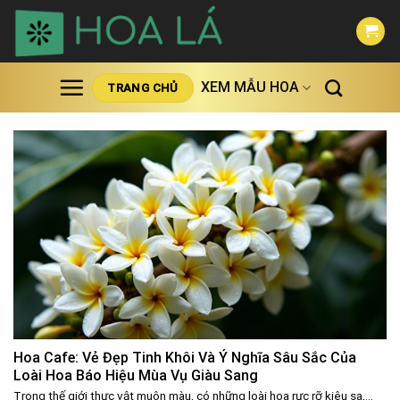
Skip
to
content
XEM MẪU HOA
TRANG CHỦ
Hoa Cafe: Vẻ Đẹp Tinh Khôi Và Ý Nghĩa Sâu Sắc Của
Loài Hoa Báo Hiệu Mùa Vụ Giàu Sang
Trong thế giới thực vật muôn màu, có những loài hoa rực rỡ kiêu sa,...