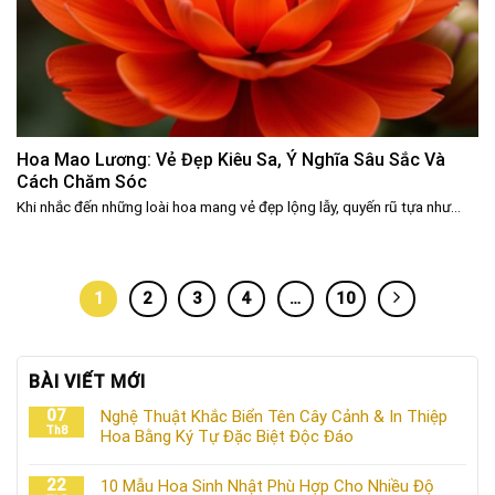
Hoa Mao Lương: Vẻ Đẹp Kiêu Sa, Ý Nghĩa Sâu Sắc Và
Cách Chăm Sóc
Khi nhắc đến những loài hoa mang vẻ đẹp lộng lẫy, quyến rũ tựa như...
1
2
3
4
…
10
BÀI VIẾT MỚI
07
Nghệ Thuật Khắc Biển Tên Cây Cảnh & In Thiệp
Th8
Hoa Bằng Ký Tự Đặc Biệt Độc Đáo
22
10 Mẫu Hoa Sinh Nhật Phù Hợp Cho Nhiều Độ