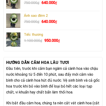
Giá
Giá
750.000
640.000
₫
₫
670.000₫.
gốc
hiện
là:
tại
Ánh sao đêm 2
750.000₫.
là:
Giá
Giá
750.000
640.000
₫
₫
640.000₫.
gốc
hiện
là:
tại
Tiếc thương
750.000₫.
là:
Giá
Giá
1.100.000
950.000
₫
₫
640.000₫.
gốc
hiện
là:
tại
1.100.000₫.
là:
950.000₫.
HƯỚNG DẪN CẮM HOA LÂU TƯƠI
Đầu tiên, trước khi cắm bạn ngâm cả cành hoa vào chậu
nước khoảng từ 5 đến 10 phút, sau đấy mới cắm vào
bình cho cả cành hoa hút đủ nước. Vệ sinh bình và cả gốc
hoa trước khi bỏ vào bình để loại bỏ hết các loại tạp
chất, vi khuẩn hay chất bẩn làm thối hoa.
Khi bắt đầu cắm hoa, chúng ta nên cắt vát cành hoa (cắt