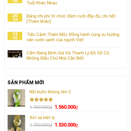
Th5
Tuổi Khác Nhau
20
Bảng chi phí tổ chức đám cưới đầy đủ, chi tiết
Th5
[Tham khảo]
12
Tiểu Cảnh Thiên Mộc Đồng hành cùng xu hướng
Th5
sân vườn xanh của người Việt
Cẩm Nang Định Giá Và Thanh Lý Đồ Gỗ Cũ:
Những Điều Chủ Nhà Cần Biết
SẢN PHẨM MỚI
Nỗi buồn không tên 2
Được xếp
Giá
Giá
1.700.000
1.560.000
₫
₫
hạng
5.00
gốc
hiện
5 sao
Xót xa biệt ly
là:
tại
Giá
Giá
1.700.000
1.530.000
1.700.000₫.
là:
₫
₫
gốc
hiện