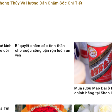
Phong Thủy Và Hướng Dẫn Chăm Sóc Chi Tiết
ẻ kinh
Bí quyết chăm sóc tinh thần
o dõi
cho cuộc sống bận rộn luôn an
yên
Mua rượu Mao Đài ở 
chính hãng tại Shop
uà Tết