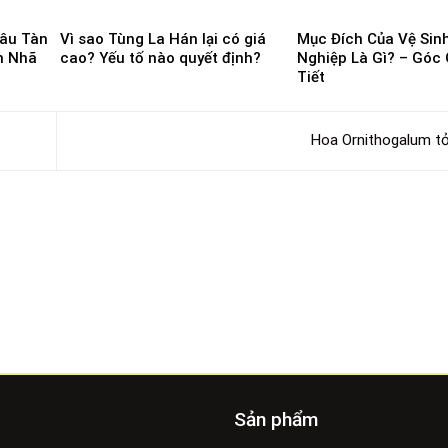
Lâu Tàn
Vì sao Tùng La Hán lại có giá
Mục Đích Của Vệ Sin
h Nhã
cao? Yếu tố nào quyết định?
Nghiệp Là Gì? – Góc 
Tiết
Hoa Ornithogalum t
Sản phẩm