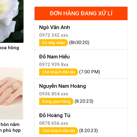
ĐƠN HÀNG ĐANG XỬ LÍ
Ngô Văn Anh
0972.342.xxx
(8h30:20)
Đã tiếp nhận
 hoa hồng
Đỗ Nam Hiếu
0972.939.8xx
(7:00 PM)
Chờ khách đến lấy
Nguyễn Nam Hoàng
0936.854.xxx
(8:20:23)
Đang giao hàng
Đỗ Hoàng Tú
0878.656.xxx
u hôn năm
n phù hợp
(8:20:23)
Chờ khách đến lấy