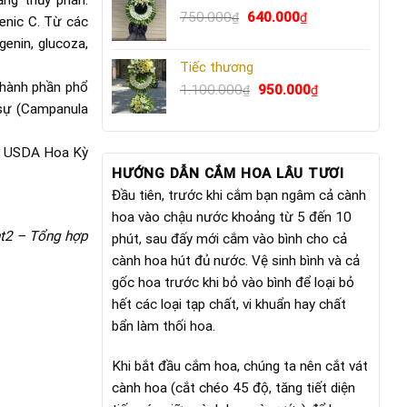
ằng thủy phân:
Giá
640.000₫.
Giá
750.000
640.000
₫
₫
genic C. Từ các
gốc
hiện
genin, glucoza,
là:
tại
Tiếc thương
750.000₫.
là:
 thành phần phổ
Giá
640.000₫.
Giá
1.100.000
950.000
₫
₫
gốc
hiện
 sự (Campanula
là:
tại
1.100.000₫.
là:
ủa USDA Hoa Kỳ
950.000₫.
HƯỚNG DẪN CẮM HOA LÂU TƯƠI
Đầu tiên, trước khi cắm bạn ngâm cả cành
hoa vào chậu nước khoảng từ 5 đến 10
t2 – Tổng hợp
phút, sau đấy mới cắm vào bình cho cả
cành hoa hút đủ nước. Vệ sinh bình và cả
gốc hoa trước khi bỏ vào bình để loại bỏ
hết các loại tạp chất, vi khuẩn hay chất
bẩn làm thối hoa.
Khi bắt đầu cắm hoa, chúng ta nên cắt vát
cành hoa (cắt chéo 45 độ, tăng tiết diện