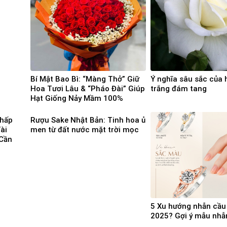
Bí Mật Bao Bì: “Màng Thở” Giữ
Ý nghĩa sâu sắc của
Hoa Tươi Lâu & “Pháo Đài” Giúp
trắng đám tang
Hạt Giống Nảy Mầm 100%
Chấp
Rượu Sake Nhật Bản: Tinh hoa ủ
ài
men từ đất nước mặt trời mọc
Cần
5 Xu hướng nhẫn cầ
2025? Gợi ý mẫu nhẫ