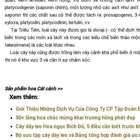
quản, viêm amiđan, viêm họng, trừ đờm và chống cảm lạnh. R
platycodigenin (saponin chính), một lượng nhỏ các axít như axít p
saponin thì các chất sau có thể được tách ra: prosapogenin, 3-O
xyloza, platycidin, platycodinin, betulin, v.v
Tại Triều Tiên, loài cây này được gọi là doraji (- có thể dịch 
biến trong các món xà lách và trong các kiểu chế biến thảo mộ
takesimana) là các loài khác nhau.
Loài cây này cũng được trồng làm cây cảnh khá phổ biến ở một
thì nó ở khu vực 3 và cần ít sự chăm sóc.
Sản phẩm hoa Cát cánh >>
Xem thêm:
Giới Thiệu Những Dịch Vụ Của Công Ty CP Tập Đoàn 
50+ lẵng hoa chúc mừng khai trương hồng phát đẹp
Cây dây leo Hoa ngọc Bích Đỏ, 5 điều cần biết trước k
Bộ sưu tập cây dây leo và Bảng tổng hợp đánh giá ưu