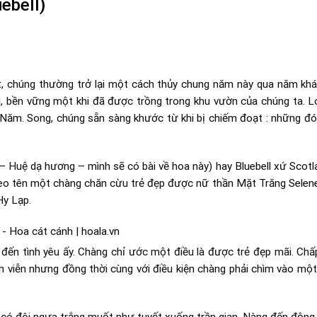
ebell)
húng thường trở lại một cách thủy chung năm này qua năm khác
i, bền vững một khi đã được trồng trong khu vườn của chúng ta. Lo
Năm. Song, chúng sẵn sàng khước từ khi bị chiếm đoạt : những đó
Huệ dạ hương – mình sẽ có bài về hoa này) hay Bluebell xứ Scotlan
eo tên một chàng chăn cừu trẻ đẹp được nữ thần Mặt Trăng Selen
Hy Lạp.
n tình yêu ấy. Chàng chỉ ước một điều là được trẻ đẹp mãi. Chấp
h viễn nhưng đồng thời cùng với điều kiện chàng phải chìm vào một
ó đôi ngựa trắng muốt như tuyết xuống trần gian. Nàng đến độn