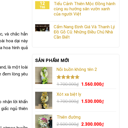
12
Tiểu Cảnh Thiên Mộc Đồng hành
Th5
cùng xu hướng sân vườn xanh
của người Việt
Cẩm Nang Định Giá Và Thanh Lý
Đồ Gỗ Cũ: Những Điều Chủ Nhà
, và chắc hẳn
Cần Biết
ài hoa dại này
a hoa hình quả
SẢN PHẨM MỚI
d, là một loài
Nỗi buồn không tên 2
e đem lòng yêu
Được xếp
Giá
Giá
1.700.000
1.560.000
₫
₫
hạng
5.00
gốc
hiện
5 sao
Xót xa biệt ly
là:
tại
1.700.000₫.
Giá
là:
Giá
1.700.000
1.530.000
 nhận lời khẩn
₫
₫
gốc
1.560.000₫.
hiện
 giấc ngủ thiên
là:
tại
Thiên đường
1.700.000₫.
là:
Giá
1.530.000₫.
Giá
2.500.000
2.300.000
₫
₫
g Latmos huyền