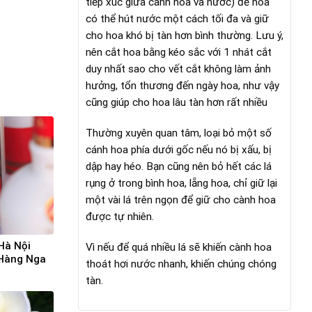
tiếp xúc giữa cành hoa và nước) để hoa
có thể hút nước một cách tối đa và giữ
cho hoa khó bị tàn hơn bình thường. Lưu ý,
nên cắt hoa bằng kéo sắc với 1 nhát cắt
duy nhất sao cho vết cắt không làm ảnh
hưởng, tổn thương đến ngày hoa, như vậy
cũng giúp cho hoa lâu tàn hơn rất nhiều
Thường xuyên quan tâm, loại bỏ một số
cánh hoa phía dưới gốc nếu nó bị xấu, bị
dập hay héo. Bạn cũng nên bỏ hết các lá
rụng ở trong bình hoa, lẵng hoa, chỉ giữ lại
một vài lá trên ngọn để giữ cho cành hoa
được tự nhiên.
Hà Nội
Vì nếu để quá nhiều lá sẽ khiến cành hoa
 Hàng Nga
thoát hơi nước nhanh, khiến chúng chóng
tàn.