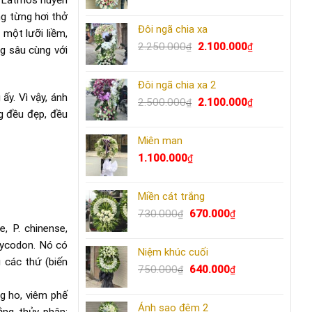
gốc
hiện
g từng hơi thở
là:
tại
Đôi ngã chia xa
2.500.000₫.
là:
 một lưỡi liềm,
Giá
2.300.000₫.
Giá
2.250.000
2.100.000
₫
₫
ng sâu cùng với
gốc
hiện
là:
tại
Đôi ngã chia xa 2
2.250.000₫.
là:
y. Vì vậy, ánh
Giá
2.100.000₫.
Giá
2.500.000
2.100.000
₫
₫
g đều đẹp, đều
gốc
hiện
là:
tại
Miên man
2.500.000₫.
là:
2.100.000₫.
1.100.000
₫
Miền cát trắng
Giá
Giá
730.000
670.000
₫
₫
gốc
hiện
, P. chinense,
là:
tại
atycodon. Nó có
Niệm khúc cuối
730.000₫.
là:
 các thứ (biến
Giá
670.000₫.
Giá
750.000
640.000
₫
₫
gốc
hiện
g ho, viêm phế
là:
tại
Ánh sao đêm 2
750.000₫.
là: