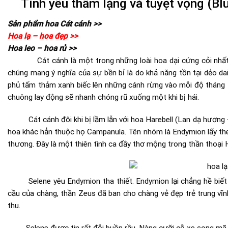
Tình yêu thầm lặng và tuyệt vọng (Blu
Sản phẩm hoa Cát cánh >>
Hoa lạ – hoa đẹp >>
Hoa leo – hoa rủ >>
Cát cánh là một trong những loài hoa dại cứng cỏi nhất, c
chúng mang ý nghĩa của sự bền bỉ là do khả năng tồn tại dẻo da
phủ tấm thảm xanh biếc lên những cánh rừng vào mỗi độ tháng 
chuông lay động sẽ nhanh chóng rũ xuống một khi bị hái.
Cát cánh đôi khi bị lầm lẫn với hoa Harebell (Lan dạ hương – 
hoa khác hẳn thuộc họ Campanula. Tên nhóm là Endymion lấy th
thương. Đây là một thiên tình ca đầy thơ mộng trong thần thoại 
Selene yêu Endymion tha thiết. Endymion lại chẳng hề biết đế
cầu của chàng, thần Zeus đã ban cho chàng vẻ đẹp trẻ trung vĩn
thu.
Selene được tin rất đỗi buồn rầu. Nàng cưỡi cỗ xe song mã c