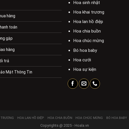
Hoa sinh nhật
Hoa khai trương
mua hàng
Hoa lan hồ điệp
hanh toán
Hoa chia buồn
ờng gặp
Hoa chúc mừng
iao hàng
Bó hoa baby
Hoa cưới
ổi trả
Hoa sự kiện
Bảo Mật Thông Tin
I TRƯƠNG
HOA LAN HỒ ĐIỆP
HOA CHIA BUỒN
HOA CHÚC MỪNG
BÓ HOA BABY
Copyrights @ 2025 - Hoala.vn