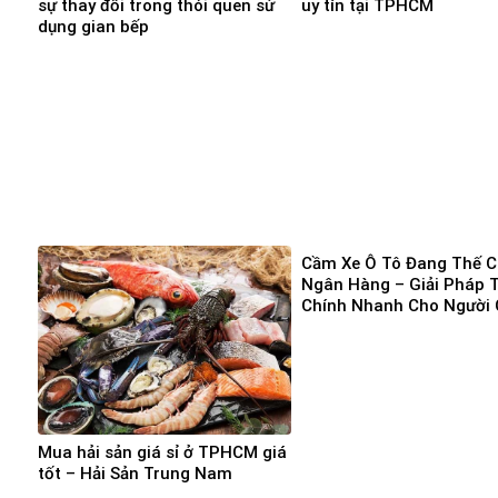
sự thay đổi trong thói quen sử
uy tín tại TPHCM
dụng gian bếp
Cầm Xe Ô Tô Đang Thế 
Ngân Hàng – Giải Pháp T
Chính Nhanh Cho Người 
Vốn Gấp
Mua hải sản giá sỉ ở TPHCM giá
tốt – Hải Sản Trung Nam