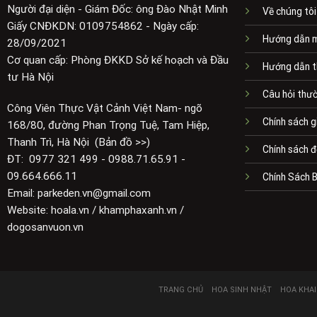
Người đại diện - Giám Đốc: ông Đào Nhật Minh
Về chúng tôi
Giấy CNĐKDN: 0109754862 - Ngày cấp:
Hướng dẫn 
28/09/2021
Cơ quan cấp: Phòng ĐKKD Sở kế hoạch và Đầu
Hướng dẫn t
tư Hà Nội
Câu hỏi thư
Công Viên Thực Vật Cảnh Việt Nam- ngõ
Chính sách g
168/80, đường Phan Trọng Tuệ, Tam Hiệp,
Thanh Trì, Hà Nội (Bản đồ >>)
Chính sách đ
ĐT: 0977 321 499 - 0988.71.65.91 -
09.664.666.11
Chính Sách 
Email: parkeden.vn@gmail.com
Website: hoala.vn / khamphaxanh.vn /
dogosanvuon.vn
TRANG CHỦ
HOA SINH NHẬT
HOA KHA