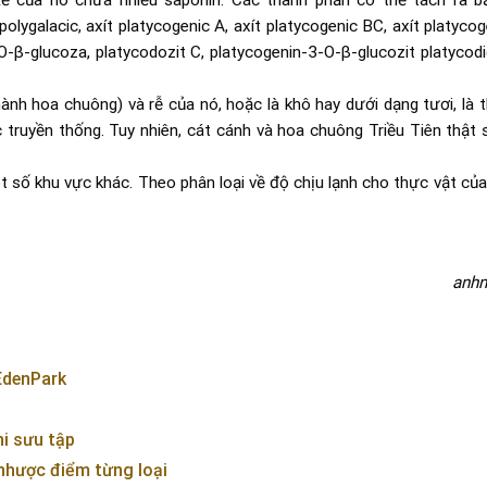
ễ của nó chứa nhiều saponin. Các thành phần có thể tách ra b
olygalacic, axít platycogenic A, axít platycogenic BC, axít platyco
-β-glucoza, platycodozit C, platycogenin-3-O-β-glucozit platycodi
thành hoa chuông) và rễ của nó, hoặc là khô hay dưới dạng tươi, là
c truyền thống. Tuy nhiên, cát cánh và hoa chuông Triều Tiên thật
 số khu vực khác. Theo phân loại về độ chịu lạnh cho thực vật c
anhn
EdenPark
hi sưu tập
 nhược điểm từng loại