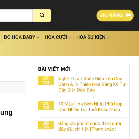
GIỎ HÀNG
BÓ HOA BABY
HOA CƯỚI
HOA SỰ KIỆN
BÀI VIẾT MỚI
07
Nghệ Thuật Khắc Biển Tên Cây
Th8
Cảnh & In Thiệp Hoa Bằng Ký Tự
Đặc Biệt Độc Đáo
22
10 Mẫu Hoa Sinh Nhật Phù Hợp
Th5
Cho Nhiều Độ Tuổi Khác Nhau
rung
20
Bảng chi phí tổ chức đám cưới
Th5
đầy đủ, chi tiết [Tham khảo]