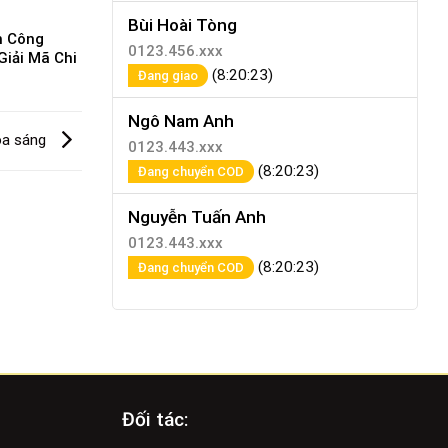
Bùi Hoài Tòng
h Công
0123.456.xxx
Giải Mã Chi
(8:20:23)
Đang giao
Ngô Nam Anh
ỏa sáng
0123.443.xxx
(8:20:23)
Đang chuyển COD
Nguyễn Tuấn Anh
0123.443.xxx
(8:20:23)
Đang chuyển COD
Đối tác: