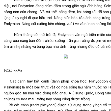
diệu, nơi Endymion đang chìm đắm trong giấc ngủ vĩnh hằng. Se
nồng nàn của chàng . Và cứ thế, hằng đêm, khi bóng tối đã bao ph
lặng lẽ uy nghi đi qua bầu trời. Nàng hiền hòa tỏa ánh sáng trắng
Endymion. Nàng cúi xuống bên chàng, vuốt ve và nỉ non những lời
Năm tháng cứ thế trôi đi, Endymion vẫn ngủ triền miên còn Se
sáng của nàng ban đêm chiếu xuống trần gian cũng đượm vẻ mơ
êm ái, nhẹ nhàng và bàng bạc như ánh trăng nhưng đều có cái n
Wikimedia
Cát cánh hay kết cánh (danh pháp khoa học: Platycodon grand
P.sinensis) là một loài thực vật có hoa sống lâu năm thuộc họ 
nguồn gốc tại khu vực đông bắc châu Á (Trung Quốc, Đông Siber
chủng) có hoa màu trắng hay hồng cũng được trồng.
Rễ cát cánh (radix platycodi) được sử dụng trong y học cổ tr