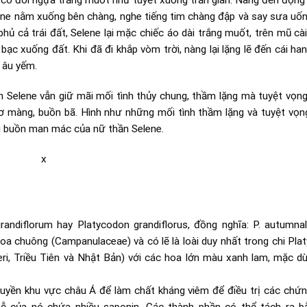
lene nằm xuống bên chàng, nghe tiếng tim chàng đập và say sưa uốn
ủ cả trái đất, Selene lại mặc chiếc áo dài trắng muốt, trên mũ cài
 bạc xuống đất. Khi đã đi khắp vòm trời, nàng lại lặng lẽ đến cái ha
 âu yếm.
lene vẫn giữ mãi mối tình thủy chung, thầm lặng mà tuyệt vọng ấ
 màng, buồn bã. Hình như những mối tình thầm lặng và tuyệt vọn
ỗi buồn man mác của nữ thần Selene.
iflorum hay Platycodon grandiflorus, đồng nghĩa: P. autumnale
Hoa chuông (Campanulaceae) và có lẽ là loài duy nhất trong chi Pl
i, Triều Tiên và Nhật Bản) với các hoa lớn màu xanh lam, mặc dù
uyền khu vực châu Á để làm chất kháng viêm để điều trị các chứn