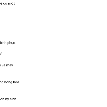
sẽ có một
bình phục.
.”
i và may
ững bông hoa
ôn hy sinh