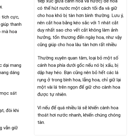
tiếp xúc giữa cành hoa và nước) để hoa
i.
có thể hút nước một cách tối đa và giữ
cho hoa khó bị tàn hơn bình thường. Lưu ý,
 tích cực,
nên cắt hoa bằng kéo sắc với 1 nhát cắt
 giúp thanh
duy nhất sao cho vết cắt không làm ảnh
ao mà
hoa
hưởng, tổn thương đến ngày hoa, như vậy
cũng giúp cho hoa lâu tàn hơn rất nhiều
Thường xuyên quan tâm, loại bỏ một số
cánh hoa phía dưới gốc nếu nó bị xấu, bị
úc dại mang
dập hay héo. Bạn cũng nên bỏ hết các lá
 mang dáng
rụng ở trong bình hoa, lẵng hoa, chỉ giữ lại
một vài lá trên ngọn để giữ cho cành hoa
g mọc sát
được tự nhiên.
Vì nếu để quá nhiều lá sẽ khiến cành hoa
, đôi khi
thoát hơi nước nhanh, khiến chúng chóng
tàn.
 vẫn giữ