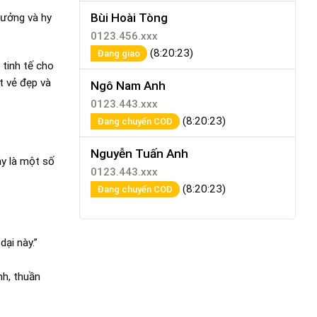
Bùi Hoài Tòng
tưởng và hy
0123.456.xxx
(8:20:23)
Đang giao
 tinh tế cho
t vẻ đẹp và
Ngô Nam Anh
0123.443.xxx
(8:20:23)
Đang chuyển COD
Nguyễn Tuấn Anh
y là một số
0123.443.xxx
(8:20:23)
Đang chuyển COD
ại này.”
h, thuần