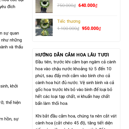
Giá
640.000₫.
Giá
750.000
640.000
₫
₫
yêu đích
gốc
hiện
là:
tại
Tiếc thương
750.000₫.
là:
Giá
640.000₫.
Giá
1.100.000
950.000
₫
₫
ện sự quan
gốc
hiện
là:
tại
rỡ như những
1.100.000₫.
là:
hành và thấu
950.000₫.
HƯỚNG DẪN CẮM HOA LÂU TƯƠI
Đầu tiên, trước khi cắm bạn ngâm cả cành
hoa vào chậu nước khoảng từ 5 đến 10
phút, sau đấy mới cắm vào bình cho cả
cành hoa hút đủ nước. Vệ sinh bình và cả
inh, khởi
gốc hoa trước khi bỏ vào bình để loại bỏ
hết các loại tạp chất, vi khuẩn hay chất
ỡ, thể hiện
bẩn làm thối hoa.
Khi bắt đầu cắm hoa, chúng ta nên cắt vát
âm hồn, sự
cành hoa (cắt chéo 45 độ, tăng tiết diện