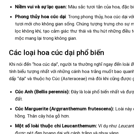
Niềm vui và sự lạc quan:
Màu sắc tươi tắn của hoa, đặc biệ
Phong thủy hoa cúc dại
: Trong phong thủy, hoa cúc dại vớ
tươi mới cho không gian sống. Chúng tượng trưng cho sự ma
lọc không khí, tạo cảm giác thư thái và thu hút những điều
mộc
mang lại trong không gian.
Các loại hoa cúc dại phổ biến
Khi nói đến “hoa cúc dại”, người ta thường nghĩ ngay đến loài
B
tính biểu tượng nhất với những cánh hoa trắng muốt bao quanh 
dấp “dại” và thuộc họ Cúc (Asteraceae) mà đôi khi cũng được gọ
Cúc Anh (Bellis perennis):
Đây là loài phổ biến nhất và đượ
đất.
Cúc Marguerite (Argyranthemum frutescens):
Loài này 
hồng. Thân cây hóa gỗ hơn.
Một số loài thuộc chi Leucanthemum:
Ví dụ như
Leucan
được nét đẹp hoang dại với cánh trắng và nhụy vàng.