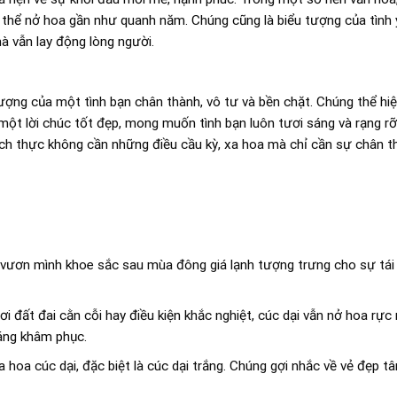
ó thể nở hoa gần như quanh năm. Chúng cũng là biểu tượng của tình 
 vẫn lay động lòng người.
 tượng của một tình bạn chân thành, vô tư và bền chặt. Chúng thể hi
 một lời chúc tốt đẹp, mong muốn tình bạn luôn tươi sáng và rạng 
ích thực không cần những điều cầu kỳ, xa hoa mà chỉ cần sự chân t
vươn mình khoe sắc sau mùa đông giá lạnh tượng trưng cho sự tái s
đất đai cằn cỗi hay điều kiện khắc nghiệt, cúc dại vẫn nở hoa rực r
đáng khâm phục.
a hoa cúc dại, đặc biệt là cúc dại trắng. Chúng gợi nhắc về vẻ đẹp t