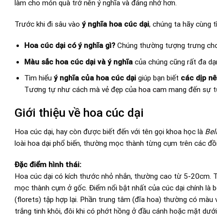
làm cho món quà trở nên ý nghĩa và đáng nhớ hơn.
Trước khi đi sâu vào
ý nghĩa hoa cúc dại
, chúng ta hãy cùng t
Hoa cúc dại có ý nghĩa gì?
Chúng thường tượng trưng cho s
Màu sắc hoa cúc dại và ý nghĩa
của chúng cũng rất đa dạ
Tìm hiểu
ý nghĩa của hoa cúc dại
giúp bạn biết
các dịp nê
Tương tự như cách mà vẻ đẹp của
hoa cam
mang đến sự tươ
Giới thiệu về hoa cúc dại
Hoa cúc dại, hay còn được biết đến với tên gọi khoa học là
Bel
loài hoa dại phổ biến, thường mọc thành từng cụm trên các đ
Đặc điểm hình thái:
Hoa cúc dại có kích thước nhỏ nhắn, thường cao từ 5-20cm. Th
mọc thành cụm ở gốc. Điểm nổi bật nhất của cúc dại chính là
(florets) tập hợp lại. Phần trung tâm (đĩa hoa) thường có màu
trắng tinh khôi, đôi khi có phớt hồng ở đầu cánh hoặc mặt dưới