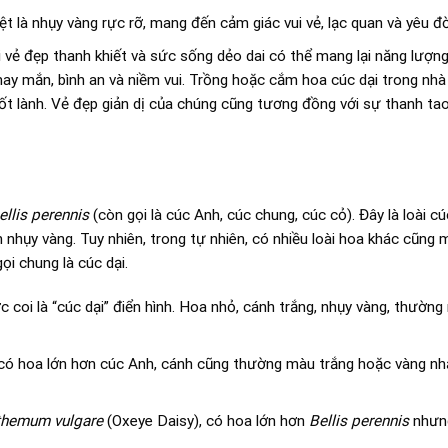
t là nhụy vàng rực rỡ, mang đến cảm giác vui vẻ, lạc quan và yêu đờ
i vẻ đẹp thanh khiết và sức sống dẻo dai có thể mang lại năng lượng
y mắn, bình an và niềm vui. Trồng hoặc cắm hoa cúc dại trong nhà
 tốt lành. Vẻ đẹp giản dị của chúng cũng tương đồng với sự thanh t
ellis perennis
(còn gọi là cúc Anh, cúc chung, cúc cỏ). Đây là loài c
nhụy vàng. Tuy nhiên, trong tự nhiên, có nhiều loài hoa khác cũng
i chung là cúc dại.
c coi là “cúc dại” điển hình. Hoa nhỏ, cánh trắng, nhụy vàng, thườn
có hoa lớn hơn cúc Anh, cánh cũng thường màu trắng hoặc vàng nhạt
themum vulgare
(Oxeye Daisy), có hoa lớn hơn
Bellis perennis
nhưng