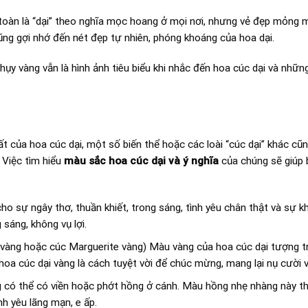
oàn là “dại” theo nghĩa mọc hoang ở mọi nơi, nhưng vẻ đẹp mỏng 
cũng gợi nhớ đến nét đẹp tự nhiên, phóng khoáng của hoa dại.
hụy vàng vẫn là hình ảnh tiêu biểu khi nhắc đến hoa cúc dại và nhữn
 của hoa cúc dại, một số biến thể hoặc các loài “cúc dại” khác cũ
 Việc tìm hiểu
màu sắc hoa cúc dại và ý nghĩa
của chúng sẽ giúp 
ho sự ngây thơ, thuần khiết, trong sáng, tình yêu chân thật và sự k
sáng, không vụ lợi.
 vàng hoặc cúc Marguerite vàng) Màu vàng của hoa cúc dại tượng 
hoa cúc dại vàng là cách tuyệt vời để chúc mừng, mang lại nụ cười 
 có thể có viền hoặc phớt hồng ở cánh. Màu hồng nhẹ nhàng này t
h yêu lãng mạn, e ấp.