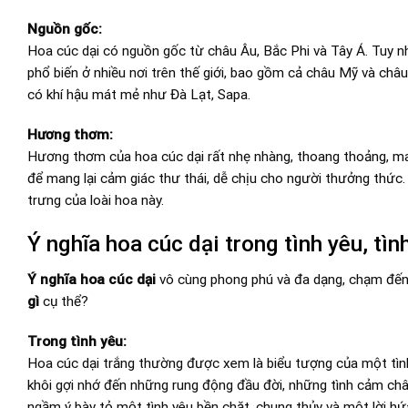
Nguồn gốc:
Hoa cúc dại có nguồn gốc từ châu Âu, Bắc Phi và Tây Á. Tuy nh
phổ biến ở nhiều nơi trên thế giới, bao gồm cả châu Mỹ và châ
có khí hậu mát mẻ như Đà Lạt, Sapa.
Hương thơm:
Hương thơm của hoa cúc dại rất nhẹ nhàng, thoang thoảng, m
để mang lại cảm giác thư thái, dễ chịu cho người thưởng thức
trưng của loài hoa này.
Ý nghĩa hoa cúc dại trong tình yêu, tì
Ý nghĩa hoa cúc dại
vô cùng phong phú và đa dạng, chạm đến 
gì
cụ thể?
Trong tình yêu:
Hoa cúc dại trắng thường được xem là biểu tượng của một tìn
khôi gợi nhớ đến những rung động đầu đời, những tình cảm ch
ngầm ý bày tỏ một tình yêu bền chặt, chung thủy và một lời h