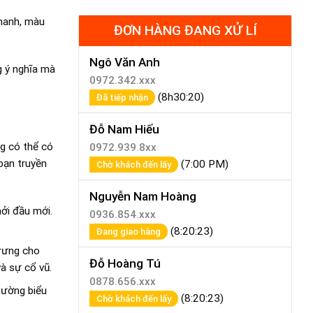
manh, màu
ĐƠN HÀNG ĐANG XỬ LÍ
Ngô Văn Anh
g ý nghĩa mà
0972.342.xxx
(8h30:20)
Đã tiếp nhận
Đỗ Nam Hiếu
ng có thể có
0972.939.8xx
bạn truyền
(7:00 PM)
Chờ khách đến lấy
Nguyễn Nam Hoàng
hởi đầu mới.
0936.854.xxx
(8:20:23)
Đang giao hàng
trưng cho
Đỗ Hoàng Tú
và sự cổ vũ.
0878.656.xxx
hường biểu
(8:20:23)
Chờ khách đến lấy