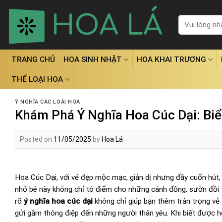
Skip
to
Tìm
kiếm:
content
TRANG CHỦ
HOA SINH NHẬT
HOA KHAI TRƯƠNG
THỂ LOẠI HOA
Ý NGHĨA CÁC LOÀI HOA
Khám Phá Ý Nghĩa Hoa Cúc Dại: Bi
Posted on
11/05/2025
by
Hoa Lá
Hoa Cúc Dại
, với vẻ đẹp mộc mạc, giản dị nhưng đầy cuốn hút,
nhỏ bé này không chỉ tô điểm cho những cánh đồng, sườn đồi
rõ
ý nghĩa hoa cúc dại
không chỉ giúp bạn thêm trân trọng vẻ
gửi gắm thông điệp đến những người thân yêu. Khi biết được ho