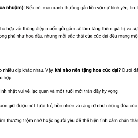
hoa nhuộm):
Nếu có, màu xanh thường gắn liền với sự bình yên, tin 
phù hợp với thông điệp muốn gửi gắm sẽ làm tăng thêm giá trị và sự
hong phú như
hoa dầu
, nhưng mỗi sắc thái của cúc dại đều mang mộ
o nhiều dịp khác nhau. Vậy,
khi nào nên tặng hoa cúc dại?
Dưới đâ
ù hợp:
nh nhật vui vẻ, lạc quan và một tuổi mới tràn đầy hy vọng.
n giữ được nét tươi trẻ, hồn nhiên và rạng rỡ như những đóa cúc d
m thương trộm nhớ hoặc người yêu để thể hiện tình cảm chân thàn