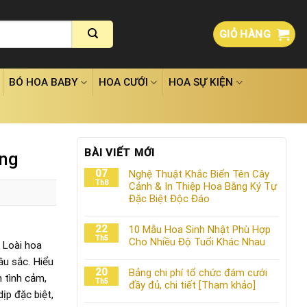
GIỎ HÀNG
BÓ HOA BABY
HOA CƯỚI
HOA SỰ KIỆN
BÀI VIẾT MỚI
ọng
07
Nghệ Thuật Khắc Biển Tên Cây
Th8
Cảnh & In Thiệp Hoa Bằng Ký Tự
Đặc Biệt Độc Đáo
22
10 Mẫu Hoa Sinh Nhật Phù Hợp
Th5
Cho Nhiều Độ Tuổi Khác Nhau
. Loài hoa
u sắc. Hiểu
20
Bảng chi phí tổ chức đám cưới
 tình cảm,
Th5
đầy đủ, chi tiết [Tham khảo]
ịp đặc biệt,