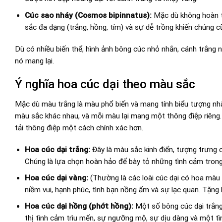
Cúc sao nháy (Cosmos bipinnatus):
Mặc dù không hoàn t
sắc đa dạng (trắng, hồng, tím) và sự dễ trồng khiến chúng 
Dù có nhiều biến thể, hình ảnh bông cúc nhỏ nhắn, cánh trắng n
nó mang lại.
Ý nghĩa hoa cúc dại theo màu sắc
Mặc dù màu trắng là màu phổ biến và mang tính biểu tượng nhất
màu sắc khác nhau, và mỗi màu lại mang một thông điệp riêng.
tải thông điệp một cách chính xác hơn.
Hoa cúc dại trắng:
Đây là màu sắc kinh điển, tượng trưng c
Chúng là lựa chọn hoàn hảo để bày tỏ những tình cảm trong 
Hoa cúc dại vàng:
(Thường là các loài cúc dại có hoa màu
niềm vui, hạnh phúc, tình bạn nồng ấm và sự lạc quan. Tặng 
Hoa cúc dại hồng (phớt hồng):
Một số bông cúc dại trắng
thị tình cảm trìu mến, sự ngưỡng mộ, sự dịu dàng và một tìn