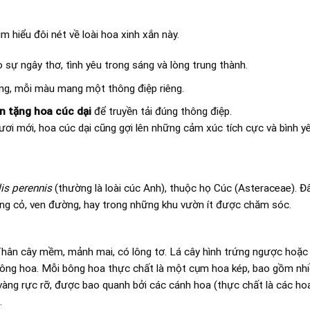
ìm hiểu đôi nét về loài hoa xinh xắn này.
ự ngây thơ, tình yêu trong sáng và lòng trung thành.
ng, mỗi màu mang một thông điệp riêng.
n tặng hoa cúc dại
để truyền tải đúng thông điệp.
i mới, hoa cúc dại cũng gợi lên những cảm xúc tích cực và bình yê
lis perennis
(thường là loài cúc Anh), thuộc họ Cúc (Asteraceae). Đ
ồng cỏ, ven đường, hay trong những khu vườn ít được chăm sóc.
ân cây mềm, mảnh mai, có lông tơ. Lá cây hình trứng ngược hoặc h
 bông hoa. Mỗi bông hoa thực chất là một cụm hoa kép, bao gồm nh
 vàng rực rỡ, được bao quanh bởi các cánh hoa (thực chất là các ho
.