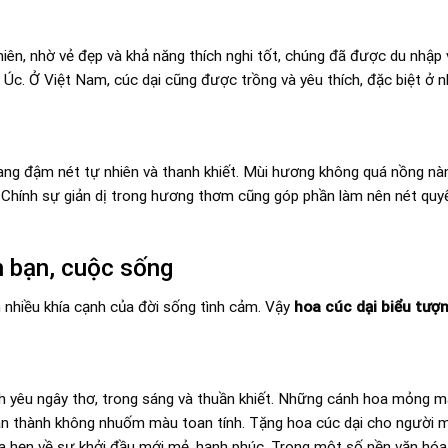
iên, nhờ vẻ đẹp và khả năng thích nghi tốt, chúng đã được du nhập 
u Úc. Ở Việt Nam, cúc dại cũng được trồng và yêu thích, đặc biệt ở 
ang đậm nét tự nhiên và thanh khiết. Mùi hương không quá nồng n
. Chính sự giản dị trong hương thơm cũng góp phần làm nên nét quy
nh bạn, cuộc sống
nhiều khía cạnh của đời sống tình cảm. Vậy
hoa cúc dại biểu tượ
h yêu ngây thơ, trong sáng và thuần khiết. Những cánh hoa mỏng ma
ân thành không nhuốm màu toan tính. Tặng hoa cúc dại cho người m
ứa hẹn về sự khởi đầu mới mẻ, hạnh phúc. Trong một số nền văn hóa,