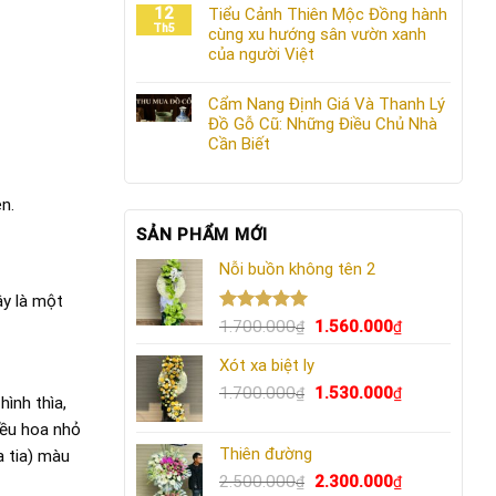
12
Tiểu Cảnh Thiên Mộc Đồng hành
Th5
cùng xu hướng sân vườn xanh
của người Việt
Cẩm Nang Định Giá Và Thanh Lý
Đồ Gỗ Cũ: Những Điều Chủ Nhà
Cần Biết
n.
SẢN PHẨM MỚI
Nỗi buồn không tên 2
ây là một
Được xếp
Giá
Giá
1.700.000
1.560.000
₫
₫
hạng
5.00
gốc
hiện
5 sao
Xót xa biệt ly
là:
tại
1.700.000₫.
Giá
là:
Giá
1.700.000
1.530.000
₫
₫
ình thìa,
gốc
1.560.000₫.
hiện
iều hoa nhỏ
là:
tại
Thiên đường
a tia) màu
1.700.000₫.
là:
Giá
1.530.000₫.
Giá
2.500.000
2.300.000
₫
₫