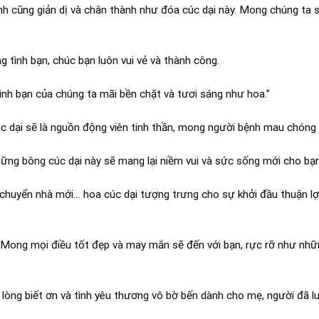
 cũng giản dị và chân thành như đóa cúc dại này. Mong chúng ta 
g tình bạn, chúc bạn luôn vui vẻ và thành công.
ình bạn của chúng ta mãi bền chặt và tươi sáng như hoa.”
c dại sẽ là nguồn động viên tinh thần, mong người bệnh mau chóng 
g bông cúc dại này sẽ mang lại niềm vui và sức sống mới cho bạn
 chuyển nhà mới… hoa cúc dại tượng trưng cho sự khởi đầu thuận lợ
 Mong mọi điều tốt đẹp và may mắn sẽ đến với bạn, rực rỡ như nh
lòng biết ơn và tình yêu thương vô bờ bến dành cho mẹ, người đã lu