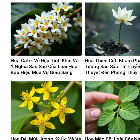
Hoa Cafe: Vẻ Đẹp Tinh Khôi Và
Hoa Thiên Cốt: Khám Ph
Ý Nghĩa Sâu Sắc Của Loài Hoa
Tượng Sâu Sắc Từ Truyề
Báo Hiệu Mùa Vụ Giàu Sang
Thuyết Đến Phong Thủy
Hoa Dẻ: Mùi Hương Ký Ức Và Vẻ
Hoa Mắc Cỡ: Loài Cây N