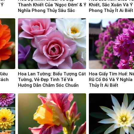
 Ý
Thanh Khiết Của ‘Ngọc Đêm’ & Ý
Khiết, Sắc Xuân Và Ý
Nghĩa Phong Thủy Sâu Sắc
Phong Thủy Ít Ai Biết
Kiêu
Hoa Lan Tường: Biểu Tượng Cát
Hoa Giấy Tím Huế: N
Cách
Tường, Vẻ Đẹp Tinh Tế Và
Rũ Cố Đô Và Ý Nghĩa
Hướng Dẫn Chăm Sóc Chuẩn
Thủy Ít Ai Biết
Chuyên Gia