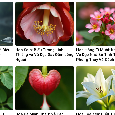
á Biểu
Hoa Sala: Biểu Tượng Linh
Hoa Hồng Tỉ Muội: 
n
Thiêng và Vẻ Đẹp Say Đắm Lòng
Vẻ Đẹp Nhỏ Bè Tinh T
Người
Phong Thủy Và Cách
Chi Tiết
hút
Hoa Dạ Minh Châu: Vẻ Đẹp
Hoa Loa Kèn: Biểu T