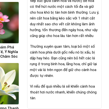
tiếp xúc giữa cành hoa và nước) để hoa
có thể hút nước một cách tối đa và giữ
cho hoa khó bị tàn hơn bình thường. Lưu ý,
nên cắt hoa bằng kéo sắc với 1 nhát cắt
duy nhất sao cho vết cắt không làm ảnh
hưởng, tổn thương đến ngày hoa, như vậy
cũng giúp cho hoa lâu tàn hơn rất nhiều
Thường xuyên quan tâm, loại bỏ một số
Khám Phá
ế, Ý Nghĩa
cánh hoa phía dưới gốc nếu nó bị xấu, bị
 Chăm Sóc
dập hay héo. Bạn cũng nên bỏ hết các lá
rụng ở trong bình hoa, lẵng hoa, chỉ giữ lại
một vài lá trên ngọn để giữ cho cành hoa
được tự nhiên.
Vì nếu để quá nhiều lá sẽ khiến cành hoa
thoát hơi nước nhanh, khiến chúng chóng
tàn.
ượng Thanh