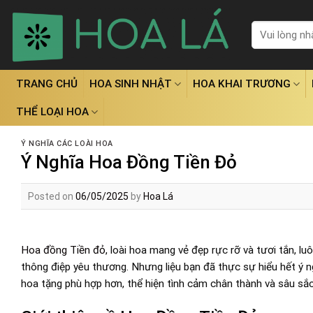
Skip
to
Tìm
kiếm:
content
TRANG CHỦ
HOA SINH NHẬT
HOA KHAI TRƯƠNG
THỂ LOẠI HOA
Ý NGHĨA CÁC LOÀI HOA
Ý Nghĩa Hoa Đồng Tiền Đỏ
Posted on
06/05/2025
by
Hoa Lá
Hoa đồng Tiền đỏ
, loài hoa mang vẻ đẹp rực rỡ và tươi tắn, l
thông điệp yêu thương. Nhưng liệu bạn đã thực sự hiểu hết ý n
hoa tặng phù hợp hơn, thể hiện tình cảm chân thành và sâu sắc