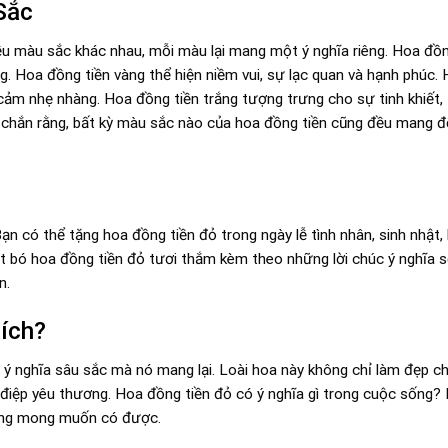
Sắc
ều màu sắc khác nhau, mỗi màu lại mang một ý nghĩa riêng. Hoa đồn
. Hoa đồng tiền vàng thể hiện niềm vui, sự lạc quan và hạnh phúc.
h cảm nhẹ nhàng. Hoa đồng tiền trắng tượng trưng cho sự tinh khiết,
ắc chắn rằng, bất kỳ màu sắc nào của hoa đồng tiền cũng đều mang 
n có thể tặng hoa đồng tiền đỏ trong ngày lễ tình nhân, sinh nhật, 
t bó hoa đồng tiền đỏ tươi thắm kèm theo những lời chúc ý nghĩa 
n.
ích?
à ý nghĩa sâu sắc mà nó mang lại. Loài hoa này không chỉ làm đẹp c
điệp yêu thương. Hoa đồng tiền đỏ có ý nghĩa gì trong cuộc sống?
 cũng mong muốn có được.