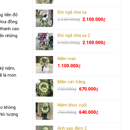
gốc
hiện
là:
tại
Đôi ngã chia xa
2.500.000₫.
là:
g tiền đỏ
Giá
2.300.000₫.
Giá
2.250.000
2.100.000
₫
₫
 Hoa đồng
gốc
hiện
 thanh cao
là:
tại
Đôi ngã chia xa 2
đến những
2.250.000₫.
là:
Giá
2.100.000₫.
Giá
2.500.000
2.100.000
₫
₫
gốc
hiện
là:
tại
Miên man
2.500.000₫.
là:
2.100.000₫.
1.100.000
₫
kỷ niệm,
sẽ là món
Miền cát trắng
Giá
Giá
730.000
670.000
₫
₫
gốc
hiện
là:
tại
Niệm khúc cuối
730.000₫.
là:
ho không
Giá
670.000₫.
Giá
750.000
640.000
₫
₫
 Nó tượng
gốc
hiện
là:
tại
Ánh sao đêm 2
750.000₫.
là: