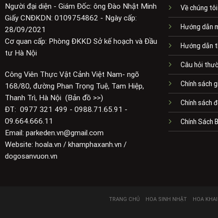
Người đại diện - Giám Đốc: ông Đào Nhật Minh
Về chúng tôi
Giấy CNĐKDN: 0109754862 - Ngày cấp:
Hướng dẫn 
28/09/2021
Cơ quan cấp: Phòng ĐKKD Sở kế hoạch và Đầu
Hướng dẫn t
tư Hà Nội
Câu hỏi thư
Công Viên Thực Vật Cảnh Việt Nam- ngõ
Chính sách g
168/80, đường Phan Trọng Tuệ, Tam Hiệp,
Thanh Trì, Hà Nội (Bản đồ >>)
Chính sách đ
ĐT: 0977 321 499 - 0988.71.65.91 -
09.664.666.11
Chính Sách 
Email: parkeden.vn@gmail.com
Website: hoala.vn / khamphaxanh.vn /
dogosanvuon.vn
TRANG CHỦ
HOA SINH NHẬT
HOA KHA