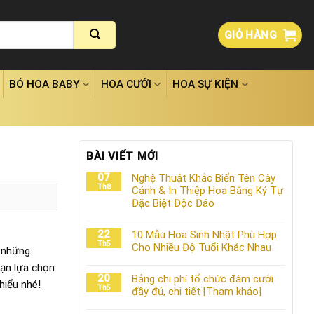
GIỎ HÀNG
BÓ HOA BABY
HOA CƯỚI
HOA SỰ KIỆN
BÀI VIẾT MỚI
07
Nghệ Thuật Khắc Biển Tên Cây
Th8
Cảnh & In Thiệp Hoa Bằng Ký Tự
Đặc Biệt Độc Đáo
22
10 Mẫu Hoa Sinh Nhật Phù Hợp
Th5
Cho Nhiều Độ Tuổi Khác Nhau
m những
bạn lựa chọn
20
Bảng chi phí tổ chức đám cưới
hiểu nhé!
Th5
đầy đủ, chi tiết [Tham khảo]