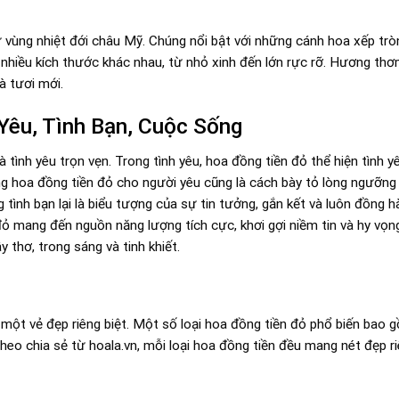
vùng nhiệt đới châu Mỹ. Chúng nổi bật với những cánh hoa xếp tròn
 nhiều kích thước khác nhau, từ nhỏ xinh đến lớn rực rỡ. Hương th
à tươi mới.
Yêu, Tình Bạn, Cuộc Sống
tình yêu trọn vẹn. Trong tình yêu, hoa đồng tiền đỏ thể hiện tình 
ng hoa đồng tiền đỏ cho người yêu cũng là cách bày tỏ lòng ngưỡng
 tình bạn lại là biểu tượng của sự tin tưởng, gắn kết và luôn đồng 
ỏ mang đến nguồn năng lượng tích cực, khơi gợi niềm tin và hy vọ
 thơ, trong sáng và tinh khiết.
g một vẻ đẹp riêng biệt. Một số loại hoa đồng tiền đỏ phổ biến bao 
heo chia sẻ từ hoala.vn, mỗi loại hoa đồng tiền đều mang nét đẹp r