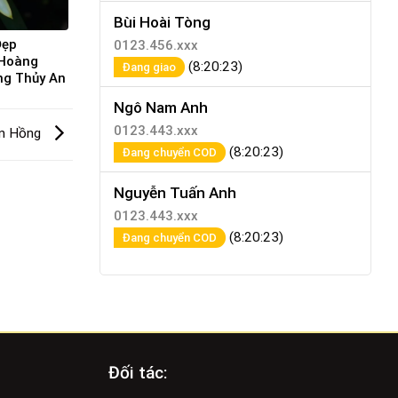
Bùi Hoài Tòng
Đẹp
0123.456.xxx
 Hoàng
(8:20:23)
Đang giao
ng Thủy An
Ngô Nam Anh
0123.443.xxx
en Hồng
(8:20:23)
Đang chuyển COD
Nguyễn Tuấn Anh
0123.443.xxx
(8:20:23)
Đang chuyển COD
Đối tác: