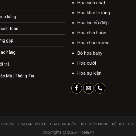
Hoa sinh nhật
Hoa khai trương
mua hàng
Hoa lan hồ điệp
hanh toán
Hoa chia buồn
ờng gặp
Hoa chúc mừng
iao hàng
Bó hoa baby
Hoa cưới
ổi trả
Hoa sự kiện
Bảo Mật Thông Tin
I TRƯƠNG
HOA LAN HỒ ĐIỆP
HOA CHIA BUỒN
HOA CHÚC MỪNG
BÓ HOA BABY
Copyrights @ 2025 - Hoala.vn