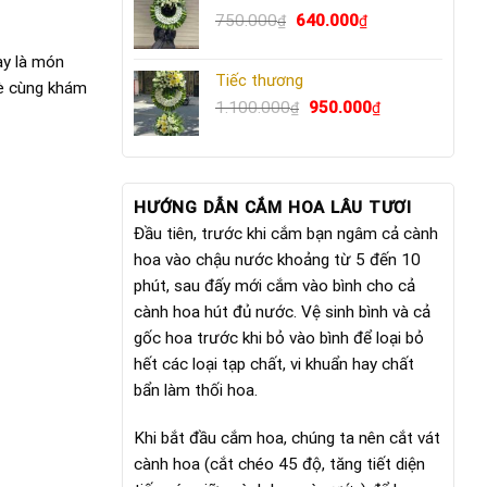
Giá
640.000₫.
Giá
750.000
640.000
₫
₫
gốc
hiện
ày là món
là:
tại
Tiếc thương
750.000₫.
là:
bè cùng khám
Giá
640.000₫.
Giá
1.100.000
950.000
₫
₫
gốc
hiện
là:
tại
1.100.000₫.
là:
950.000₫.
HƯỚNG DẪN CẮM HOA LÂU TƯƠI
Đầu tiên, trước khi cắm bạn ngâm cả cành
hoa vào chậu nước khoảng từ 5 đến 10
phút, sau đấy mới cắm vào bình cho cả
cành hoa hút đủ nước. Vệ sinh bình và cả
gốc hoa trước khi bỏ vào bình để loại bỏ
hết các loại tạp chất, vi khuẩn hay chất
bẩn làm thối hoa.
Khi bắt đầu cắm hoa, chúng ta nên cắt vát
cành hoa (cắt chéo 45 độ, tăng tiết diện