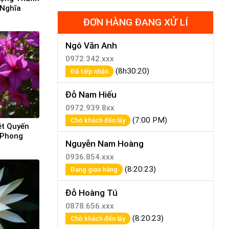
 Nghĩa
ĐƠN HÀNG ĐANG XỬ LÍ
Ngô Văn Anh
0972.342.xxx
(8h30:20)
Đã tiếp nhận
Đỗ Nam Hiếu
0972.939.8xx
(7:00 PM)
Chờ khách đến lấy
ét Quyến
 Phong
Nguyễn Nam Hoàng
0936.854.xxx
(8:20:23)
Đang giao hàng
Đỗ Hoàng Tú
0878.656.xxx
(8:20:23)
Chờ khách đến lấy