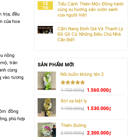
12
Tiểu Cảnh Thiên Mộc Đồng hành
Th5
cùng xu hướng sân vườn xanh
 trịa, đều
của người Việt
ơm của hoa
Cẩm Nang Định Giá Và Thanh Lý
Đồ Gỗ Cũ: Những Điều Chủ Nhà
Cần Biết
yêu nồng
 mộ, trân
SẢN PHẨM MỚI
hành cùng
Nỗi buồn không tên 2
ng vào tương
Được xếp
Giá
Giá
1.700.000
1.560.000
₫
₫
hạng
5.00
gốc
hiện
5 sao
Xót xa biệt ly
là:
tại
1.700.000₫.
Giá
là:
Giá
1.700.000
1.530.000
₫
₫
gồm: đồng
gốc
1.560.000₫.
hiện
iêng, phù hợp
là:
tại
Thiên đường
1.700.000₫.
là:
Giá
1.530.000₫.
Giá
2.500.000
2.300.000
₫
₫