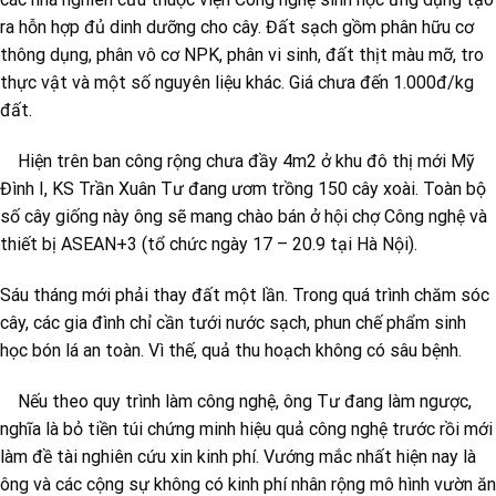
ra hỗn hợp đủ dinh dưỡng cho cây. Đất sạch gồm phân hữu cơ
thông dụng, phân vô cơ NPK, phân vi sinh, đất thịt màu mỡ, tro
thực vật và một số nguyên liệu khác. Giá chưa đến 1.000đ/kg
đất.
Hiện trên ban công rộng chưa đầy 4m2 ở khu đô thị mới Mỹ
Đình I, KS Trần Xuân Tư đang ươm trồng 150 cây xoài. Toàn bộ
số cây giống này ông sẽ mang chào bán ở hội chợ Công nghệ và
thiết bị ASEAN+3 (tổ chức ngày 17 – 20.9 tại Hà Nội).
Sáu tháng mới phải thay đất một lần. Trong quá trình chăm sóc
cây, các gia đình chỉ cần tưới nước sạch, phun chế phẩm sinh
học bón lá an toàn. Vì thế, quả thu hoạch không có sâu bệnh.
Nếu theo quy trình làm công nghệ, ông Tư đang làm ngược,
nghĩa là bỏ tiền túi chứng minh hiệu quả công nghệ trước rồi mới
làm đề tài nghiên cứu xin kinh phí. Vướng mắc nhất hiện nay là
ông và các cộng sự không có kinh phí nhân rộng mô hình vườn ăn