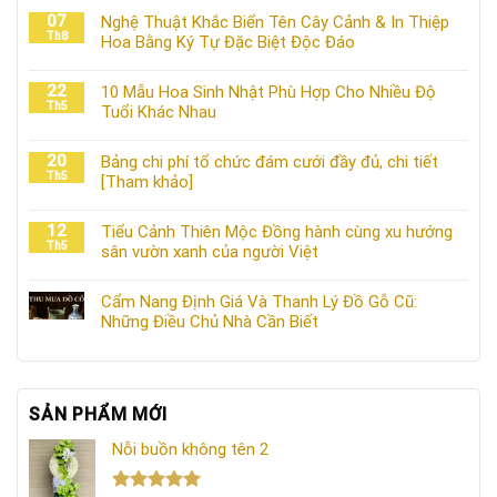
07
Nghệ Thuật Khắc Biển Tên Cây Cảnh & In Thiệp
Th8
Hoa Bằng Ký Tự Đặc Biệt Độc Đáo
22
10 Mẫu Hoa Sinh Nhật Phù Hợp Cho Nhiều Độ
Th5
Tuổi Khác Nhau
20
Bảng chi phí tổ chức đám cưới đầy đủ, chi tiết
Th5
[Tham khảo]
12
Tiểu Cảnh Thiên Mộc Đồng hành cùng xu hướng
Th5
sân vườn xanh của người Việt
Cẩm Nang Định Giá Và Thanh Lý Đồ Gỗ Cũ:
Những Điều Chủ Nhà Cần Biết
SẢN PHẨM MỚI
Nỗi buồn không tên 2