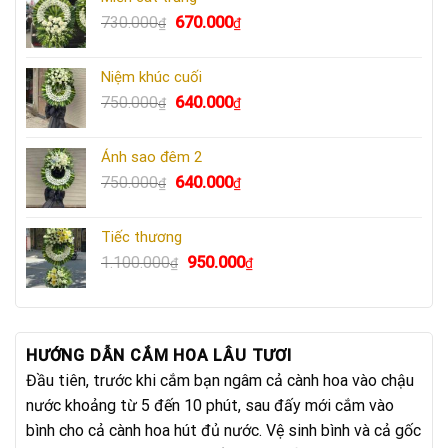
Giá
Giá
730.000
670.000
₫
₫
gốc
hiện
là:
tại
Niệm khúc cuối
730.000₫.
là:
Giá
Giá
750.000
640.000
₫
₫
670.000₫.
gốc
hiện
là:
tại
Ánh sao đêm 2
750.000₫.
là:
Giá
Giá
750.000
640.000
₫
₫
640.000₫.
gốc
hiện
là:
tại
Tiếc thương
750.000₫.
là:
Giá
Giá
1.100.000
950.000
₫
₫
640.000₫.
gốc
hiện
là:
tại
1.100.000₫.
là:
950.000₫.
HƯỚNG DẪN CẮM HOA LÂU TƯƠI
Đầu tiên, trước khi cắm bạn ngâm cả cành hoa vào chậu
nước khoảng từ 5 đến 10 phút, sau đấy mới cắm vào
bình cho cả cành hoa hút đủ nước. Vệ sinh bình và cả gốc