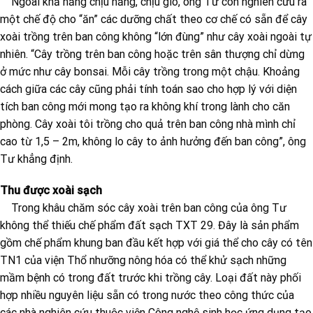
Ngoài khả năng chịu nắng, chịu gió, ông Tư còn nghiên cứu ra
một chế độ cho “ăn” các dưỡng chất theo cơ chế có sẵn để cây
xoài trồng trên ban công không “lớn đùng” như cây xoài ngoài tự
nhiên. “Cây trồng trên ban công hoặc trên sân thượng chỉ dừng
ở mức như cây bonsai. Mỗi cây trồng trong một chậu. Khoảng
cách giữa các cây cũng phải tính toán sao cho hợp lý với diện
tích ban công mới mong tạo ra không khí trong lành cho căn
phòng. Cây xoài tôi trồng cho quả trên ban công nhà mình chỉ
cao từ 1,5 – 2m, không lo cây to ảnh hưởng đến ban công”, ông
Tư khẳng định.
Thu được xoài sạch
Trong khâu chăm sóc cây xoài trên ban công của ông Tư
không thể thiếu chế phẩm đất sạch TXT 29. Đây là sản phẩm
gồm chế phẩm khung ban đầu kết hợp với giá thể cho cây có tên
TN1 của viện Thổ nhưỡng nông hóa có thể khử sạch những
mầm bệnh có trong đất trước khi trồng cây. Loại đất này phối
hợp nhiều nguyên liệu sẵn có trong nước theo công thức của
các nhà nghiên cứu thuộc viện Công nghệ sinh học ứng dụng tạo