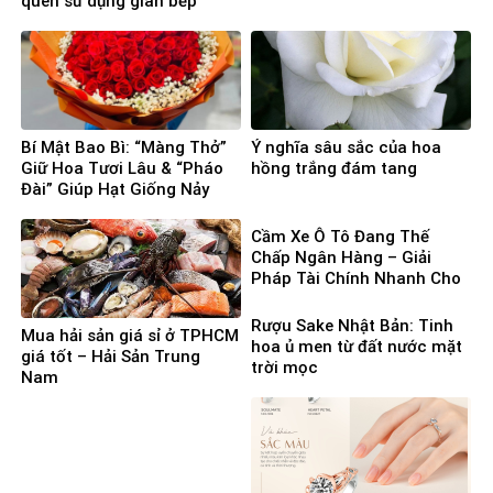
quen sử dụng gian bếp
Bí Mật Bao Bì: “Màng Thở”
Ý nghĩa sâu sắc của hoa
Giữ Hoa Tươi Lâu & “Pháo
hồng trắng đám tang
Đài” Giúp Hạt Giống Nảy
Mầm 100%
Cầm Xe Ô Tô Đang Thế
Chấp Ngân Hàng – Giải
Pháp Tài Chính Nhanh Cho
Người Cần Vốn Gấp
Rượu Sake Nhật Bản: Tinh
Mua hải sản giá sỉ ở TPHCM
hoa ủ men từ đất nước mặt
giá tốt – Hải Sản Trung
trời mọc
Nam