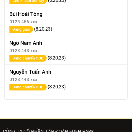
(8:20:23)
Chờ khách đến lấy
Bùi Hoài Tòng
0123.456.xxx
(8:20:23)
Đang giao
Ngô Nam Anh
0123.443.xxx
(8:20:23)
Đang chuyển COD
Nguyễn Tuấn Anh
0123.443.xxx
(8:20:23)
Đang chuyển COD
CÔNG TY CỔ PHẦN TẬP ĐOÀN EDEN PARK