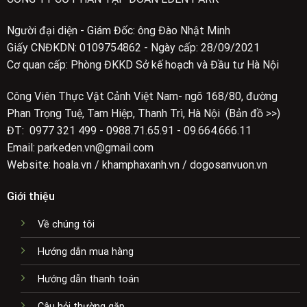
Người đại diện - Giám Đốc: ông Đào Nhật Minh
Giấy CNĐKDN: 0109754862 - Ngày cấp: 28/09/2021
Cơ quan cấp: Phòng ĐKKD Sở kế hoạch và Đầu tư Hà Nội
Công Viên Thực Vật Cảnh Việt Nam- ngõ 168/80, đường
Phan Trọng Tuệ, Tam Hiệp, Thanh Trì, Hà Nội (Bản đồ >>)
ĐT: 0977 321 499 - 0988.71.65.91 - 09.664.666.11
Email: parkeden.vn@gmail.com
Website: hoala.vn / khamphaxanh.vn / dogosanvuon.vn
Giới thiệu
Về chúng tôi
Hướng dẫn mua hàng
Hướng dẫn thanh toán
Câu hỏi thường gặp