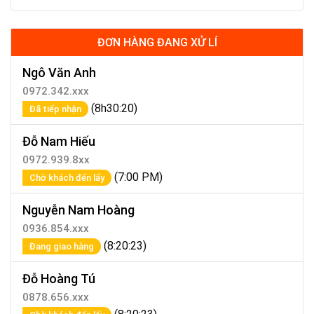
ĐƠN HÀNG ĐANG XỬ LÍ
Ngô Văn Anh
0972.342.xxx
(8h30:20)
Đã tiếp nhận
Đỗ Nam Hiếu
0972.939.8xx
(7:00 PM)
Chờ khách đến lấy
Nguyễn Nam Hoàng
0936.854.xxx
(8:20:23)
Đang giao hàng
Đỗ Hoàng Tú
0878.656.xxx