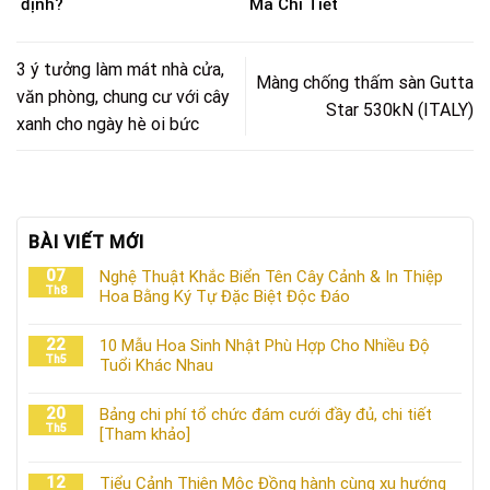
định?
Mã Chi Tiết
3 ý tưởng làm mát nhà cửa,
Màng chống thấm sàn Gutta
văn phòng, chung cư với cây
Star 530kN (ITALY)
xanh cho ngày hè oi bức
BÀI VIẾT MỚI
07
Nghệ Thuật Khắc Biển Tên Cây Cảnh & In Thiệp
Th8
Hoa Bằng Ký Tự Đặc Biệt Độc Đáo
22
10 Mẫu Hoa Sinh Nhật Phù Hợp Cho Nhiều Độ
Th5
Tuổi Khác Nhau
20
Bảng chi phí tổ chức đám cưới đầy đủ, chi tiết
Th5
[Tham khảo]
12
Tiểu Cảnh Thiên Mộc Đồng hành cùng xu hướng