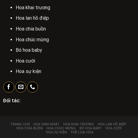
Hoa khai trương
Hoa lan hồ điệp
Hoa chia buồn
Hoa chúc mừng
Bó hoa baby
Hoa cưới
Hoa sự kiện
Đối tác:
TRANG CHỦ
HOA SINH NHẬT
HOA KHAI TRƯƠNG
HOA LAN HỒ ĐIỆP
HOA CHIA BUỒN
HOA CHÚC MỪNG
BÓ HOA BABY
HOA CƯỚI
HOA SỰ KIỆN
THỂ LOẠI HOA