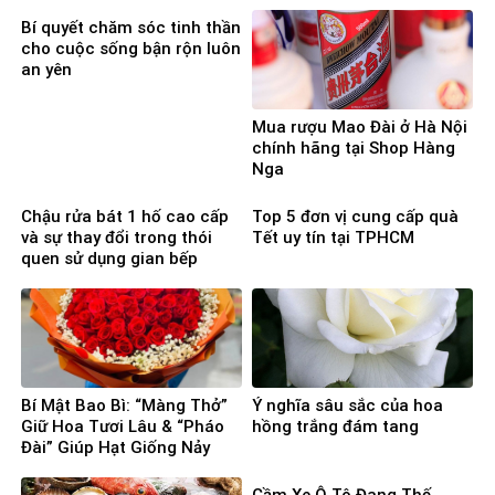
Bí quyết chăm sóc tinh thần
cho cuộc sống bận rộn luôn
an yên
Mua rượu Mao Đài ở Hà Nội
chính hãng tại Shop Hàng
Nga
Chậu rửa bát 1 hố cao cấp
Top 5 đơn vị cung cấp quà
và sự thay đổi trong thói
Tết uy tín tại TPHCM
quen sử dụng gian bếp
Bí Mật Bao Bì: “Màng Thở”
Ý nghĩa sâu sắc của hoa
Giữ Hoa Tươi Lâu & “Pháo
hồng trắng đám tang
Đài” Giúp Hạt Giống Nảy
Mầm 100%
Cầm Xe Ô Tô Đang Thế