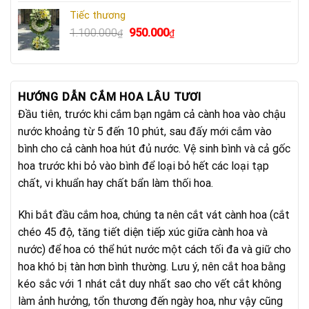
là:
tại
Tiếc thương
750.000₫.
là:
Giá
Giá
1.100.000
950.000
₫
₫
640.000₫.
gốc
hiện
là:
tại
1.100.000₫.
là:
950.000₫.
HƯỚNG DẪN CẮM HOA LÂU TƯƠI
Đầu tiên, trước khi cắm bạn ngâm cả cành hoa vào chậu
nước khoảng từ 5 đến 10 phút, sau đấy mới cắm vào
bình cho cả cành hoa hút đủ nước. Vệ sinh bình và cả gốc
hoa trước khi bỏ vào bình để loại bỏ hết các loại tạp
chất, vi khuẩn hay chất bẩn làm thối hoa.
Khi bắt đầu cắm hoa, chúng ta nên cắt vát cành hoa (cắt
chéo 45 độ, tăng tiết diện tiếp xúc giữa cành hoa và
nước) để hoa có thể hút nước một cách tối đa và giữ cho
hoa khó bị tàn hơn bình thường. Lưu ý, nên cắt hoa bằng
kéo sắc với 1 nhát cắt duy nhất sao cho vết cắt không
làm ảnh hưởng, tổn thương đến ngày hoa, như vậy cũng