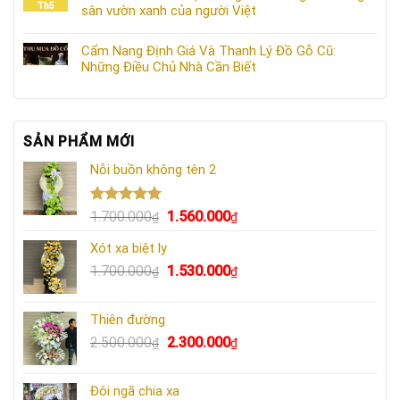
Th5
sân vườn xanh của người Việt
Cẩm Nang Định Giá Và Thanh Lý Đồ Gỗ Cũ:
Những Điều Chủ Nhà Cần Biết
SẢN PHẨM MỚI
Nỗi buồn không tên 2
Được xếp
Giá
Giá
1.700.000
1.560.000
₫
₫
hạng
5.00
gốc
hiện
5 sao
Xót xa biệt ly
là:
tại
Giá
Giá
1.700.000
1.530.000
1.700.000₫.
là:
₫
₫
gốc
hiện
1.560.000₫.
là:
tại
Thiên đường
1.700.000₫.
là:
Giá
Giá
2.500.000
2.300.000
₫
₫
1.530.000₫.
gốc
hiện
là:
tại
Đôi ngã chia xa
2.500.000₫.
là: