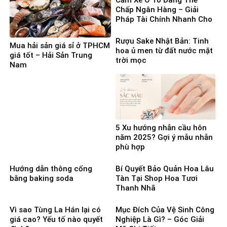
Chấp Ngân Hàng – Giải
Pháp Tài Chính Nhanh Cho
Người Cần Vốn Gấp
Rượu Sake Nhật Bản: Tinh
Mua hải sản giá sỉ ở TPHCM
hoa ủ men từ đất nước mặt
giá tốt – Hải Sản Trung
trời mọc
Nam
5 Xu hướng nhẫn cầu hôn
năm 2025? Gợi ý mẫu nhẫn
phù hợp
Hướng dẫn thông cống
Bí Quyết Bảo Quản Hoa Lâu
bằng baking soda
Tàn Tại Shop Hoa Tươi
Thanh Nhã
Vì sao Tùng La Hán lại có
Mục Đích Của Vệ Sinh Công
giá cao? Yếu tố nào quyết
Nghiệp Là Gì? – Góc Giải