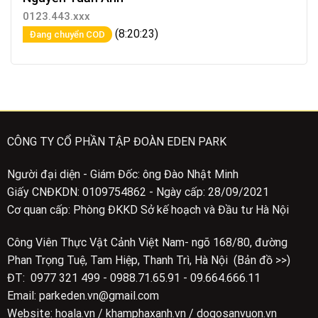
0123.443.xxx
(8:20:23)
Đang chuyển COD
CÔNG TY CỔ PHẦN TẬP ĐOÀN EDEN PARK
Người đại diện - Giám Đốc: ông Đào Nhật Minh
Giấy CNĐKDN: 0109754862 - Ngày cấp: 28/09/2021
Cơ quan cấp: Phòng ĐKKD Sở kế hoạch và Đầu tư Hà Nội
Công Viên Thực Vật Cảnh Việt Nam- ngõ 168/80, đường
Phan Trọng Tuệ, Tam Hiệp, Thanh Trì, Hà Nội (Bản đồ >>)
ĐT: 0977 321 499 - 0988.71.65.91 - 09.664.666.11
Email: parkeden.vn@gmail.com
Website: hoala.vn / khamphaxanh.vn / dogosanvuon.vn