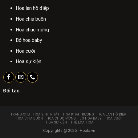
Hoa lan hồ điệp
Hoa chia buồn
Hoa chúc mừng
Bó hoa baby
Hoa cưới
Hoa sự kiện
Đối tác:
TRANG CHỦ
HOA SINH NHẬT
HOA KHAI TRƯƠNG
HOA LAN HỒ ĐIỆP
HOA CHIA BUỒN
HOA CHÚC MỪNG
BÓ HOA BABY
HOA CƯỚI
HOA SỰ KIỆN
THỂ LOẠI HOA
Copyrights @ 2025 - Hoala.vn