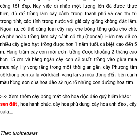
công tốt đẹp. Nay việc di nhập một lượng lớn đã được thực
hiện, đủ để trồng làm cây cảnh trong thành phố và các thị tứ
trong tỉnh, các tỉnh trong nước với giá cây giống không đắt lắm.
Ngoài ra, có thể dùng loại cây này che bóng tầng giữa cho chè,
cà phê hoặc trồng làm cây cảnh cổ thụ (bonsai). Hiện nay đã có
nhiều cây gieo hạt trồng được hơn 1 năm tuổi, cá biệt cao đến 5
m. Hàng trăm cây con mới ươm trồng được khoảng 2 tháng cao
hơn 15 cm và hàng ngàn cây con sẽ xuất trồng vào giữa mùa
mưa này. Hy vọng rằng trong một thời gian gần, cây Phượng tím
sẽ không còn xa lạ với khách vãng lai và mùa đông đến, bên cạnh
màu hồng son của hoa đào sẽ rực rỡ những con đường hoa tím.
>>> Xem thêm cây bóng mát cho hoa độc đáo quý hiểm khác :
sen đất
, hoa hạnh phúc, cây hoa phù dung, cây hoa anh đào , cây
sala….
Theo tuoitredalat