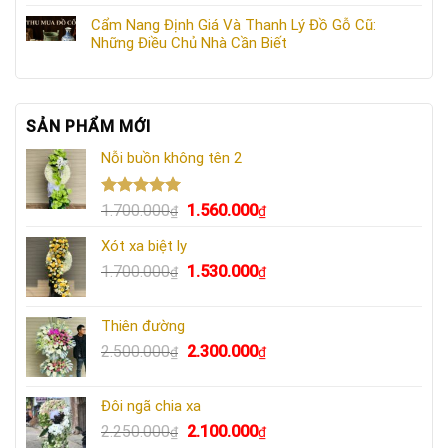
Cẩm Nang Định Giá Và Thanh Lý Đồ Gỗ Cũ:
Những Điều Chủ Nhà Cần Biết
SẢN PHẨM MỚI
Nỗi buồn không tên 2
Được xếp
Giá
Giá
1.700.000
1.560.000
₫
₫
hạng
5.00
gốc
hiện
5 sao
Xót xa biệt ly
là:
tại
Giá
Giá
1.700.000
1.530.000
1.700.000₫.
là:
₫
₫
gốc
hiện
1.560.000₫.
là:
tại
Thiên đường
1.700.000₫.
là:
Giá
Giá
2.500.000
2.300.000
₫
₫
1.530.000₫.
gốc
hiện
là:
tại
Đôi ngã chia xa
2.500.000₫.
là:
Giá
Giá
2.250.000
2.100.000
₫
₫
2.300.000₫.