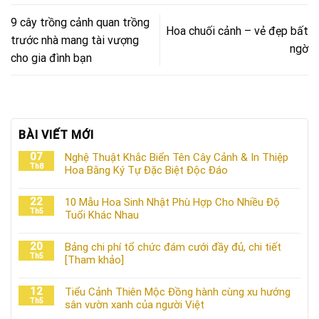
9 cây trồng cảnh quan trồng
Hoa chuối cảnh – vẻ đẹp bất
trước nhà mang tài vượng
ngờ
cho gia đình bạn
BÀI VIẾT MỚI
07
Nghệ Thuật Khắc Biển Tên Cây Cảnh & In Thiệp
Th8
Hoa Bằng Ký Tự Đặc Biệt Độc Đáo
22
10 Mẫu Hoa Sinh Nhật Phù Hợp Cho Nhiều Độ
Th5
Tuổi Khác Nhau
20
Bảng chi phí tổ chức đám cưới đầy đủ, chi tiết
Th5
[Tham khảo]
12
Tiểu Cảnh Thiên Mộc Đồng hành cùng xu hướng
Th5
sân vườn xanh của người Việt