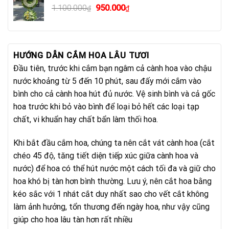
Giá
Giá
1.100.000
950.000
₫
₫
640.000₫.
gốc
hiện
là:
tại
1.100.000₫.
là:
950.000₫.
HƯỚNG DẪN CẮM HOA LÂU TƯƠI
Đầu tiên, trước khi cắm bạn ngâm cả cành hoa vào chậu
nước khoảng từ 5 đến 10 phút, sau đấy mới cắm vào
bình cho cả cành hoa hút đủ nước. Vệ sinh bình và cả gốc
hoa trước khi bỏ vào bình để loại bỏ hết các loại tạp
chất, vi khuẩn hay chất bẩn làm thối hoa.
Khi bắt đầu cắm hoa, chúng ta nên cắt vát cành hoa (cắt
chéo 45 độ, tăng tiết diện tiếp xúc giữa cành hoa và
nước) để hoa có thể hút nước một cách tối đa và giữ cho
hoa khó bị tàn hơn bình thường. Lưu ý, nên cắt hoa bằng
kéo sắc với 1 nhát cắt duy nhất sao cho vết cắt không
làm ảnh hưởng, tổn thương đến ngày hoa, như vậy cũng
giúp cho hoa lâu tàn hơn rất nhiều