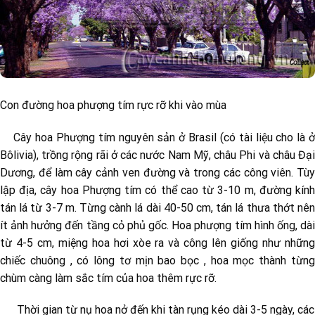
Con đường hoa phượng tím rực rỡ khi vào mùa
Cây hoa Phượng tím nguyên sản ở Brasil (có tài liệu cho là ở
Bôlivia), trồng rộng rãi ở các nước Nam Mỹ, châu Phi và châu Đại
Dương, để làm cây cảnh ven đường và trong các công viên. Tùy
lập địa, cây hoa Phượng tím có thể cao từ 3-10 m, đường kính
tán lá từ 3-7 m. Từng cành lá dài 40-50 cm, tán lá thưa thớt nên
ít ảnh hưởng đến tầng cỏ phủ gốc. Hoa phượng tím hình ống, dài
từ 4-5 cm, miệng hoa hơi xòe ra và công lên giống như những
chiếc chuông , có lông tơ mịn bao bọc , hoa mọc thành từng
chùm càng làm sắc tím của hoa thêm rực rỡ.
Thời gian từ nụ hoa nở đến khi tàn rụng kéo dài 3-5 ngày, các