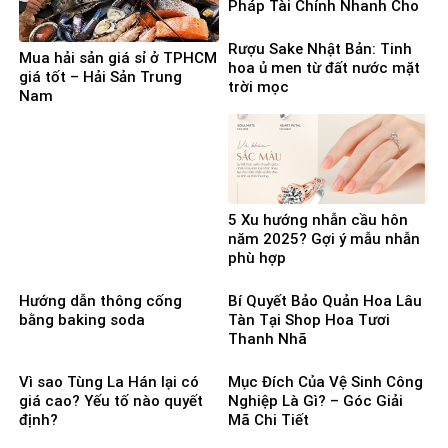
Pháp Tài Chính Nhanh Cho
Người Cần Vốn Gấp
Rượu Sake Nhật Bản: Tinh
Mua hải sản giá sỉ ở TPHCM
hoa ủ men từ đất nước mặt
giá tốt – Hải Sản Trung
trời mọc
Nam
5 Xu hướng nhẫn cầu hôn
năm 2025? Gợi ý mẫu nhẫn
phù hợp
Hướng dẫn thông cống
Bí Quyết Bảo Quản Hoa Lâu
bằng baking soda
Tàn Tại Shop Hoa Tươi
Thanh Nhã
Vì sao Tùng La Hán lại có
Mục Đích Của Vệ Sinh Công
giá cao? Yếu tố nào quyết
Nghiệp Là Gì? – Góc Giải
định?
Mã Chi Tiết