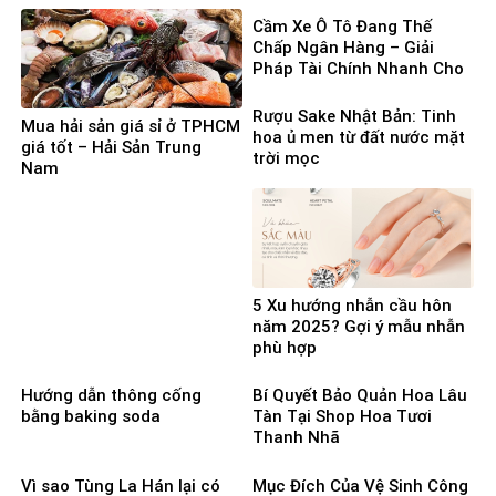
Mầm 100%
Cầm Xe Ô Tô Đang Thế
Chấp Ngân Hàng – Giải
Pháp Tài Chính Nhanh Cho
Người Cần Vốn Gấp
Rượu Sake Nhật Bản: Tinh
Mua hải sản giá sỉ ở TPHCM
hoa ủ men từ đất nước mặt
giá tốt – Hải Sản Trung
trời mọc
Nam
5 Xu hướng nhẫn cầu hôn
năm 2025? Gợi ý mẫu nhẫn
phù hợp
Hướng dẫn thông cống
Bí Quyết Bảo Quản Hoa Lâu
bằng baking soda
Tàn Tại Shop Hoa Tươi
Thanh Nhã
Vì sao Tùng La Hán lại có
Mục Đích Của Vệ Sinh Công