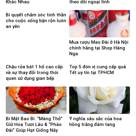
Khác Nhau
theo dõi ngoại tình
Bí quyết chăm sóc tinh thần
cho cuộc sống bận rộn luôn
an yên
Mua rượu Mao Đài ở Hà Nội
chính hãng tại Shop Hàng
Nga
Chậu rửa bát 1 hố cao cấp
Top 5 đơn vị cung cấp quà
và sự thay đổi trong thói
Tết uy tín tại TPHCM
quen sử dụng gian bếp
Bí Mật Bao Bì: “Màng Thở”
Ý nghĩa sâu sắc của hoa
Giữ Hoa Tươi Lâu & “Pháo
hồng trắng đám tang
Đài” Giúp Hạt Giống Nảy