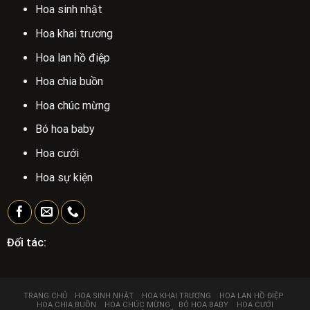
Hoa sinh nhật
Hoa khai trương
Hoa lan hồ điệp
Hoa chia buồn
Hoa chúc mừng
Bó hoa baby
Hoa cưới
Hoa sự kiện
Đối tác:
TRANG CHỦ
HOA SINH NHẬT
HOA KHAI TRƯƠNG
HOA LAN HỒ ĐIỆP
HOA CHIA BUỒN
HOA CHÚC MỪNG
BÓ HOA BABY
HOA CƯỚI