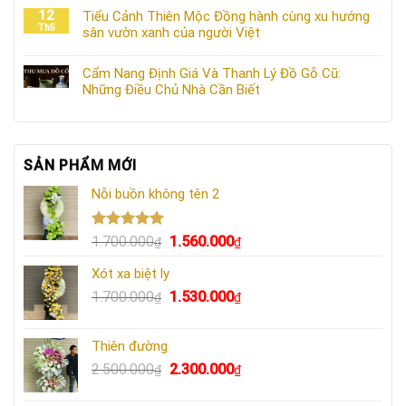
12
Tiểu Cảnh Thiên Mộc Đồng hành cùng xu hướng
Th5
sân vườn xanh của người Việt
Cẩm Nang Định Giá Và Thanh Lý Đồ Gỗ Cũ:
Những Điều Chủ Nhà Cần Biết
SẢN PHẨM MỚI
Nỗi buồn không tên 2
Được xếp
Giá
Giá
1.700.000
1.560.000
₫
₫
hạng
5.00
gốc
hiện
5 sao
Xót xa biệt ly
là:
tại
Giá
Giá
1.700.000
1.530.000
1.700.000₫.
là:
₫
₫
gốc
hiện
1.560.000₫.
là:
tại
Thiên đường
1.700.000₫.
là:
Giá
Giá
2.500.000
2.300.000
₫
₫
1.530.000₫.
gốc
hiện