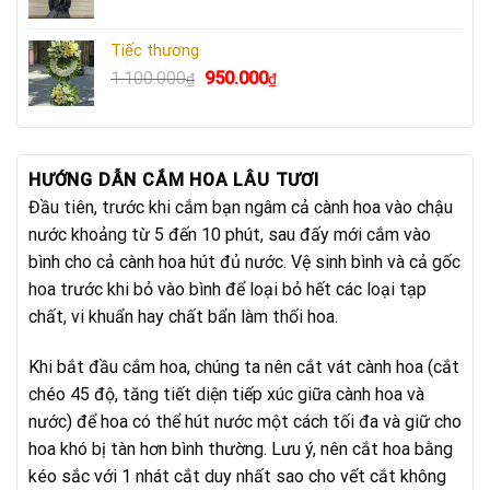
gốc
hiện
là:
tại
Tiếc thương
750.000₫.
là:
Giá
Giá
1.100.000
950.000
₫
₫
640.000₫.
gốc
hiện
là:
tại
1.100.000₫.
là:
950.000₫.
HƯỚNG DẪN CẮM HOA LÂU TƯƠI
Đầu tiên, trước khi cắm bạn ngâm cả cành hoa vào chậu
nước khoảng từ 5 đến 10 phút, sau đấy mới cắm vào
bình cho cả cành hoa hút đủ nước. Vệ sinh bình và cả gốc
hoa trước khi bỏ vào bình để loại bỏ hết các loại tạp
chất, vi khuẩn hay chất bẩn làm thối hoa.
Khi bắt đầu cắm hoa, chúng ta nên cắt vát cành hoa (cắt
chéo 45 độ, tăng tiết diện tiếp xúc giữa cành hoa và
nước) để hoa có thể hút nước một cách tối đa và giữ cho
hoa khó bị tàn hơn bình thường. Lưu ý, nên cắt hoa bằng
kéo sắc với 1 nhát cắt duy nhất sao cho vết cắt không