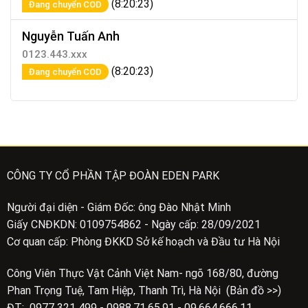
(8:20:23)
Đang chuyển COD
Nguyễn Tuấn Anh
0123.443.xxx
(8:20:23)
Đang chuyển COD
CÔNG TY CỔ PHẦN TẬP ĐOÀN EDEN PARK
Người đại diện - Giám Đốc: ông Đào Nhật Minh
Giấy CNĐKDN: 0109754862 - Ngày cấp: 28/09/2021
Cơ quan cấp: Phòng ĐKKD Sở kế hoạch và Đầu tư Hà Nội
Công Viên Thực Vật Cảnh Việt Nam- ngõ 168/80, đường
Phan Trọng Tuệ, Tam Hiệp, Thanh Trì, Hà Nội (Bản đồ >>)
ĐT: 0977 321 499 - 0988.71.65.91 - 09.664.666.11