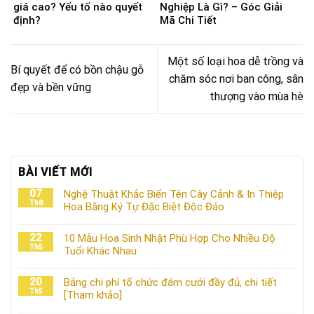
giá cao? Yếu tố nào quyết
Nghiệp Là Gì? – Góc Giải
định?
Mã Chi Tiết
Một số loại hoa dễ trồng và
Bí quyết để có bồn chậu gỗ
chăm sóc nơi ban công, sân
đẹp và bền vững
thượng vào mùa hè
BÀI VIẾT MỚI
07
Nghệ Thuật Khắc Biển Tên Cây Cảnh & In Thiệp
Th8
Hoa Bằng Ký Tự Đặc Biệt Độc Đáo
22
10 Mẫu Hoa Sinh Nhật Phù Hợp Cho Nhiều Độ
Th5
Tuổi Khác Nhau
20
Bảng chi phí tổ chức đám cưới đầy đủ, chi tiết
Th5
[Tham khảo]