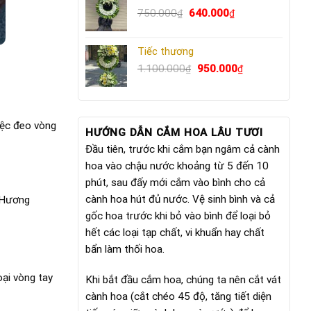
Giá
640.000₫.
Giá
750.000
640.000
₫
₫
gốc
hiện
là:
tại
Tiếc thương
750.000₫.
là:
Giá
640.000₫.
Giá
1.100.000
950.000
₫
₫
gốc
hiện
là:
tại
1.100.000₫.
là:
950.000₫.
iệc đeo vòng
HƯỚNG DẪN CẮM HOA LÂU TƯƠI
Đầu tiên, trước khi cắm bạn ngâm cả cành
hoa vào chậu nước khoảng từ 5 đến 10
phút, sau đấy mới cắm vào bình cho cả
cành hoa hút đủ nước. Vệ sinh bình và cả
. Hương
gốc hoa trước khi bỏ vào bình để loại bỏ
hết các loại tạp chất, vi khuẩn hay chất
bẩn làm thối hoa.
oại vòng tay
Khi bắt đầu cắm hoa, chúng ta nên cắt vát
cành hoa (cắt chéo 45 độ, tăng tiết diện