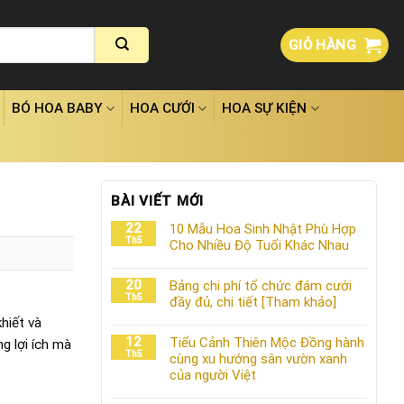
GIỎ HÀNG
BÓ HOA BABY
HOA CƯỚI
HOA SỰ KIỆN
BÀI VIẾT MỚI
22
10 Mẫu Hoa Sinh Nhật Phù Hợp
Th5
Cho Nhiều Độ Tuổi Khác Nhau
20
Bảng chi phí tổ chức đám cưới
Th5
đầy đủ, chi tiết [Tham khảo]
hiết và
12
Tiểu Cảnh Thiên Mộc Đồng hành
ng lợi ích mà
Th5
cùng xu hướng sân vườn xanh
của người Việt