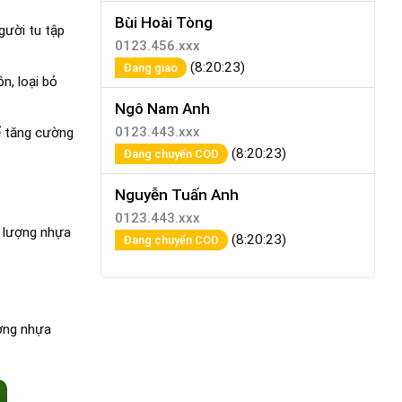
Bùi Hoài Tòng
gười tu tập
0123.456.xxx
(8:20:23)
Đang giao
n, loại bỏ
Ngô Nam Anh
0123.443.xxx
ể tăng cường
(8:20:23)
Đang chuyển COD
Nguyễn Tuấn Anh
0123.443.xxx
m lượng nhựa
(8:20:23)
Đang chuyển COD
ợng nhựa