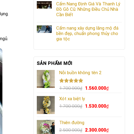
Cẩm Nang Định Giá Và Thanh Lý
Đồ Gỗ Cũ: Những Điều Chủ Nhà
dụng.
Cần Biết
Cẩm nang xây dựng lăng mộ đá
bền đẹp, chuẩn phong thủy cho
 ngủ.
gia tộc
SẢN PHẨM MỚI
Nỗi buồn không tên 2
Được xếp
Giá
Giá
1.700.000
1.560.000
₫
₫
hạng
5.00
gốc
hiện
5 sao
Xót xa biệt ly
là:
tại
1.700.000₫.
Giá
là:
Giá
1.700.000
1.530.000
₫
₫
gốc
1.560.000₫.
hiện
là:
tại
Thiên đường
1.700.000₫.
là:
Giá
1.530.000₫.
Giá
2.500.000
2.300.000
₫
₫