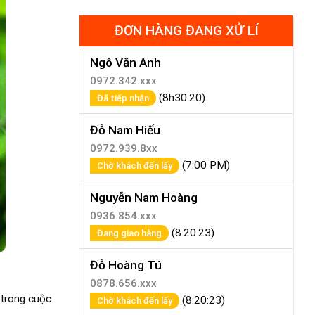
ĐƠN HÀNG ĐANG XỬ LÍ
Ngô Văn Anh
0972.342.xxx
(8h30:20)
Đã tiếp nhận
Đỗ Nam Hiếu
0972.939.8xx
(7:00 PM)
Chờ khách đến lấy
Nguyễn Nam Hoàng
0936.854.xxx
(8:20:23)
Đang giao hàng
Đỗ Hoàng Tú
0878.656.xxx
 trong cuộc
(8:20:23)
Chờ khách đến lấy