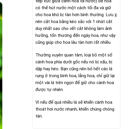
tiếp xúc giữa cành hoa và nước) để hoa
có thể hút nước một cách tối đa và giữ
cho hoa khó bị tàn hơn bình thường. Lưu ý,
nên cắt hoa bằng kéo sắc với 1 nhát cắt
duy nhất sao cho vết cắt không làm ảnh
hưởng, tổn thương đến ngày hoa, như vậy
cũng giúp cho hoa lâu tàn hơn rất nhiều
Thường xuyên quan tâm, loại bỏ một số
cánh hoa phía dưới gốc nếu nó bị xấu, bị
dập hay héo. Bạn cũng nên bỏ hết các lá
rụng ở trong bình hoa, lẵng hoa, chỉ giữ lại
một vài lá trên ngọn để giữ cho cành hoa
được tự nhiên.
Vì nếu để quá nhiều lá sẽ khiến cành hoa
thoát hơi nước nhanh, khiến chúng chóng
tàn.