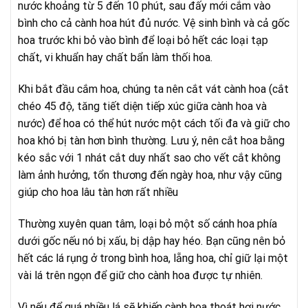
nước khoảng từ 5 đến 10 phút, sau đấy mới cắm vào
bình cho cả cành hoa hút đủ nước. Vệ sinh bình và cả gốc
hoa trước khi bỏ vào bình để loại bỏ hết các loại tạp
chất, vi khuẩn hay chất bẩn làm thối hoa.
Khi bắt đầu cắm hoa, chúng ta nên cắt vát cành hoa (cắt
chéo 45 độ, tăng tiết diện tiếp xúc giữa cành hoa và
nước) để hoa có thể hút nước một cách tối đa và giữ cho
hoa khó bị tàn hơn bình thường. Lưu ý, nên cắt hoa bằng
kéo sắc với 1 nhát cắt duy nhất sao cho vết cắt không
làm ảnh hưởng, tổn thương đến ngày hoa, như vậy cũng
giúp cho hoa lâu tàn hơn rất nhiều
Thường xuyên quan tâm, loại bỏ một số cánh hoa phía
dưới gốc nếu nó bị xấu, bị dập hay héo. Bạn cũng nên bỏ
hết các lá rụng ở trong bình hoa, lẵng hoa, chỉ giữ lại một
vài lá trên ngọn để giữ cho cành hoa được tự nhiên.
Vì nếu để quá nhiều lá sẽ khiến cành hoa thoát hơi nước