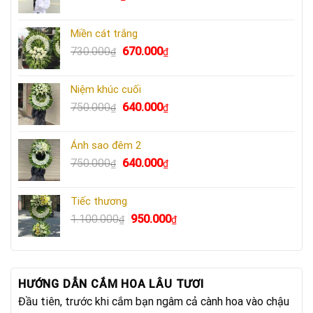
Miền cát trắng
Giá
Giá
730.000
670.000
₫
₫
gốc
hiện
là:
tại
Niệm khúc cuối
730.000₫.
là:
Giá
Giá
750.000
640.000
₫
₫
670.000₫.
gốc
hiện
là:
tại
Ánh sao đêm 2
750.000₫.
là:
Giá
Giá
750.000
640.000
₫
₫
640.000₫.
gốc
hiện
là:
tại
Tiếc thương
750.000₫.
là:
Giá
Giá
1.100.000
950.000
₫
₫
640.000₫.
gốc
hiện
là:
tại
1.100.000₫.
là:
950.000₫.
HƯỚNG DẪN CẮM HOA LÂU TƯƠI
Đầu tiên, trước khi cắm bạn ngâm cả cành hoa vào chậu