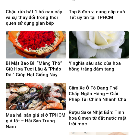
Chậu rửa bát 1 hố cao cấp
Top 5 đơn vị cung cấp quà
và sự thay đổi trong thói
Tết uy tín tại TPHCM
quen sử dụng gian bếp
Bí Mật Bao Bì: “Màng Thở”
Ý nghĩa sâu sắc của hoa
Giữ Hoa Tươi Lâu & “Pháo
hồng trắng đám tang
Đài” Giúp Hạt Giống Nảy
Mầm 100%
Cầm Xe Ô Tô Đang Thế
Chấp Ngân Hàng – Giải
Pháp Tài Chính Nhanh Cho
Người Cần Vốn Gấp
Rượu Sake Nhật Bản: Tinh
Mua hải sản giá sỉ ở TPHCM
hoa ủ men từ đất nước mặt
giá tốt – Hải Sản Trung
trời mọc
Nam