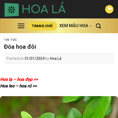
Skip
to
content
XEM MẪU HOA
TRANG CHỦ
TIN TỨC
Đóa hoa đôi
Posted on
31/01/2024
by
Hoa Lá
Hoa lạ – hoa đẹp >>
Hoa leo – hoa rủ >>