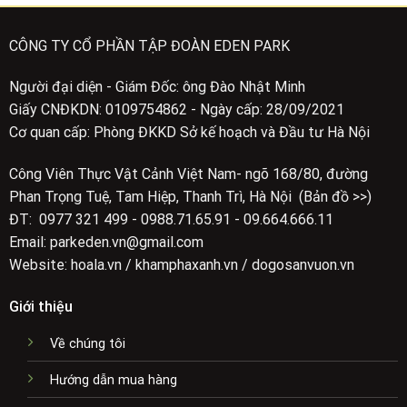
CÔNG TY CỔ PHẦN TẬP ĐOÀN EDEN PARK
Người đại diện - Giám Đốc: ông Đào Nhật Minh
Giấy CNĐKDN: 0109754862 - Ngày cấp: 28/09/2021
Cơ quan cấp: Phòng ĐKKD Sở kế hoạch và Đầu tư Hà Nội
Công Viên Thực Vật Cảnh Việt Nam- ngõ 168/80, đường
Phan Trọng Tuệ, Tam Hiệp, Thanh Trì, Hà Nội (Bản đồ >>)
ĐT: 0977 321 499 - 0988.71.65.91 - 09.664.666.11
Email: parkeden.vn@gmail.com
Website: hoala.vn / khamphaxanh.vn / dogosanvuon.vn
Giới thiệu
Về chúng tôi
Hướng dẫn mua hàng