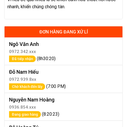
nhanh, khiến chúng chóng tàn.
ĐƠN HÀNG ĐANG XỬ LÍ
Ngô Văn Anh
0972.342.xxx
(8h30:20)
Đã tiếp nhận
Đỗ Nam Hiếu
0972.939.8xx
(7:00 PM)
Chờ khách đến lấy
Nguyễn Nam Hoàng
0936.854.xxx
(8:20:23)
Đang giao hàng