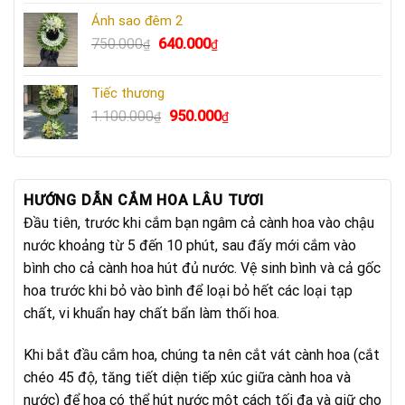
là:
tại
Ánh sao đêm 2
750.000₫.
là:
Giá
Giá
750.000
640.000
₫
₫
640.000₫.
gốc
hiện
là:
tại
Tiếc thương
750.000₫.
là:
Giá
Giá
1.100.000
950.000
₫
₫
640.000₫.
gốc
hiện
là:
tại
1.100.000₫.
là:
950.000₫.
HƯỚNG DẪN CẮM HOA LÂU TƯƠI
Đầu tiên, trước khi cắm bạn ngâm cả cành hoa vào chậu
nước khoảng từ 5 đến 10 phút, sau đấy mới cắm vào
bình cho cả cành hoa hút đủ nước. Vệ sinh bình và cả gốc
hoa trước khi bỏ vào bình để loại bỏ hết các loại tạp
chất, vi khuẩn hay chất bẩn làm thối hoa.
Khi bắt đầu cắm hoa, chúng ta nên cắt vát cành hoa (cắt
chéo 45 độ, tăng tiết diện tiếp xúc giữa cành hoa và
nước) để hoa có thể hút nước một cách tối đa và giữ cho