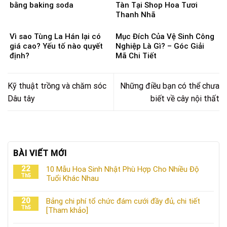
bằng baking soda
Tàn Tại Shop Hoa Tươi
Thanh Nhã
Vì sao Tùng La Hán lại có
Mục Đích Của Vệ Sinh Công
giá cao? Yếu tố nào quyết
Nghiệp Là Gì? – Góc Giải
định?
Mã Chi Tiết
Kỹ thuật trồng và chăm sóc
Những điều bạn có thể chưa
Dâu tây
biết về cây nội thất
BÀI VIẾT MỚI
22
10 Mẫu Hoa Sinh Nhật Phù Hợp Cho Nhiều Độ
Th5
Tuổi Khác Nhau
20
Bảng chi phí tổ chức đám cưới đầy đủ, chi tiết
Th5
[Tham khảo]