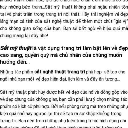
hay những bức tranh…Sắt mỹ thuật không phải ngẫu nhiên tồn
tại và phát triển trong trang trí nội thất. Hãy trải nghiệm vẻ đẹp
lãng mạn cá tính của sắt nghệ thuật để thêm một chút “gia vị”
cho không gian sống của bạn. Bạn sẽ bất ngờ về hiệu quả mà
chúng mang lại đấy nhé!
Sắt mỹ thuật
là vật dụng trang trí làm bật lên vẻ đẹp
cao sang, quyền quý mà chủ nhân của chúng muốn
hướng đến…
Những tác phẩm
sắt nghệ thuật trang trí
phù hợp sẽ tạo cho
ngôi nhà bạn một vẻ đẹp hiện đại, lịch lãm và đầy ấn tượng…
Sắt mỹ thuật phát huy được hết vẻ đẹp của nó và đóng góp vào
vẻ đẹp chung của không gian, bạn cần phải lưu ý chọn những tác
phẩm có kích cỡ phù hợp. Bởi nếu phòng rộng mà treo những phụ
kiện quá nhỏ hay ngược lại thì sẽ tạo ra sự khập khiễng trong
trang trí. Bạn nên treo những phụ kiện trang trí có hình dạng dài
hoặc treo những đồ vật nhỏ theo chiều ngang trên tường của