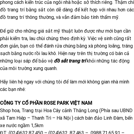
phong cách kiến trúc của ngôi nhà hoặc sở thích riêng. Thậm chí
đồ trang trí bằng sắt còn dễ dàng để kết hợp với nhau hơn các
đồ trang trí thông thường, và vẫn đảm bảo tính thẩm mỹ.
Để giữ cho những giá sắt mỹ thuật luôn được như mới bạn cần
phải kiểm tra, lau chùi chúng theo định kỳ. Việc vệ sinh cũng rất
đơn giản, bạn có thể đánh rửa chúng bằng xà phòng loãng, tráng
sạch bằng nước rồi lau khô. Hiện nay trên thị trường có bán cả
những loại sáp để bảo vệ
đồ sắt trang trí
khỏi những tác động
của môi trường xung quanh.
Hãy liên hệ ngay với chúng tôi để làm mới không gian nhà mình
các bạn nhé:
CÔNG TY CỔ PHẦN ROSE PARK VIỆT NAM
Shop hoa, Trang trại Hoa Cây cảnh Thăng Long (Phía sau UBND
xã Tam Hiệp – Thanh Trì – Hà Nội ) cách bán đảo Linh Đàm, bến
xe nước ngầm 1,5km
ĐT: (024)632.87.450 – (024)632. 87.463 – 0988.71.65.91 –