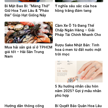
Bí Mật Bao Bì: “Màng Thở”
Ý nghĩa sâu sắc của hoa
Giữ Hoa Tươi Lâu & “Pháo
hồng trắng đám tang
Đài” Giúp Hạt Giống Nảy
Mầm 100%
Cầm Xe Ô Tô Đang Thế
Chấp Ngân Hàng – Giải
Pháp Tài Chính Nhanh Cho
Người Cần Vốn Gấp
Rượu Sake Nhật Bản: Tinh
Mua hải sản giá sỉ ở TPHCM
hoa ủ men từ đất nước mặt
giá tốt – Hải Sản Trung
trời mọc
Nam
5 Xu hướng nhẫn cầu hôn
năm 2025? Gợi ý mẫu nhẫn
phù hợp
Hướng dẫn thông cống
Bí Quyết Bảo Quản Hoa Lâu