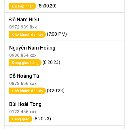
(8h30:20)
Đã tiếp nhận
Đỗ Nam Hiếu
0972.939.8xx
(7:00 PM)
Chờ khách đến lấy
Nguyễn Nam Hoàng
0936.854.xxx
(8:20:23)
Đang giao hàng
Đỗ Hoàng Tú
0878.656.xxx
(8:20:23)
Chờ khách đến lấy
Bùi Hoài Tòng
0123.456.xxx
(8:20:23)
Đang giao