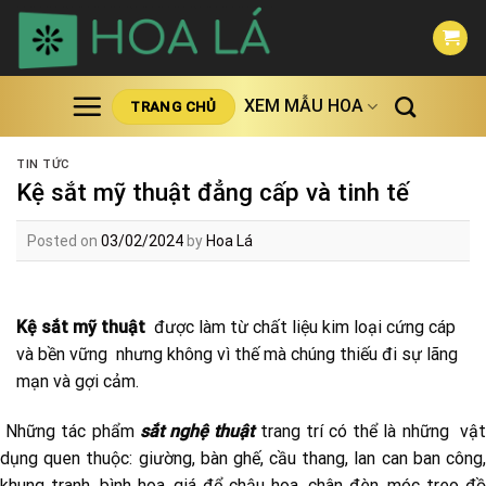
Skip
to
content
XEM MẪU HOA
TRANG CHỦ
TIN TỨC
Kệ sắt mỹ thuật đẳng cấp và tinh tế
Posted on
03/02/2024
by
Hoa Lá
Kệ sắt mỹ thuật
được làm từ chất liệu kim loại cứng cáp
và bền vững nhưng không vì thế mà chúng thiếu đi sự lãng
mạn và gợi cảm.
Những tác phẩm
sắt nghệ thuật
trang trí có thể là những vậ
dụng quen thuộc: giường, bàn ghế, cầu thang, lan can ban công,
khung tranh, bình hoa, giá để chậu hoa, chân đèn, móc treo đồ