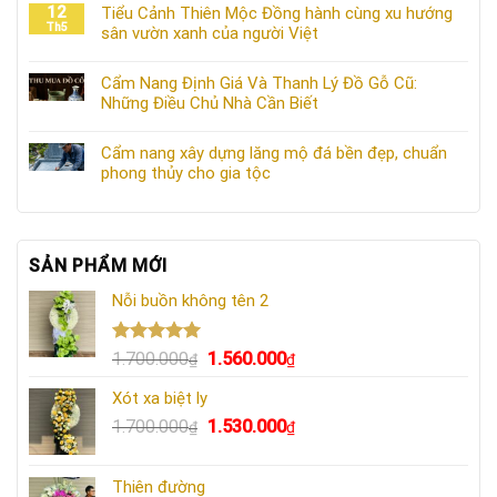
12
Tiểu Cảnh Thiên Mộc Đồng hành cùng xu hướng
Th5
sân vườn xanh của người Việt
Cẩm Nang Định Giá Và Thanh Lý Đồ Gỗ Cũ:
Những Điều Chủ Nhà Cần Biết
Cẩm nang xây dựng lăng mộ đá bền đẹp, chuẩn
phong thủy cho gia tộc
SẢN PHẨM MỚI
Nỗi buồn không tên 2
Được xếp
Giá
Giá
1.700.000
1.560.000
₫
₫
hạng
5.00
gốc
hiện
5 sao
Xót xa biệt ly
là:
tại
Giá
Giá
1.700.000
1.530.000
1.700.000₫.
là:
₫
₫
gốc
hiện
1.560.000₫.
là:
tại
Thiên đường
1.700.000₫.
là: