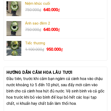
là:
tại
Niệm khúc cuối
730.000₫.
là:
Giá
Giá
750.000
640.000
₫
₫
670.000₫.
gốc
hiện
là:
tại
Ánh sao đêm 2
750.000₫.
là:
Giá
Giá
750.000
640.000
₫
₫
640.000₫.
gốc
hiện
là:
tại
Tiếc thương
750.000₫.
là:
Giá
Giá
1.100.000
950.000
₫
₫
640.000₫.
gốc
hiện
là:
tại
1.100.000₫.
là:
950.000₫.
HƯỚNG DẪN CẮM HOA LÂU TƯƠI
Đầu tiên, trước khi cắm bạn ngâm cả cành hoa vào chậu
nước khoảng từ 5 đến 10 phút, sau đấy mới cắm vào
bình cho cả cành hoa hút đủ nước. Vệ sinh bình và cả gốc
hoa trước khi bỏ vào bình để loại bỏ hết các loại tạp
chất, vi khuẩn hay chất bẩn làm thối hoa.