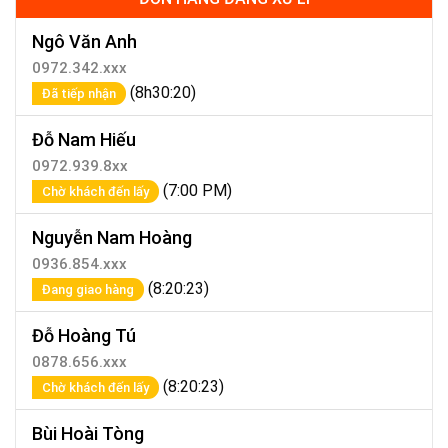
Ngô Văn Anh
0972.342.xxx
(8h30:20)
Đã tiếp nhận
Đỗ Nam Hiếu
0972.939.8xx
(7:00 PM)
Chờ khách đến lấy
Nguyễn Nam Hoàng
0936.854.xxx
(8:20:23)
Đang giao hàng
Đỗ Hoàng Tú
0878.656.xxx
(8:20:23)
Chờ khách đến lấy
Bùi Hoài Tòng