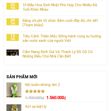
22
10 Mẫu Hoa Sinh Nhật Phù Hợp Cho Nhiều Độ
Th5
Tuổi Khác Nhau
20
Bảng chi phí tổ chức đám cưới đầy đủ, chi tiết
Th5
[Tham khảo]
12
Tiểu Cảnh Thiên Mộc Đồng hành cùng xu hướng
Th5
sân vườn xanh của người Việt
Cẩm Nang Định Giá Và Thanh Lý Đồ Gỗ Cũ:
Những Điều Chủ Nhà Cần Biết
SẢN PHẨM MỚI
Nỗi buồn không tên 2
Được xếp
Giá
Giá
1.700.000
1.560.000
₫
₫
hạng
5.00
gốc
hiện
5 sao
Xót xa biệt ly
là:
tại