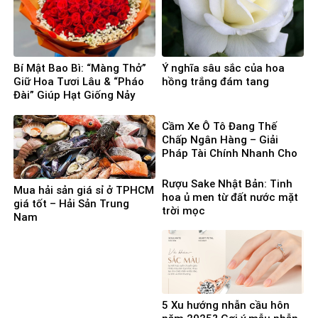
Bí Mật Bao Bì: “Màng Thở”
Ý nghĩa sâu sắc của hoa
Giữ Hoa Tươi Lâu & “Pháo
hồng trắng đám tang
Đài” Giúp Hạt Giống Nảy
Mầm 100%
Cầm Xe Ô Tô Đang Thế
Chấp Ngân Hàng – Giải
Pháp Tài Chính Nhanh Cho
Người Cần Vốn Gấp
Rượu Sake Nhật Bản: Tinh
Mua hải sản giá sỉ ở TPHCM
hoa ủ men từ đất nước mặt
giá tốt – Hải Sản Trung
trời mọc
Nam
5 Xu hướng nhẫn cầu hôn