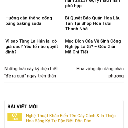
năm 2025? Gợi ý mẫu nhẫn
phù hợp
Hướng dẫn thông cống
Bí Quyết Bảo Quản Hoa Lâu
bằng baking soda
Tàn Tại Shop Hoa Tươi
Thanh Nhã
Vì sao Tùng La Hán lại có
Mục Đích Của Vệ Sinh Công
giá cao? Yếu tố nào quyết
Nghiệp Là Gì? – Góc Giải
định?
Mã Chi Tiết
Những loài cây kỳ diệu biết
Hoa vừng dịu dàng chân
“đẻ ra quả” ngay trên thân
phương
BÀI VIẾT MỚI
07
Nghệ Thuật Khắc Biển Tên Cây Cảnh & In Thiệp
Th8
Hoa Bằng Ký Tự Đặc Biệt Độc Đáo