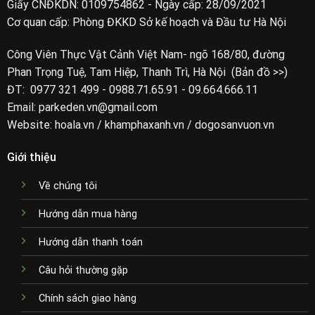
Giấy CNĐKDN: 0109754862 - Ngày cấp: 28/09/2021
Cơ quan cấp: Phòng ĐKKD Sở kế hoạch và Đầu tư Hà Nội
Công Viên Thực Vật Cảnh Việt Nam- ngõ 168/80, đường
Phan Trọng Tuệ, Tam Hiệp, Thanh Trì, Hà Nội (Bản đồ >>)
ĐT: 0977 321 499 - 0988.71.65.91 - 09.664.666.11
Email: parkeden.vn@gmail.com
Website: hoala.vn / khamphaxanh.vn / dogosanvuon.vn
Giới thiệu
Về chúng tôi
Hướng dẫn mua hàng
Hướng dẫn thanh toán
Câu hỏi thường gặp
Chính sách giao hàng