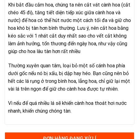
Khi bắt đầu cắm hoa, chúng ta nên cắt vát cành hoa (cắt
chéo 45 độ, tăng tiết diện tiếp xúc giữa cành hoa và
nước) để hoa có thể hút nước một cách tối đa và giữ cho
hoa khó bị tàn hơn bình thường. Lưu ý, nên cắt hoa bằng
kéo sắc với 1 nhát cắt duy nhất sao cho vết cắt không
làm ảnh hưởng, tổn thương đến ngày hoa, như vậy cũng
giúp cho hoa lâu tàn hơn rất nhiều
Thường xuyên quan tâm, loại bỏ một số cánh hoa phía
dưới gốc nếu nó bị xấu, bị dập hay héo. Bạn cũng nên bỏ
hết các lá rụng ở trong bình hoa, lẵng hoa, chỉ giữ lại một
vài lá trên ngọn để giữ cho cành hoa được tự nhiên.
Vì nếu để quá nhiều lá sẽ khiến cành hoa thoát hơi nước
nhanh, khiến chúng chóng tàn.
ĐƠN HÀNG ĐANG XỬ LÍ