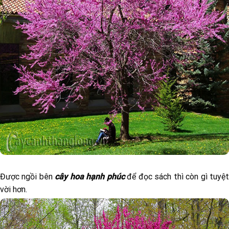
Được ngồi bên
cây hoa hạnh phúc
để đọc sách thì còn gì tuyệ
vời hơn.