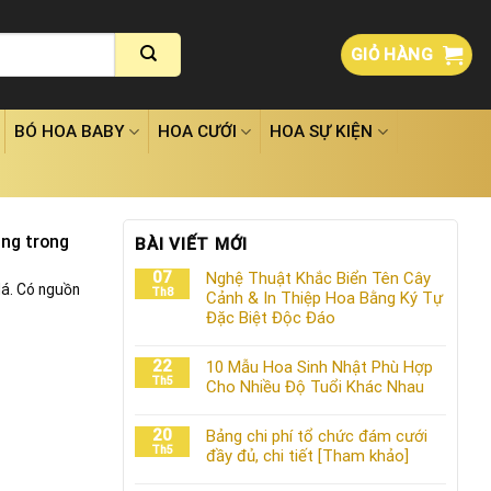
GIỎ HÀNG
BÓ HOA BABY
HOA CƯỚI
HOA SỰ KIỆN
ng trong
BÀI VIẾT MỚI
07
Nghệ Thuật Khắc Biển Tên Cây
lá. Có nguồn
Th8
Cảnh & In Thiệp Hoa Bằng Ký Tự
Đặc Biệt Độc Đáo
22
10 Mẫu Hoa Sinh Nhật Phù Hợp
Th5
Cho Nhiều Độ Tuổi Khác Nhau
20
Bảng chi phí tổ chức đám cưới
Th5
đầy đủ, chi tiết [Tham khảo]