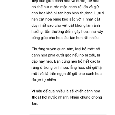
tiếp xúc giữa cành hoa và nước) để hoa
có thể hút nước một cách tối đa và giữ
cho hoa khó bị tàn hơn bình thường. Lưu ý,
nên cắt hoa bằng kéo sắc với 1 nhát cắt
duy nhất sao cho vết cắt không làm ảnh
hưởng, tổn thương đến ngày hoa, như vậy
cũng giúp cho hoa lâu tàn hơn rất nhiều
Thường xuyên quan tâm, loại bỏ một số
cánh hoa phía dưới gốc nếu nó bị xấu, bị
dập hay héo. Bạn cũng nên bỏ hết các lá
rụng ở trong bình hoa, lẵng hoa, chỉ giữ lại
một vài lá trên ngọn để giữ cho cành hoa
được tự nhiên.
Vì nếu để quá nhiều lá sẽ khiến cành hoa
thoát hơi nước nhanh, khiến chúng chóng
tàn.