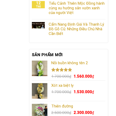
12
Tiểu Cảnh Thiên Mộc Đồng hành
Th5
cùng xu hướng sân vườn xanh
của người Việt
Cẩm Nang Định Giá Và Thanh Lý
Đồ Gỗ Cũ: Những Điều Chủ Nhà
Cần Biết
SẢN PHẨM MỚI
Nỗi buồn không tên 2
Được xếp
Giá
Giá
1.700.000
1.560.000
₫
₫
hạng
5.00
gốc
hiện
5 sao
Xót xa biệt ly
là:
tại
1.700.000₫.
Giá
là:
Giá
1.700.000
1.530.000
₫
₫
gốc
1.560.000₫.
hiện
là:
tại
Thiên đường
1.700.000₫.
là:
Giá
1.530.000₫.
Giá
2.500.000
2.300.000
₫
₫