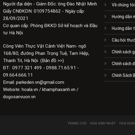
Người đại diện - Giám Đốc: ông Đào Nhật Minh
Về chúng tôi
Giấy CNĐKDN: 0109754862 - Ngày cấp:
Hướng dẫn 
28/09/2021
Cơ quan cấp: Phòng ĐKKD Sở kế hoạch và Đầu
Hướng dẫn t
tư Hà Nội
Câu hỏi thư
Công Viên Thực Vật Cảnh Việt Nam- ngõ
Chính sách g
168/80, đường Phan Trọng Tuệ, Tam Hiệp,
Thanh Trì, Hà Nội (Bản đồ >>)
Chính sách đ
ĐT: 0977 321 499 - 0988.71.65.91 -
09.664.666.11
Chính Sách 
Email: parkeden.vn@gmail.com
Website: hoala.vn / khamphaxanh.vn /
dogosanvuon.vn
TRANG CHỦ
HOA SINH NHẬT
HOA KHA