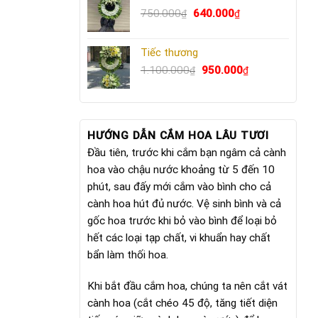
Giá
640.000₫.
Giá
750.000
640.000
₫
₫
gốc
hiện
là:
tại
Tiếc thương
750.000₫.
là:
Giá
640.000₫.
Giá
1.100.000
950.000
₫
₫
gốc
hiện
là:
tại
1.100.000₫.
là:
950.000₫.
HƯỚNG DẪN CẮM HOA LÂU TƯƠI
Đầu tiên, trước khi cắm bạn ngâm cả cành
hoa vào chậu nước khoảng từ 5 đến 10
phút, sau đấy mới cắm vào bình cho cả
cành hoa hút đủ nước. Vệ sinh bình và cả
gốc hoa trước khi bỏ vào bình để loại bỏ
hết các loại tạp chất, vi khuẩn hay chất
bẩn làm thối hoa.
Khi bắt đầu cắm hoa, chúng ta nên cắt vát
cành hoa (cắt chéo 45 độ, tăng tiết diện