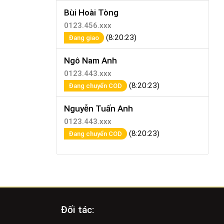
Bùi Hoài Tòng
0123.456.xxx
(8:20:23)
Đang giao
Ngô Nam Anh
0123.443.xxx
(8:20:23)
Đang chuyển COD
Nguyễn Tuấn Anh
0123.443.xxx
(8:20:23)
Đang chuyển COD
Đối tác: