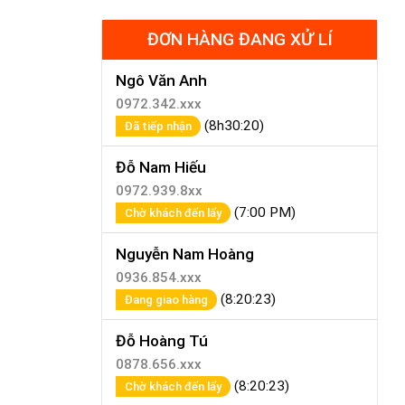
ĐƠN HÀNG ĐANG XỬ LÍ
Ngô Văn Anh
0972.342.xxx
(8h30:20)
Đã tiếp nhận
Đỗ Nam Hiếu
0972.939.8xx
(7:00 PM)
Chờ khách đến lấy
Nguyễn Nam Hoàng
0936.854.xxx
(8:20:23)
Đang giao hàng
Đỗ Hoàng Tú
0878.656.xxx
(8:20:23)
Chờ khách đến lấy