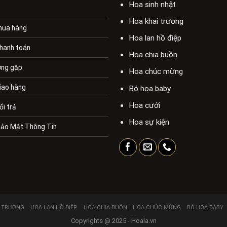
Hoa sinh nhật
Hoa khai trương
mua hàng
Hoa lan hồ điệp
hanh toán
Hoa chia buồn
ờng gặp
Hoa chúc mừng
iao hàng
Bó hoa baby
Hoa cưới
ổi trả
Hoa sự kiện
Bảo Mật Thông Tin
I TRƯƠNG
HOA LAN HỒ ĐIỆP
HOA CHIA BUỒN
HOA CHÚC MỪNG
BÓ HOA BABY
Copyrights @ 2025 - Hoala.vn