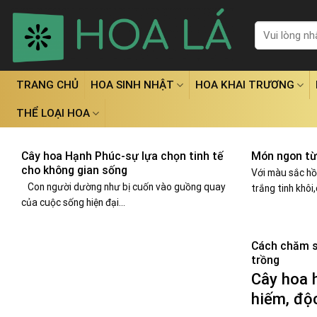
Skip
to
Tìm
kiếm:
content
TRANG CHỦ
HOA SINH NHẬT
HOA KHAI TRƯƠNG
THỂ LOẠI HOA
Cây hoa Hạnh Phúc-sự lựa chọn tinh tế
Món ngon từ
cho không gian sống
Với màu sắc hồ
Con người dường như bị cuốn vào guồng quay
trắng tinh khôi
của cuộc sống hiện đại...
Cách chăm s
trồng
Cây hoa 
hiếm, độc