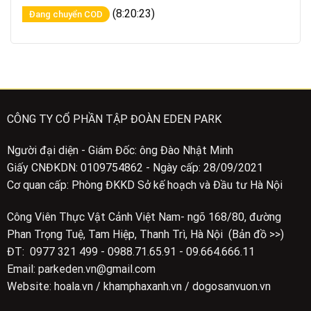
(8:20:23)
Đang chuyển COD
CÔNG TY CỔ PHẦN TẬP ĐOÀN EDEN PARK
Người đại diện - Giám Đốc: ông Đào Nhật Minh
Giấy CNĐKDN: 0109754862 - Ngày cấp: 28/09/2021
Cơ quan cấp: Phòng ĐKKD Sở kế hoạch và Đầu tư Hà Nội
Công Viên Thực Vật Cảnh Việt Nam- ngõ 168/80, đường
Phan Trọng Tuệ, Tam Hiệp, Thanh Trì, Hà Nội (Bản đồ >>)
ĐT: 0977 321 499 - 0988.71.65.91 - 09.664.666.11
Email: parkeden.vn@gmail.com
Website: hoala.vn / khamphaxanh.vn / dogosanvuon.vn