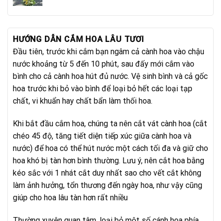
gốc
hiện
là:
tại
1.100.000₫.
là:
950.000₫.
HƯỚNG DẪN CẮM HOA LÂU TƯƠI
Đầu tiên, trước khi cắm bạn ngâm cả cành hoa vào chậu
nước khoảng từ 5 đến 10 phút, sau đấy mới cắm vào
bình cho cả cành hoa hút đủ nước. Vệ sinh bình và cả gốc
hoa trước khi bỏ vào bình để loại bỏ hết các loại tạp
chất, vi khuẩn hay chất bẩn làm thối hoa.
Khi bắt đầu cắm hoa, chúng ta nên cắt vát cành hoa (cắt
chéo 45 độ, tăng tiết diện tiếp xúc giữa cành hoa và
nước) để hoa có thể hút nước một cách tối đa và giữ cho
hoa khó bị tàn hơn bình thường. Lưu ý, nên cắt hoa bằng
kéo sắc với 1 nhát cắt duy nhất sao cho vết cắt không
làm ảnh hưởng, tổn thương đến ngày hoa, như vậy cũng
giúp cho hoa lâu tàn hơn rất nhiều
Thường xuyên quan tâm, loại bỏ một số cánh hoa phía