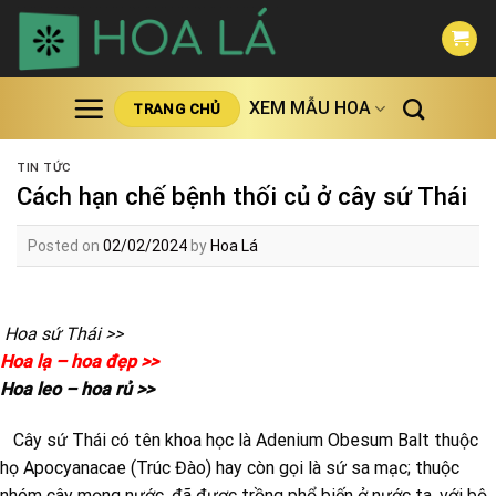
Skip
to
content
XEM MẪU HOA
TRANG CHỦ
TIN TỨC
Cách hạn chế bệnh thối củ ở cây sứ Thái
Posted on
02/02/2024
by
Hoa Lá
Hoa sứ Thái >>
Hoa lạ – hoa đẹp >>
Hoa leo – hoa rủ >>
Cây sứ Thái có tên khoa học là Adenium Obesum Balt thuộc
họ Apocyanacae (Trúc Đào) hay còn gọi là sứ sa mạc; thuộc
nhóm cây mọng nước, đã được trồng phổ biến ở nước ta, với bộ