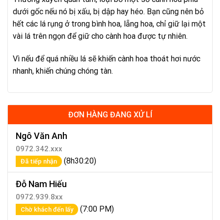
dưới gốc nếu nó bị xấu, bị dập hay héo. Bạn cũng nên bỏ
hết các lá rụng ở trong bình hoa, lẵng hoa, chỉ giữ lại một
vài lá trên ngọn để giữ cho cành hoa được tự nhiên.
Vì nếu để quá nhiều lá sẽ khiến cành hoa thoát hơi nước
nhanh, khiến chúng chóng tàn.
ĐƠN HÀNG ĐANG XỬ LÍ
Ngô Văn Anh
0972.342.xxx
(8h30:20)
Đã tiếp nhận
Đỗ Nam Hiếu
0972.939.8xx
(7:00 PM)
Chờ khách đến lấy