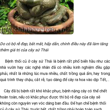
Do có bộ rễ đẹp, bắt mắt, hấp dẫn, chính điều này đã làm tăng
thêm giá trị của cây sứ Thái
Bệnh thối củ ở cây sứ Thái là bệnh rất phổ biến hầu như các
nhà vườn hay các nghệ nhân đã có nhiều kinh nghiệm đều gặp
phải, nhất là những lúc mưa nhiều, chất trồng quá ẩm, hay trong
quá trình thay chậu, cắt rễ, tạo dáng để cây ra hoa vào dịp Tết,…
Cây đã bị bệnh rất khó khắc phục, bệnh nặng cây có thể chết
hoàn toàn, nếu có khắc phục được thì bộ rễ đẹp của cây sẽ
không còn nguyên vẹn vóc dáng ban đầu. Để hạn chế bệnh thối
củ ở cây sứ Thái, trước hết, chất trồng phải hoàn toàn sạch