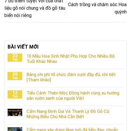
7 ưu điểm tuyệt vời của chất
Cách trồng và chăm sóc Hoa
liệu gỗ nói chung và đồ gỗ tàu
quỳnh
biển nói riêng
BÀI VIẾT MỚI
22
10 Mẫu Hoa Sinh Nhật Phù Hợp Cho Nhiều Độ
Th5
Tuổi Khác Nhau
20
Bảng chi phí tổ chức đám cưới đầy đủ, chi tiết
Th5
[Tham khảo]
12
Tiểu Cảnh Thiên Mộc Đồng hành cùng xu hướng
Th5
sân vườn xanh của người Việt
Cẩm Nang Định Giá Và Thanh Lý Đồ Gỗ Cũ:
Những Điều Chủ Nhà Cần Biết
Cẩm nang xây dựng lăng mộ đá bền đẹp, chuẩn