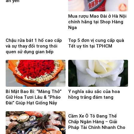
an yên
Mua rượu Mao Đài ở Hà Nội
chính hãng tại Shop Hàng
Nga
Chậu rửa bát 1 hố cao cấp
Top 5 đơn vị cung cấp quà
và sự thay đổi trong thói
Tết uy tín tại TPHCM
quen sử dụng gian bếp
Bí Mật Bao Bì: “Màng Thở”
Ý nghĩa sâu sắc của hoa
Giữ Hoa Tươi Lâu & “Pháo
hồng trắng đám tang
Đài” Giúp Hạt Giống Nảy
Mầm 100%
Cầm Xe Ô Tô Đang Thế
Chấp Ngân Hàng – Giải
Pháp Tài Chính Nhanh Cho
Người Cần Vốn Gấp