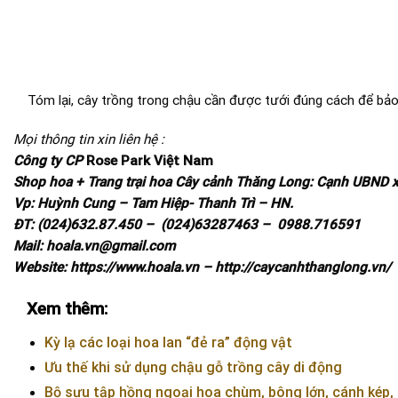
Tóm lại, cây trồng trong chậu cần được tưới đúng cách để bảo 
Mọi thông tin xin liên hệ :
Công ty CP
Rose Park Việt Nam
Shop hoa + Trang trại hoa Cây cảnh Thăng Long: Cạnh UBND x
Vp: Huỳnh Cung – Tam Hiệp- Thanh Trì – HN.
ĐT: (024)632.87.450 – (024)63287463 – 0988.716591
Mail: hoala.vn@gmail.com
Website: https://www.hoala.vn – http://caycanhthanglong.vn/
Xem thêm:
Kỳ lạ các loại hoa lan “đẻ ra” động vật
Ưu thế khi sử dụng chậu gỗ trồng cây di động
Bộ sưu tập hồng ngoại hoa chùm, bông lớn, cánh kép