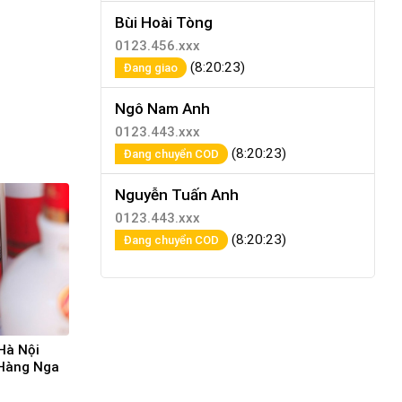
Bùi Hoài Tòng
0123.456.xxx
(8:20:23)
Đang giao
Ngô Nam Anh
0123.443.xxx
(8:20:23)
Đang chuyển COD
Nguyễn Tuấn Anh
0123.443.xxx
(8:20:23)
Đang chuyển COD
Hà Nội
 Hàng Nga