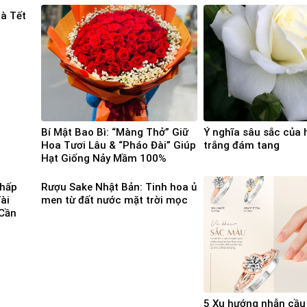
uà Tết
Bí Mật Bao Bì: “Màng Thở” Giữ
Ý nghĩa sâu sắc của
Hoa Tươi Lâu & “Pháo Đài” Giúp
trắng đám tang
Hạt Giống Nảy Mầm 100%
Chấp
Rượu Sake Nhật Bản: Tinh hoa ủ
ài
men từ đất nước mặt trời mọc
Cần
5 Xu hướng nhẫn cầ