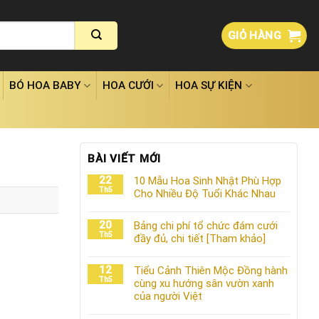
GIỎ HÀNG
BÓ HOA BABY
HOA CƯỚI
HOA SỰ KIỆN
BÀI VIẾT MỚI
22
10 Mẫu Hoa Sinh Nhật Phù Hợp
Th5
Cho Nhiều Độ Tuổi Khác Nhau
20
Bảng chi phí tổ chức đám cưới
Th5
đầy đủ, chi tiết [Tham khảo]
12
Tiểu Cảnh Thiên Mộc Đồng hành
Th5
cùng xu hướng sân vườn xanh
của người Việt