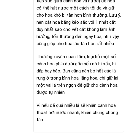
tiếp xúc giữa cành hoa và nước) để hoa
có thể hút nước một cách tối đa và giữ
cho hoa khó bị tàn hơn bình thường. Lưu ý,
nên cắt hoa bằng kéo sắc với 1 nhát cắt
duy nhất sao cho vết cắt không làm ảnh
hưởng, tổn thương đến ngày hoa, như vậy
cũng giúp cho hoa lâu tàn hơn rất nhiều
Thường xuyên quan tâm, loại bỏ một số
cánh hoa phía dưới gốc nếu nó bị xấu, bị
dập hay héo. Bạn cũng nên bỏ hết các lá
rụng ở trong bình hoa, lẵng hoa, chỉ giữ lại
một vài lá trên ngọn để giữ cho cành hoa
được tự nhiên.
Vì nếu để quá nhiều lá sẽ khiến cành hoa
thoát hơi nước nhanh, khiến chúng chóng
tàn.