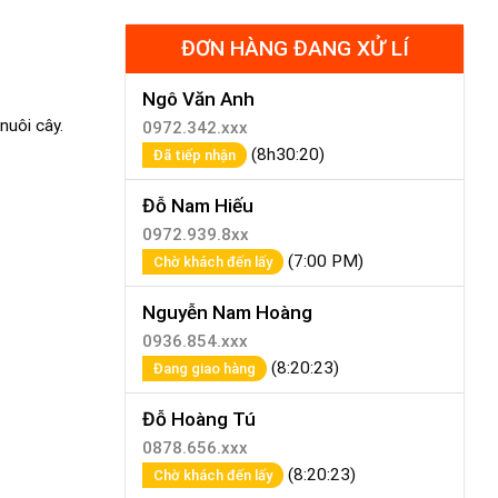
ĐƠN HÀNG ĐANG XỬ LÍ
Ngô Văn Anh
nuôi cây.
0972.342.xxx
(8h30:20)
Đã tiếp nhận
Đỗ Nam Hiếu
0972.939.8xx
(7:00 PM)
Chờ khách đến lấy
Nguyễn Nam Hoàng
0936.854.xxx
(8:20:23)
Đang giao hàng
Đỗ Hoàng Tú
0878.656.xxx
(8:20:23)
Chờ khách đến lấy