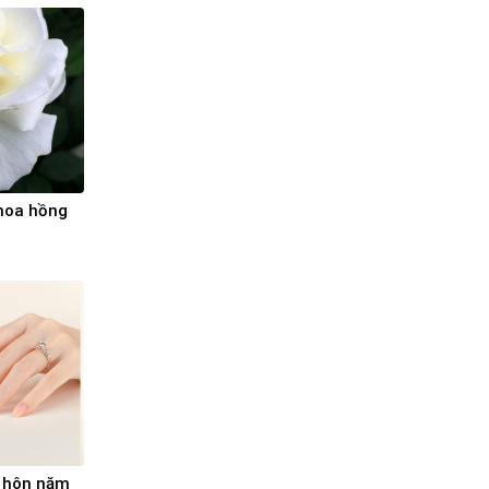
 hoa hồng
u hôn năm