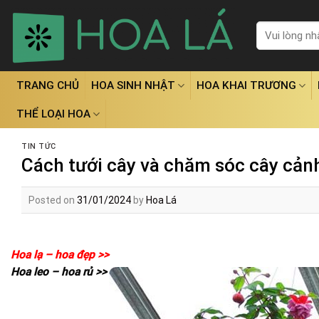
Skip
to
Tìm
kiếm:
content
TRANG CHỦ
HOA SINH NHẬT
HOA KHAI TRƯƠNG
THỂ LOẠI HOA
TIN TỨC
Cách tưới cây và chăm sóc cây cảnh
Posted on
31/01/2024
by
Hoa Lá
Hoa lạ – hoa đẹp >>
Hoa leo – hoa rủ >>