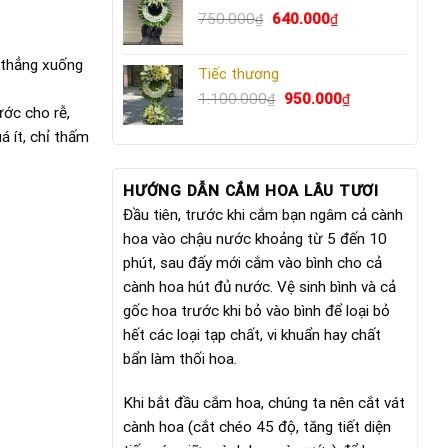
Giá
640.000₫.
Giá
750.000
640.000
₫
₫
gốc
hiện
là:
tại
 thẳng xuống
Tiếc thương
750.000₫.
là:
Giá
640.000₫.
Giá
1.100.000
950.000
₫
₫
ước cho rễ,
gốc
hiện
á ít, chỉ thấm
là:
tại
1.100.000₫.
là:
950.000₫.
HƯỚNG DẪN CẮM HOA LÂU TƯƠI
Đầu tiên, trước khi cắm bạn ngâm cả cành
hoa vào chậu nước khoảng từ 5 đến 10
phút, sau đấy mới cắm vào bình cho cả
cành hoa hút đủ nước. Vệ sinh bình và cả
gốc hoa trước khi bỏ vào bình để loại bỏ
hết các loại tạp chất, vi khuẩn hay chất
bẩn làm thối hoa.
Khi bắt đầu cắm hoa, chúng ta nên cắt vát
cành hoa (cắt chéo 45 độ, tăng tiết diện