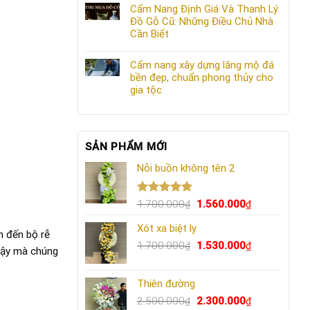
Cẩm Nang Định Giá Và Thanh Lý
Đồ Gỗ Cũ: Những Điều Chủ Nhà
Cần Biết
Cẩm nang xây dựng lăng mộ đá
bền đẹp, chuẩn phong thủy cho
gia tộc
SẢN PHẨM MỚI
Nỗi buồn không tên 2
Được xếp
Giá
Giá
1.700.000
1.560.000
₫
₫
hạng
5.00
gốc
hiện
5 sao
Xót xa biệt ly
là:
tại
n đến bộ rễ
1.700.000₫.
Giá
là:
Giá
1.700.000
1.530.000
₫
₫
 vậy mà chúng
gốc
1.560.000₫.
hiện
là:
tại
Thiên đường
1.700.000₫.
là:
Giá
1.530.000₫.
Giá
2.500.000
2.300.000
₫
₫