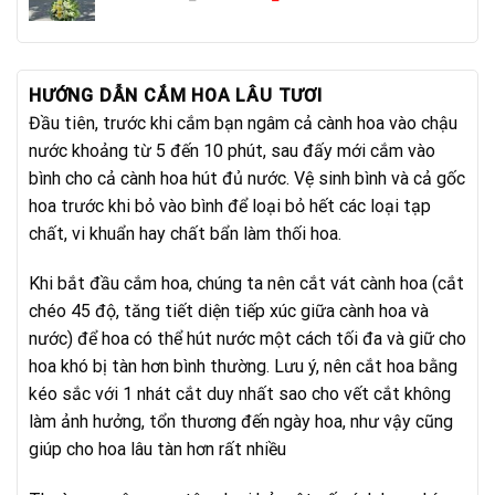
gốc
hiện
là:
tại
1.100.000₫.
là:
950.000₫.
HƯỚNG DẪN CẮM HOA LÂU TƯƠI
Đầu tiên, trước khi cắm bạn ngâm cả cành hoa vào chậu
nước khoảng từ 5 đến 10 phút, sau đấy mới cắm vào
bình cho cả cành hoa hút đủ nước. Vệ sinh bình và cả gốc
hoa trước khi bỏ vào bình để loại bỏ hết các loại tạp
chất, vi khuẩn hay chất bẩn làm thối hoa.
Khi bắt đầu cắm hoa, chúng ta nên cắt vát cành hoa (cắt
chéo 45 độ, tăng tiết diện tiếp xúc giữa cành hoa và
nước) để hoa có thể hút nước một cách tối đa và giữ cho
hoa khó bị tàn hơn bình thường. Lưu ý, nên cắt hoa bằng
kéo sắc với 1 nhát cắt duy nhất sao cho vết cắt không
làm ảnh hưởng, tổn thương đến ngày hoa, như vậy cũng
giúp cho hoa lâu tàn hơn rất nhiều