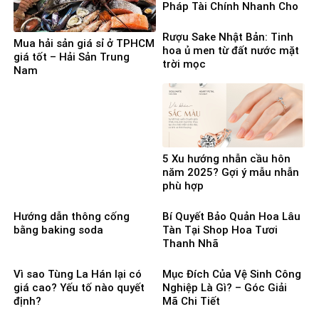
Pháp Tài Chính Nhanh Cho
Người Cần Vốn Gấp
Rượu Sake Nhật Bản: Tinh
Mua hải sản giá sỉ ở TPHCM
hoa ủ men từ đất nước mặt
giá tốt – Hải Sản Trung
trời mọc
Nam
5 Xu hướng nhẫn cầu hôn
năm 2025? Gợi ý mẫu nhẫn
phù hợp
Hướng dẫn thông cống
Bí Quyết Bảo Quản Hoa Lâu
bằng baking soda
Tàn Tại Shop Hoa Tươi
Thanh Nhã
Vì sao Tùng La Hán lại có
Mục Đích Của Vệ Sinh Công
giá cao? Yếu tố nào quyết
Nghiệp Là Gì? – Góc Giải
định?
Mã Chi Tiết