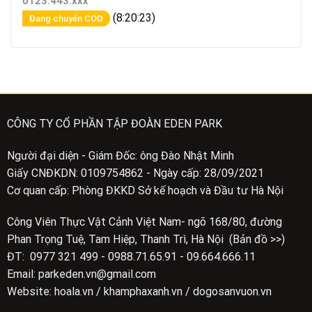
0123.443.xxx
(8:20:23)
Đang chuyển COD
CÔNG TY CỔ PHẦN TẬP ĐOÀN EDEN PARK
Người đại diện - Giám Đốc: ông Đào Nhật Minh
Giấy CNĐKDN: 0109754862 - Ngày cấp: 28/09/2021
Cơ quan cấp: Phòng ĐKKD Sở kế hoạch và Đầu tư Hà Nội
Công Viên Thực Vật Cảnh Việt Nam- ngõ 168/80, đường
Phan Trọng Tuệ, Tam Hiệp, Thanh Trì, Hà Nội (Bản đồ >>)
ĐT: 0977 321 499 - 0988.71.65.91 - 09.664.666.11
Email: parkeden.vn@gmail.com
Website: hoala.vn / khamphaxanh.vn / dogosanvuon.vn