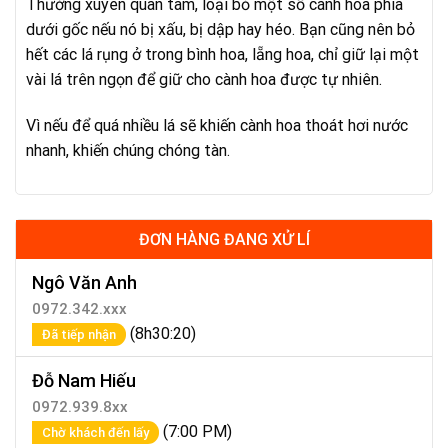
Thường xuyên quan tâm, loại bỏ một số cánh hoa phía
dưới gốc nếu nó bị xấu, bị dập hay héo. Bạn cũng nên bỏ
hết các lá rụng ở trong bình hoa, lẵng hoa, chỉ giữ lại một
vài lá trên ngọn để giữ cho cành hoa được tự nhiên.
Vì nếu để quá nhiều lá sẽ khiến cành hoa thoát hơi nước
nhanh, khiến chúng chóng tàn.
ĐƠN HÀNG ĐANG XỬ LÍ
Ngô Văn Anh
0972.342.xxx
(8h30:20)
Đã tiếp nhận
Đỗ Nam Hiếu
0972.939.8xx
(7:00 PM)
Chờ khách đến lấy