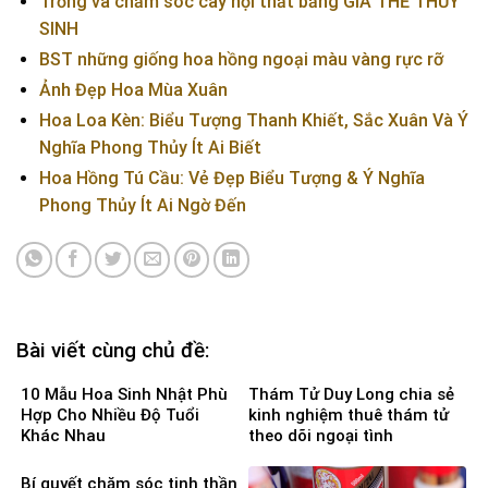
Trồng và chăm sóc cây nội thất bằng GIÁ THỂ THỦY
SINH
BST những giống hoa hồng ngoại màu vàng rực rỡ
Ảnh Đẹp Hoa Mùa Xuân
Hoa Loa Kèn: Biểu Tượng Thanh Khiết, Sắc Xuân Và Ý
Nghĩa Phong Thủy Ít Ai Biết
Hoa Hồng Tú Cầu: Vẻ Đẹp Biểu Tượng & Ý Nghĩa
Phong Thủy Ít Ai Ngờ Đến
Bài viết cùng chủ đề:
10 Mẫu Hoa Sinh Nhật Phù
Thám Tử Duy Long chia sẻ
Hợp Cho Nhiều Độ Tuổi
kinh nghiệm thuê thám tử
Khác Nhau
theo dõi ngoại tình
Bí quyết chăm sóc tinh thần