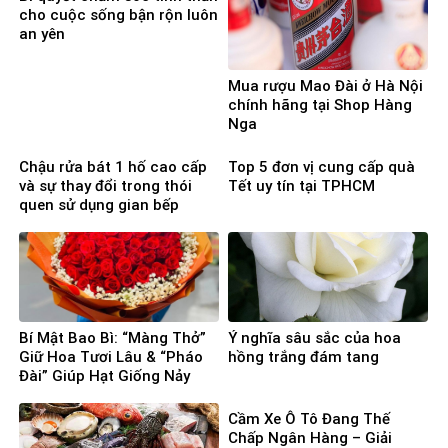
cho cuộc sống bận rộn luôn
an yên
Mua rượu Mao Đài ở Hà Nội
chính hãng tại Shop Hàng
Nga
Chậu rửa bát 1 hố cao cấp
Top 5 đơn vị cung cấp quà
và sự thay đổi trong thói
Tết uy tín tại TPHCM
quen sử dụng gian bếp
Bí Mật Bao Bì: “Màng Thở”
Ý nghĩa sâu sắc của hoa
Giữ Hoa Tươi Lâu & “Pháo
hồng trắng đám tang
Đài” Giúp Hạt Giống Nảy
Mầm 100%
Cầm Xe Ô Tô Đang Thế
Chấp Ngân Hàng – Giải