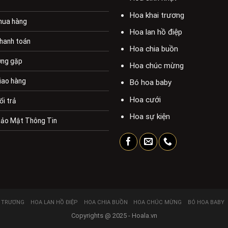
Hoa khai trương
mua hàng
Hoa lan hồ điệp
hanh toán
Hoa chia buồn
ờng gặp
Hoa chúc mừng
iao hàng
Bó hoa baby
Hoa cưới
ổi trả
Hoa sự kiện
Bảo Mật Thông Tin
I TRƯƠNG
HOA LAN HỒ ĐIỆP
HOA CHIA BUỒN
HOA CHÚC MỪNG
BÓ HOA BABY
Copyrights @ 2025 - Hoala.vn