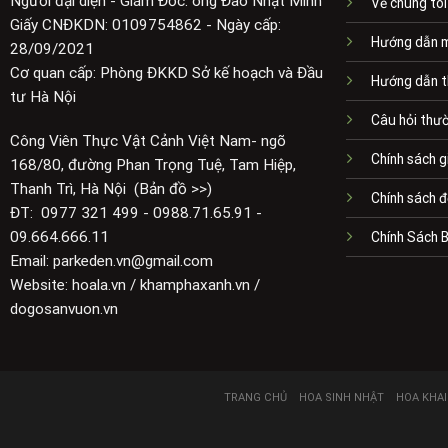
Người đại diện - Giám Đốc: ông Đào Nhật Minh
Về chúng tôi
Giấy CNĐKDN: 0109754862 - Ngày cấp:
Hướng dẫn 
28/09/2021
Cơ quan cấp: Phòng ĐKKD Sở kế hoạch và Đầu
Hướng dẫn t
tư Hà Nội
Câu hỏi thư
Công Viên Thực Vật Cảnh Việt Nam- ngõ
Chính sách g
168/80, đường Phan Trọng Tuệ, Tam Hiệp,
Thanh Trì, Hà Nội (Bản đồ >>)
Chính sách đ
ĐT: 0977 321 499 - 0988.71.65.91 -
09.664.666.11
Chính Sách 
Email: parkeden.vn@gmail.com
Website: hoala.vn / khamphaxanh.vn /
dogosanvuon.vn
TRANG CHỦ
HOA SINH NHẬT
HOA KHA