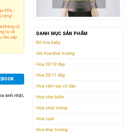
ẫu 95% -
ủ công".
oa không có
ng tự về
DANH MỤC SẢN PHẨM
hu cầu cấp
Bó hoa baby
Giỏ hoa khai trương
Hoa 20/10 đẹp
Hoa 20/11 đẹp
EBOOK
Hoa cầm tay cô dâu
oa sinh nhật
,
Hoa chia buồn
Hoa chúc mừng
Hoa cưới
Hoa khai trương