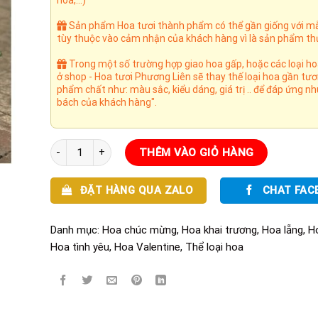
hoa,...)
Sản phẩm Hoa tươi thành phẩm có thể gần giống với m
tùy thuộc vào cảm nhận của khách hàng vì là sản phẩm th
Trong một số trường hợp giao hoa gấp, hoặc các loại h
ở shop - Hoa tươi Phương Liên sẽ thay thế loại hoa gần tươ
phẩm chất như: màu sắc, kiểu dáng, giá trị .. để đáp ứng n
bách của khách hàng".
Niềm tin số lượng
THÊM VÀO GIỎ HÀNG
ĐẶT HÀNG QUA ZALO
CHAT FAC
Danh mục:
Hoa chúc mừng
,
Hoa khai trương
,
Hoa lẵng
,
H
Hoa tình yêu
,
Hoa Valentine
,
Thể loại hoa