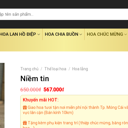
HOA LAN HỒ ĐIỆP
HOA CHIA BUỒN
HOA CHÚC MỪNG
Trang chủ
/
Thể loại hoa
/
Hoa lẵng
Niềm tin
Giá
Giá
650.000
567.000
₫
₫
gốc
hiện
là:
tại
Khuyến mãi HOT:
650.000₫.
là:
Giao hoa tươi tận nơi miễn phí nội thành Tp. Móng Cái v
567.000₫.
vực lân cận (Bán kính 10km)
Tặng kèm phụ kiện trang trí (thiệp chúc mừng, băng rôn