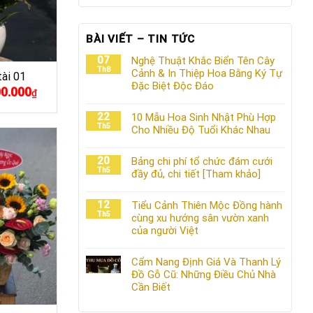
BÀI VIẾT – TIN TỨC
07
Nghệ Thuật Khắc Biển Tên Cây
Th8
Cảnh & In Thiệp Hoa Bằng Ký Tự
tài 01
Đặc Biệt Độc Đáo
00.000
Giá
₫
hiện
tại
22
10 Mẫu Hoa Sinh Nhật Phù Hợp
.000₫.
là:
Th5
Cho Nhiều Độ Tuổi Khác Nhau
4.000.000₫.
20
Bảng chi phí tổ chức đám cưới
Th5
đầy đủ, chi tiết [Tham khảo]
12
Tiểu Cảnh Thiên Mộc Đồng hành
Th5
cùng xu hướng sân vườn xanh
của người Việt
Cẩm Nang Định Giá Và Thanh Lý
Đồ Gỗ Cũ: Những Điều Chủ Nhà
Cần Biết