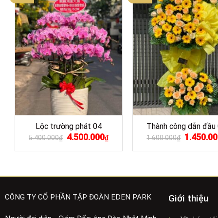
Lộc trường phát 04
Thành công dẫn đầu
Giá
4.500.000
Giá
Giá
1.450.00
5.400.000
₫
₫
1.600.000
₫
gốc
hiện
gốc
là:
tại
là:
5.400.000₫.
là:
1.600.000₫
4.500.000₫.
CÔNG TY CỔ PHẦN TẬP ĐOÀN EDEN PARK
Giới thiệu