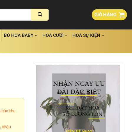
GIỎ HÀNG
BÓ HOA BABY
HOA CƯỚI
HOA SỰ KIỆN
à các khu
, chậu