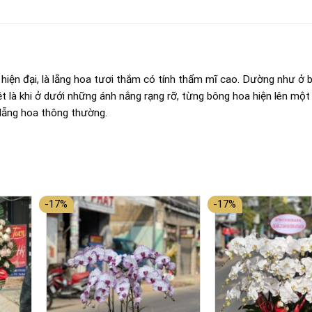
 hiện đại, là lẵng hoa tươi thắm có tính thẩm mĩ cao. Dường như ở b
ệt là khi ở dưới những ánh nắng rạng rỡ, từng bông hoa hiện lên một
 lẵng hoa thông thường.
-17%
-17%