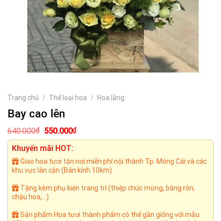
Trang chủ
/
Thể loại hoa
/
Hoa lẵng
Bay cao lên
Giá
Giá
₫
₫
640.000
550.000
gốc
hiện
là:
tại
Khuyến mãi HOT:
640.000₫.
là:
550.000₫.
Giao hoa tươi tận nơi miễn phí nội thành Tp. Móng Cái và các
khu vực lân cận (Bán kính 10km)
Tặng kèm phụ kiện trang trí (thiệp chúc mừng, băng rôn,
chậu hoa,...)
Sản phẩm Hoa tươi thành phẩm có thể gần giống với mẫu