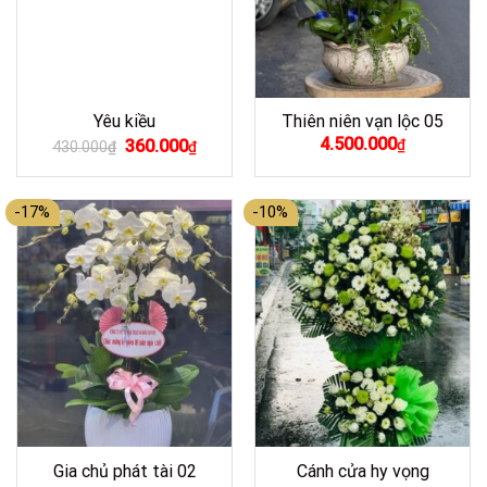
Yêu kiều
Thiên niên vạn lộc 05
Giá
Giá
4.500.000
360.000
₫
430.000
₫
₫
gốc
hiện
là:
tại
430.000₫.
là:
360.000₫.
-17%
-10%
Gia chủ phát tài 02
Cánh cửa hy vọng