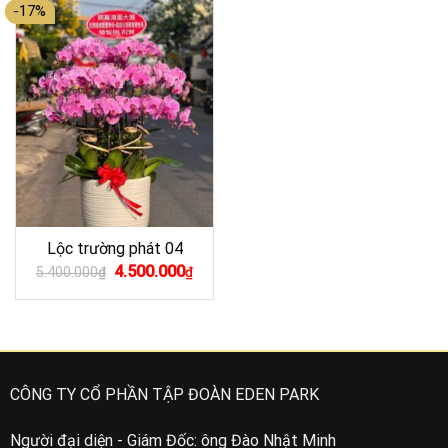
567.000₫.
749.00
-17%
Lộc trường phát 04
Giá
Giá
4.500.000
5.400.000
₫
₫
gốc
hiện
là:
tại
5.400.000₫.
là:
4.500.000₫.
CÔNG TY CỔ PHẦN TẬP ĐOÀN EDEN PARK
Người đại diện - Giám Đốc: ông Đào Nhật Minh