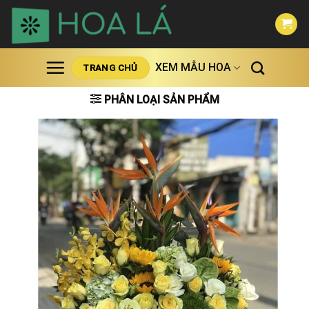
Skip
to
content
XEM MẪU HOA
TRANG CHỦ
PHÂN LOẠI SẢN PHẨM