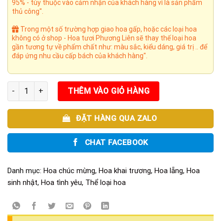
95% - tùy thuộc vào cảm nhận của khách hàng vì là sản phẩm
thủ công".
Trong một số trường hợp giao hoa gấp, hoặc các loại hoa
không có ở shop - Hoa tươi Phương Liên sẽ thay thế loại hoa
gần tương tự về phẩm chất như: màu sắc, kiểu dáng, giá trị .. để
đáp ứng nhu cầu cấp bách của khách hàng".
Bay cao lên số lượng
THÊM VÀO GIỎ HÀNG
ĐẶT HÀNG QUA ZALO
CHAT FACEBOOK
Danh mục:
Hoa chúc mừng
,
Hoa khai trương
,
Hoa lẵng
,
Hoa
sinh nhật
,
Hoa tình yêu
,
Thể loại hoa