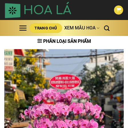
Skip
to
content
XEM MẪU HOA
TRANG CHỦ
PHÂN LOẠI SẢN PHẨM