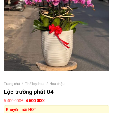
Trang chủ
/
Thể loại hoa
/
Hoa chậu
Lộc trường phát 04
Giá
Giá
₫
₫
5.400.000
4.500.000
gốc
hiện
là:
tại
Khuyến mãi HOT:
5.400.000₫.
là: