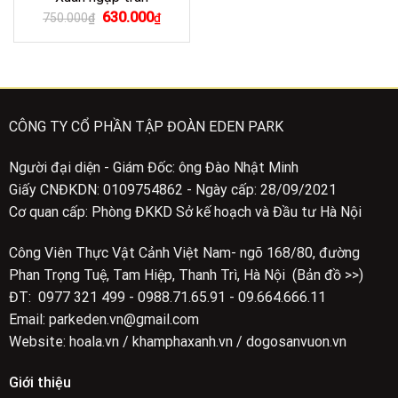
Giá
Giá
630.000
750.000
₫
₫
gốc
hiện
là:
tại
750.000₫.
là:
630.000₫.
CÔNG TY CỔ PHẦN TẬP ĐOÀN EDEN PARK
Người đại diện - Giám Đốc: ông Đào Nhật Minh
Giấy CNĐKDN: 0109754862 - Ngày cấp: 28/09/2021
Cơ quan cấp: Phòng ĐKKD Sở kế hoạch và Đầu tư Hà Nội
Công Viên Thực Vật Cảnh Việt Nam- ngõ 168/80, đường
Phan Trọng Tuệ, Tam Hiệp, Thanh Trì, Hà Nội (Bản đồ >>)
ĐT: 0977 321 499 - 0988.71.65.91 - 09.664.666.11
Email: parkeden.vn@gmail.com
Website: hoala.vn / khamphaxanh.vn / dogosanvuon.vn
Giới thiệu