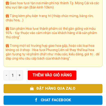
4.500.000₫.
Giao hoa tươi tận nơi miễn phí nội thành Tp. Móng Cái và các
khu vực lân cận (Bán kính 10km)
Tặng kèm phụ kiện trang trí (thiệp chúc mừng, băng rôn,
chậu hoa,...)
Sản phẩm Hoa tươi thành phẩm có thể gần giống với mẫu
95% - tùy thuộc vào cảm nhận của khách hàng vì là sản phẩm
thủ công".
Trong một số trường hợp giao hoa gấp, hoặc các loại hoa
không có ở shop - Hoa tươi Phương Liên sẽ thay thế loại hoa
gần tương tự về phẩm chất như: màu sắc, kiểu dáng, giá trị .. để
đáp ứng nhu cầu cấp bách của khách hàng".
Lộc trường phát 04 số lượng
THÊM VÀO GIỎ HÀNG
ĐẶT HÀNG QUA ZALO
CHAT FACEBOOK