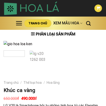
Skip
to
content
XEM MẪU HOA
TRANG CHỦ
PHÂN LOẠI SẢN PHẨM
Trang chủ
/
Thể loại hoa
/
Hoa lẵng
Khúc ca vàng
Giá
Giá
₫
₫
650.000
490.000
gốc
hiện
là:
tại
LG V20 là Smartphone hội tụ những tinh hoa từ các Flagship