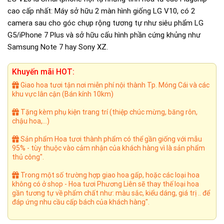
650.000₫.
là:
cao cấp nhất: Máy sở hữu 2 màn hình giống LG V10, có 2
490.000₫.
camera sau cho góc chụp rộng tương tự như siêu phẩm LG
G5/iPhone 7 Plus và sở hữu cấu hình phần cứng khủng như
Samsung Note 7 hay Sony XZ.
Khuyến mãi HOT:
Giao hoa tươi tận nơi miễn phí nội thành Tp. Móng Cái và các
khu vực lân cận (Bán kính 10km)
Tặng kèm phụ kiện trang trí (thiệp chúc mừng, băng rôn,
chậu hoa,...)
Sản phẩm Hoa tươi thành phẩm có thể gần giống với mẫu
95% - tùy thuộc vào cảm nhận của khách hàng vì là sản phẩm
thủ công".
Trong một số trường hợp giao hoa gấp, hoặc các loại hoa
không có ở shop - Hoa tươi Phương Liên sẽ thay thế loại hoa
gần tương tự về phẩm chất như: màu sắc, kiểu dáng, giá trị .. để
đáp ứng nhu cầu cấp bách của khách hàng".