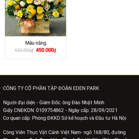
Màu nắng
Giá
Giá
450.000
650.000
₫
₫
gốc
hiện
là:
tại
650.000₫.
là:
450.000₫.
CÔNG TY CỔ PHẦN TẬP ĐOÀN EDEN PARK
Người đại diện - Giám Đốc: ông Đào Nhật Minh
Giấy CNĐKDN: 0109754862 - Ngày cấp: 28/09/2021
Cơ quan cấp: Phòng ĐKKD Sở kế hoạch và Đầu tư Hà Nội
Công Viên Thực Vật Cảnh Việt Nam- ngõ 168/80, đường