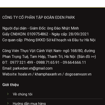
649.000₫.
CÔNG TY CỔ PHẦN TẬP ĐOÀN EDEN PARK
Người đại diện - Giám Đốc: ông Đào Nhật Minh
Giấy CNĐKDN: 0109754862 - Ngày cấp: 28/09/2021
Cơ quan cấp: Phòng ĐKKD Sở kế hoạch và Đầu tư Hà Nội
Công Viên Thực Vật Cảnh Việt Nam- ngõ 168/80, đường
Phan Trọng Tuệ, Tam Hiệp, Thanh Trì, Hà Nội (Bản đồ >>)
ĐT: 0977 321 499 - 0988.71.65.91 - 09.664.666.11
Email: parkeden.vn@gmail.com
Website: hoala.vn / khamphaxanh.vn / dogosanvuon.vn
Giới thiệu
Về chúng tôi
Hướng dẫn mua hàng