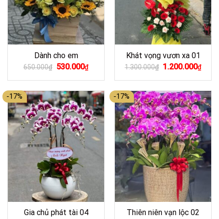
Dành cho em
Khát vọng vươn xa 01
Giá
Giá
Giá
Giá
530.000
1.200.000
650.000
₫
₫
1.300.000
₫
₫
gốc
hiện
gốc
hiện
là:
tại
là:
tại
650.000₫.
là:
1.300.000₫.
là:
530.000₫.
1.200
-17%
-17%
Gia chủ phát tài 04
Thiên niên vạn lộc 02