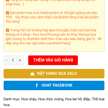
chậu hoa,...)
Sản phẩm Hoa tươi thành phẩm có thể gần giống với mẫu
95% - tùy thuộc vào cảm nhận của khách hàng vì là sản phẩm
thủ công".
Trong một số trường hợp giao hoa gấp, hoặc các loại hoa
không có ở shop - Hoa tươi Phương Liên sẽ thay thế loại hoa
gần tương tự về phẩm chất như: màu sắc, kiểu dáng, giá trị .. để
đáp ứng nhu cầu cấp bách của khách hàng".
Gia chủ phát tài 03 số lượng
THÊM VÀO GIỎ HÀNG
ĐẶT HÀNG QUA ZALO
CHAT FACEBOOK
Danh mục:
Hoa chậu
,
Hoa chúc mừng
,
Hoa lan hồ điệp
,
Thể loại
hoa