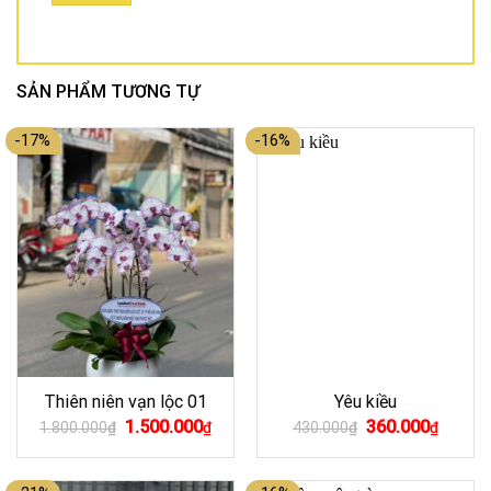
SẢN PHẨM TƯƠNG TỰ
-17%
-16%
Thiên niên vạn lộc 01
Yêu kiều
Giá
Giá
Giá
Giá
1.500.000
360.000
1.800.000
₫
₫
430.000
₫
₫
gốc
hiện
gốc
hiện
là:
tại
là:
tại
1.800.000₫.
là:
430.000₫.
là: