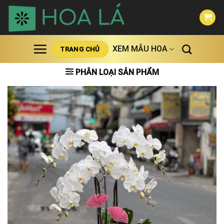
Skip
to
content
XEM MẪU HOA
TRANG CHỦ
PHÂN LOẠI SẢN PHẨM