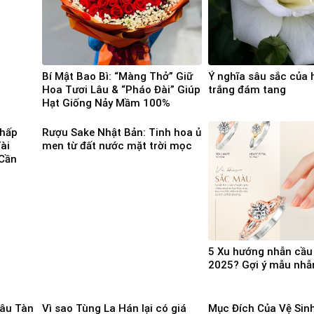
Bí Mật Bao Bì: “Màng Thở” Giữ
Ý nghĩa sâu sắc của
Hoa Tươi Lâu & “Pháo Đài” Giúp
trắng đám tang
Hạt Giống Nảy Mầm 100%
Chấp
Rượu Sake Nhật Bản: Tinh hoa ủ
ài
men từ đất nước mặt trời mọc
Cần
5 Xu hướng nhẫn cầ
2025? Gợi ý mẫu nhẫ
Lâu Tàn
Vì sao Tùng La Hán lại có giá
Mục Đích Của Vệ Sin