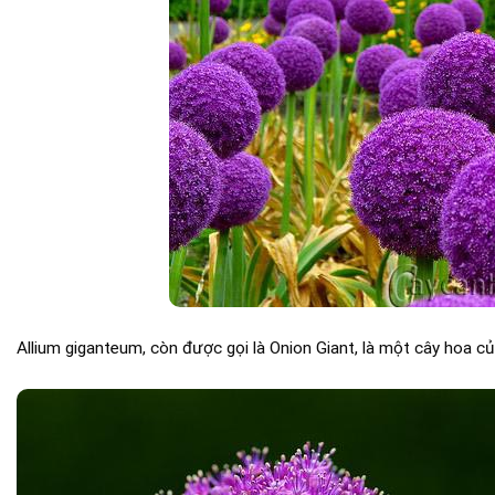
Allium giganteum, còn được gọi là Onion Giant, là một cây hoa c