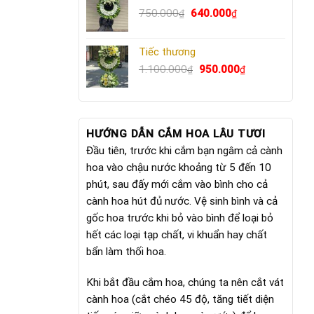
Giá
640.000₫.
Giá
750.000
640.000
₫
₫
gốc
hiện
là:
tại
Tiếc thương
750.000₫.
là:
Giá
640.000₫.
Giá
1.100.000
950.000
₫
₫
gốc
hiện
là:
tại
1.100.000₫.
là:
950.000₫.
HƯỚNG DẪN CẮM HOA LÂU TƯƠI
Đầu tiên, trước khi cắm bạn ngâm cả cành
hoa vào chậu nước khoảng từ 5 đến 10
phút, sau đấy mới cắm vào bình cho cả
cành hoa hút đủ nước. Vệ sinh bình và cả
gốc hoa trước khi bỏ vào bình để loại bỏ
hết các loại tạp chất, vi khuẩn hay chất
bẩn làm thối hoa.
Khi bắt đầu cắm hoa, chúng ta nên cắt vát
cành hoa (cắt chéo 45 độ, tăng tiết diện