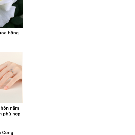
 hoa hồng
u hôn năm
n phù hợp
h Công