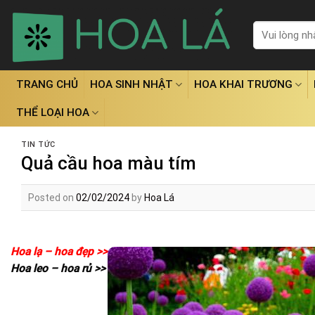
Skip
to
Tìm
kiếm:
content
TRANG CHỦ
HOA SINH NHẬT
HOA KHAI TRƯƠNG
THỂ LOẠI HOA
TIN TỨC
Quả cầu hoa màu tím
Posted on
02/02/2024
by
Hoa Lá
Hoa lạ – hoa đẹp >>
Hoa leo – hoa rủ >>