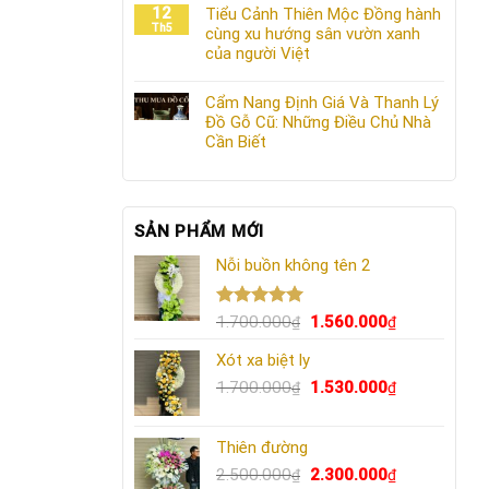
12
Tiểu Cảnh Thiên Mộc Đồng hành
Th5
cùng xu hướng sân vườn xanh
của người Việt
Cẩm Nang Định Giá Và Thanh Lý
Đồ Gỗ Cũ: Những Điều Chủ Nhà
Cần Biết
SẢN PHẨM MỚI
Nỗi buồn không tên 2
Được xếp
Giá
Giá
1.700.000
1.560.000
₫
₫
hạng
5.00
gốc
hiện
5 sao
Xót xa biệt ly
là:
tại
1.700.000₫.
Giá
là:
Giá
1.700.000
1.530.000
₫
₫
gốc
1.560.000₫.
hiện
là:
tại
Thiên đường
1.700.000₫.
là:
Giá
1.530.000₫.
Giá
2.500.000
2.300.000
₫
₫