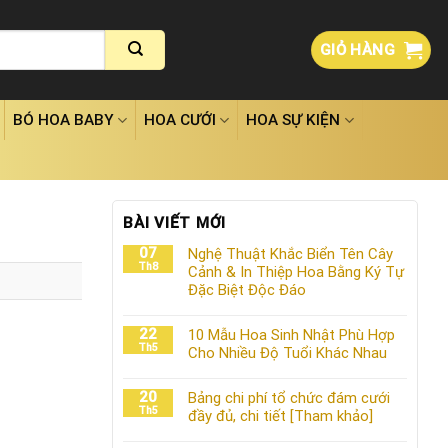
GIỎ HÀNG
BÓ HOA BABY
HOA CƯỚI
HOA SỰ KIỆN
BÀI VIẾT MỚI
07
Nghệ Thuật Khắc Biển Tên Cây
Th8
Cảnh & In Thiệp Hoa Bằng Ký Tự
Đặc Biệt Độc Đáo
22
10 Mẫu Hoa Sinh Nhật Phù Hợp
Th5
Cho Nhiều Độ Tuổi Khác Nhau
20
Bảng chi phí tổ chức đám cưới
Th5
đầy đủ, chi tiết [Tham khảo]