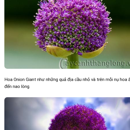
Hoa Onion Giant như những quả địa cầu nhỏ và trên mỗi nụ hoa ấy
đến nao lòng.