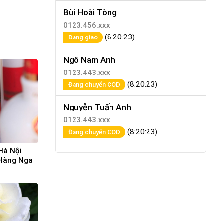
Bùi Hoài Tòng
0123.456.xxx
(8:20:23)
Đang giao
Ngô Nam Anh
0123.443.xxx
(8:20:23)
Đang chuyển COD
Nguyễn Tuấn Anh
0123.443.xxx
(8:20:23)
Đang chuyển COD
Hà Nội
 Hàng Nga