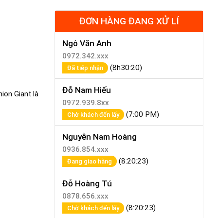
ĐƠN HÀNG ĐANG XỬ LÍ
Ngô Văn Anh
0972.342.xxx
(8h30:20)
Đã tiếp nhận
Đỗ Nam Hiếu
ion Giant là
0972.939.8xx
(7:00 PM)
Chờ khách đến lấy
Nguyễn Nam Hoàng
0936.854.xxx
(8:20:23)
Đang giao hàng
Đỗ Hoàng Tú
0878.656.xxx
(8:20:23)
Chờ khách đến lấy