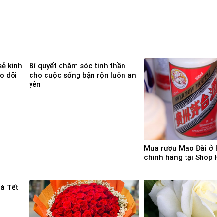
ẻ kinh
Bí quyết chăm sóc tinh thần
o dõi
cho cuộc sống bận rộn luôn an
yên
Mua rượu Mao Đài ở 
chính hãng tại Shop
uà Tết