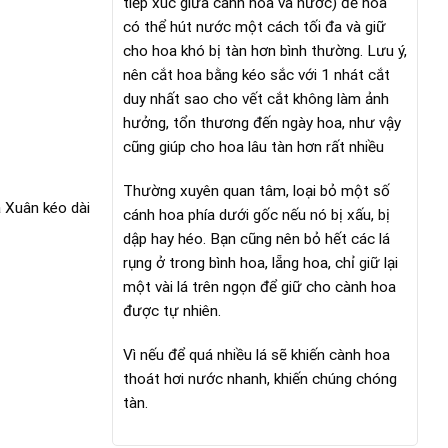
tiếp xúc giữa cành hoa và nước) để hoa
có thể hút nước một cách tối đa và giữ
cho hoa khó bị tàn hơn bình thường. Lưu ý,
nên cắt hoa bằng kéo sắc với 1 nhát cắt
duy nhất sao cho vết cắt không làm ảnh
hưởng, tổn thương đến ngày hoa, như vậy
cũng giúp cho hoa lâu tàn hơn rất nhiều
Thường xuyên quan tâm, loại bỏ một số
 Xuân kéo dài
cánh hoa phía dưới gốc nếu nó bị xấu, bị
dập hay héo. Bạn cũng nên bỏ hết các lá
rụng ở trong bình hoa, lẵng hoa, chỉ giữ lại
một vài lá trên ngọn để giữ cho cành hoa
được tự nhiên.
Vì nếu để quá nhiều lá sẽ khiến cành hoa
thoát hơi nước nhanh, khiến chúng chóng
tàn.