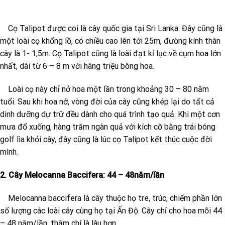
Cọ Talipot được coi là cây quốc gia tại Sri Lanka. Đây cũng là
một loài cọ khổng lồ, có chiều cao lên tới 25m, đường kính thân
cây là 1- 1,5m. Cọ Talipot cũng là loài đạt kỉ lục về cụm hoa lớn
nhất, dài từ 6 – 8 m với hàng triệu bông hoa.
Loài cọ này chỉ nở hoa một lần trong khoảng 30 – 80 năm
tuổi. Sau khi hoa nở, vòng đời của cây cũng khép lại do tất cả
dinh dưỡng dự trữ đều dành cho quá trình tạo quả. Khi một cơn
mưa đổ xuống, hàng trăm ngàn quả với kích cỡ bằng trái bóng
golf lìa khỏi cây, đây cũng là lúc cọ Talipot kết thúc cuộc đời
mình.
2. Cây Melocanna Baccifera: 44 – 48năm/lần
Melocanna baccifera là cây thuộc họ tre, trúc, chiếm phần lớn
số lượng các loài cây cùng họ tại Ấn Độ. Cây chỉ cho hoa mỗi 44
– 48 năm/lần, thậm chí là lâu hơn.