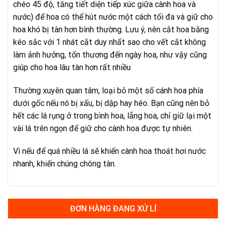
chéo 45 độ, tăng tiết diện tiếp xúc giữa cành hoa và
nước) để hoa có thể hút nước một cách tối đa và giữ cho
hoa khó bị tàn hơn bình thường. Lưu ý, nên cắt hoa bằng
kéo sắc với 1 nhát cắt duy nhất sao cho vết cắt không
làm ảnh hưởng, tổn thương đến ngày hoa, như vậy cũng
giúp cho hoa lâu tàn hơn rất nhiều
Thường xuyên quan tâm, loại bỏ một số cánh hoa phía
dưới gốc nếu nó bị xấu, bị dập hay héo. Bạn cũng nên bỏ
hết các lá rụng ở trong bình hoa, lẵng hoa, chỉ giữ lại một
vài lá trên ngọn để giữ cho cành hoa được tự nhiên.
Vì nếu để quá nhiều lá sẽ khiến cành hoa thoát hơi nước
nhanh, khiến chúng chóng tàn.
ĐƠN HÀNG ĐANG XỬ LÍ