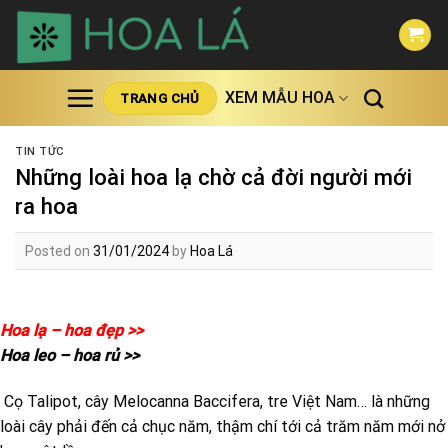
Skip
to
content
XEM MẪU HOA
TRANG CHỦ
TIN TỨC
Những loài hoa lạ chờ cả đời người mới
ra hoa
Posted on
31/01/2024
by
Hoa Lá
Hoa lạ – hoa đẹp >>
Hoa leo – hoa rủ >>
Cọ Talipot, cây Melocanna Baccifera, tre Việt Nam… là những
loài cây phải đến cả chục năm, thậm chí tới cả trăm năm mới nở