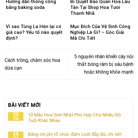
Hướng dẫn thông cống
Bí Quyết Bảo Quản Hoa Lâu
bằng baking soda
Tàn Tại Shop Hoa Tươi
Thanh Nhã
Vì sao Tùng La Hán lại có
Mục Đích Của Vệ Sinh Công
giá cao? Yếu tố nào quyết
Nghiệp Là Gì? – Góc Giải
định?
Mã Chi Tiết
5 nguyên nhân khiến cây nội
Cách trồng, chăm sóc hoa
thất bóng râm bị sâu bệnh
dừa cạn
hoặc không khỏe mạnh
BÀI VIẾT MỚI
22
10 Mẫu Hoa Sinh Nhật Phù Hợp Cho Nhiều Độ
Th5
Tuổi Khác Nhau
20
Bảng chi phí tổ chức đám cưới đầy đủ, chi tiết