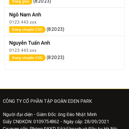
(8:20:23)
Đang giao
Ngô Nam Anh
0123.443.xxx
(8:20:23)
Đang chuyển COD
Nguyễn Tuấn Anh
0123.443.xxx
(8:20:23)
Đang chuyển COD
CÔNG TY CỔ PHẦN TẬP ĐOÀN EDEN PARK
Người đại diện - Giám Đốc: ông Đào Nhật Minh
Giấy CNĐKDN: 0109754862 - Ngày cấp: 28/09/2021
Cơ quan cấp: Phòng ĐKKD Sở kế hoạch và Đầu tư Hà Nội