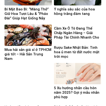
Bí Mật Bao Bì: “Màng Thở”
Ý nghĩa sâu sắc của hoa
Giữ Hoa Tươi Lâu & “Pháo
hồng trắng đám tang
Đài” Giúp Hạt Giống Nảy
Mầm 100%
Cầm Xe Ô Tô Đang Thế
Chấp Ngân Hàng – Giải
Pháp Tài Chính Nhanh Cho
Người Cần Vốn Gấp
Rượu Sake Nhật Bản: Tinh
Mua hải sản giá sỉ ở TPHCM
hoa ủ men từ đất nước mặt
giá tốt – Hải Sản Trung
trời mọc
Nam
5 Xu hướng nhẫn cầu hôn
năm 2025? Gợi ý mẫu nhẫn
phù hợp