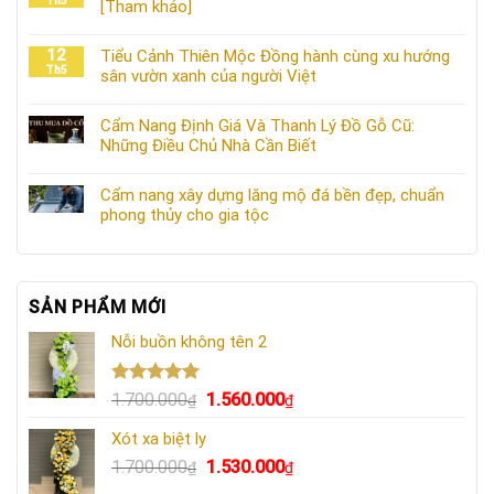
Th5
[Tham khảo]
12
Tiểu Cảnh Thiên Mộc Đồng hành cùng xu hướng
Th5
sân vườn xanh của người Việt
Cẩm Nang Định Giá Và Thanh Lý Đồ Gỗ Cũ:
Những Điều Chủ Nhà Cần Biết
Cẩm nang xây dựng lăng mộ đá bền đẹp, chuẩn
phong thủy cho gia tộc
SẢN PHẨM MỚI
Nỗi buồn không tên 2
Được xếp
Giá
Giá
1.700.000
1.560.000
₫
₫
hạng
5.00
gốc
hiện
5 sao
Xót xa biệt ly
là:
tại
Giá
Giá
1.700.000
1.530.000
1.700.000₫.
là:
₫
₫
gốc
hiện
1.560.000₫.