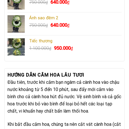
Giá
Giá
750.000
640.000
₫
₫
670.000₫.
gốc
hiện
là:
tại
Ánh sao đêm 2
750.000₫.
là:
Giá
Giá
750.000
640.000
₫
₫
640.000₫.
gốc
hiện
là:
tại
Tiếc thương
750.000₫.
là:
Giá
Giá
1.100.000
950.000
₫
₫
640.000₫.
gốc
hiện
là:
tại
1.100.000₫.
là:
950.000₫.
HƯỚNG DẪN CẮM HOA LÂU TƯƠI
Đầu tiên, trước khi cắm bạn ngâm cả cành hoa vào chậu
nước khoảng từ 5 đến 10 phút, sau đấy mới cắm vào
bình cho cả cành hoa hút đủ nước. Vệ sinh bình và cả gốc
hoa trước khi bỏ vào bình để loại bỏ hết các loại tạp
chất, vi khuẩn hay chất bẩn làm thối hoa.
Khi bắt đầu cắm hoa, chúng ta nên cắt vát cành hoa (cắt