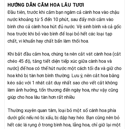
950.000₫.
HƯỚNG DẪN CẮM HOA LÂU TƯƠI
Đầu tiên, trước khi cắm bạn ngâm cả cành hoa vào chậu
nước khoảng từ 5 đến 10 phút, sau đấy mới cắm vào
bình cho cả cành hoa hút đủ nước. Vệ sinh bình và cả gốc
hoa trước khi bỏ vào bình để loại bỏ hết các loại tạp
chất, vi khuẩn hay chất bẩn làm thối hoa.
Khi bắt đầu cắm hoa, chúng ta nên cắt vát cành hoa (cắt
chéo 45 độ, tăng tiết diện tiếp xúc giữa cành hoa và
nước) để hoa có thể hút nước một cách tối đa và giữ cho
hoa khó bị tàn hơn bình thường. Lưu ý, nên cắt hoa bằng
kéo sắc với 1 nhát cắt duy nhất sao cho vết cắt không
làm ảnh hưởng, tổn thương đến ngày hoa, như vậy cũng
giúp cho hoa lâu tàn hơn rất nhiều
Thường xuyên quan tâm, loại bỏ một số cánh hoa phía
dưới gốc nếu nó bị xấu, bị dập hay héo. Bạn cũng nên bỏ
hết các lá rụng ở trong bình hoa, lẵng hoa, chỉ giữ lại một