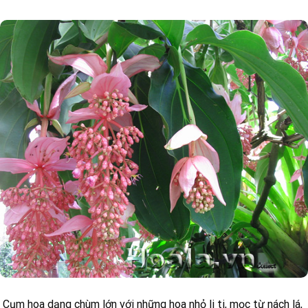
Cụm hoa dạng chùm lớn với những hoa nhỏ li ti, mọc từ nách lá,