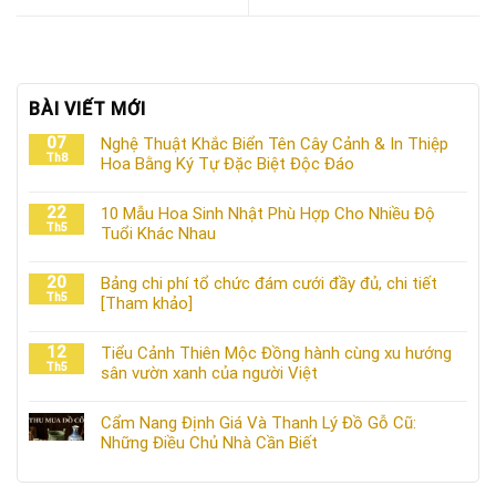
BÀI VIẾT MỚI
07
Nghệ Thuật Khắc Biển Tên Cây Cảnh & In Thiệp
Th8
Hoa Bằng Ký Tự Đặc Biệt Độc Đáo
22
10 Mẫu Hoa Sinh Nhật Phù Hợp Cho Nhiều Độ
Th5
Tuổi Khác Nhau
20
Bảng chi phí tổ chức đám cưới đầy đủ, chi tiết
Th5
[Tham khảo]
12
Tiểu Cảnh Thiên Mộc Đồng hành cùng xu hướng
Th5
sân vườn xanh của người Việt
Cẩm Nang Định Giá Và Thanh Lý Đồ Gỗ Cũ:
Những Điều Chủ Nhà Cần Biết