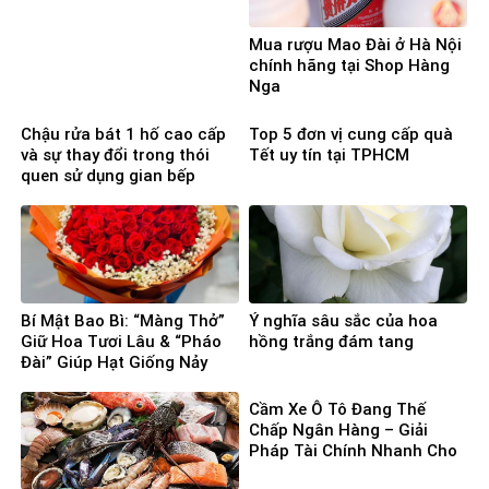
Mua rượu Mao Đài ở Hà Nội
chính hãng tại Shop Hàng
Nga
Chậu rửa bát 1 hố cao cấp
Top 5 đơn vị cung cấp quà
và sự thay đổi trong thói
Tết uy tín tại TPHCM
quen sử dụng gian bếp
Bí Mật Bao Bì: “Màng Thở”
Ý nghĩa sâu sắc của hoa
Giữ Hoa Tươi Lâu & “Pháo
hồng trắng đám tang
Đài” Giúp Hạt Giống Nảy
Mầm 100%
Cầm Xe Ô Tô Đang Thế
Chấp Ngân Hàng – Giải
Pháp Tài Chính Nhanh Cho
Người Cần Vốn Gấp