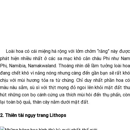
Loài hoa có cái miệng há rộng với lởm chởm “răng” này được
phát hiện nhiều nhất ở các sa mạc khô cằn châu Phi như Nam
Phi, Namibia, Namakwaland. Thoáng nhìn dễ lầm tưởng loài hoa
đang chết khô vì nắng nóng nhưng càng đến gần bạn sẽ rất khó
chịu với mùi hương tỏa ra từ chúng. Chỉ duy nhất phần hoa có
màu nâu sẫm, sù sì với thịt mọng đỏ ngoi lên khỏi mặt đất thu
hút những con bọ cánh cứng ưa thích mùi hôi đến thụ phấn, còn
lại toàn bộ quả, thân cây nằm dưới mặt đất.
2. Thiên tài ngụy trang Lithops