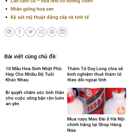
Lan cẩm cù – hoa nhỏ có hương thơm
Nhân giống hoa sen
Kệ sắt mỹ thuật đẳng cấp và tinh tế
Bài viết cùng chủ đề:
10 Mẫu Hoa Sinh Nhật Phù
Thám Tử Duy Long chia sẻ
Hợp Cho Nhiều Độ Tuổi
kinh nghiệm thuê thám tử
Khác Nhau
theo dõi ngoại tình
Bí quyết chăm sóc tinh thần
cho cuộc sống bận rộn luôn
an yên
Mua rượu Mao Đài ở Hà Nội
chính hãng tại Shop Hàng
Nga