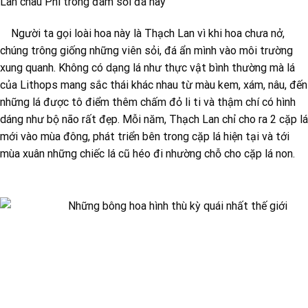
Lan châu Phi trong đám sỏi đá này
Người ta gọi loài hoa này là Thạch Lan vì khi hoa chưa nở,
chúng trông giống những viên sỏi, đá ẩn mình vào môi trường
xung quanh. Không có dạng lá như thực vật bình thường mà lá
của Lithops mang sắc thái khác nhau từ màu kem, xám, nâu, đến
những lá được tô điểm thêm chấm đỏ li ti và thậm chí có hình
dáng như bộ não rất đẹp. Mỗi năm, Thạch Lan chỉ cho ra 2 cặp lá
mới vào mùa đông, phát triển bên trong cặp lá hiện tại và tới
mùa xuân những chiếc lá cũ héo đi nhường chỗ cho cặp lá non.