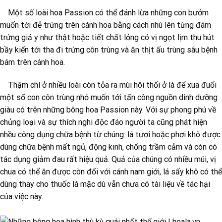
Một số loài hoa Passion có thể đánh lừa những con bướm
muốn tới đẻ trứng trên cánh hoa bằng cách nhú lên từng đám
trứng giả y như thật hoặc tiết chất lỏng có vị ngọt lịm thu hút
bầy kiến tới tha đi trứng côn trùng và ăn thịt ấu trùng sâu bệnh
bám trên cánh hoa.
Thậm chí ở nhiều loài còn tỏa ra mùi hôi thối ở lá để xua đuổi
một số con côn trùng nhỏ muốn tới tấn công nguồn dinh dưỡng
giàu có trên những bông hoa Passion này. Với sự phong phú về
chủng loại và sự thích nghi độc đáo người ta cũng phát hiện
nhều công dụng chữa bệnh từ chúng: lá tươi hoặc phơi khô được
dùng chữa bệnh mất ngủ, động kinh, chống trầm cảm và còn có
tác dụng giảm đau rất hiệu quả. Quả của chúng có nhiều múi, vị
chua có thể ăn được còn đối với cánh nam giới, lá sấy khô có thể
dùng thay cho thuốc lá mặc dù vẫn chưa có tài liệu về tác hại
của việc này.