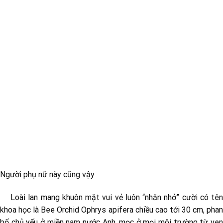
Người phụ nữ này cũng vậy
Loài lan mang khuôn mặt vui vẻ luôn “nhăn nhở” cười có tên
khoa học là Bee Orchid Ophrys apifera chiều cao tới 30 cm, phan
bố chủ yếu ở miền nam nước Anh, mọc ở mọi môi trường từ ven