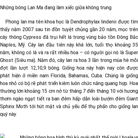
Những bông Lan Ma đang làm xiếc giữa không trung
Phong lan ma tên khoa học là Dendrophylax lindenii được tìm
thấy năm 2007 sau tin đồn tuyệt chủng gần 20 năm, mọc trên
cây thông Cypress đã trụi hết lá trong vùng bảo tồn Đông Bắc
Naples, Mỹ. Cây lan đầu tiên này khá lớn, tuổi thọ khoảng 35
năm, không có lá và ra rất nhiều hoa – có người gọi nó là Super
Ghost (Siêu ma). Năm đó, cây lan ra hoa 3 lần trong mùa hè mỗi
đợt lần lượt 12,10,9 bông. Giống hoa này hiện nay còn được
phát hiện ở miền nam Florida, Bahamas, Cuba. Chúng là giống
hoa nhỏ có bộ rẽ phát triển kiêm luôn chức năng quang hợp. Hoa
thường lớn khoảng 15 cm nở từ tháng 7 đến tháng 10 với hương
thơm ngào ngạt tiết ra ban đêm hấp dẫn loài bướm đêm Giant
Sphinx Moth tới hút mật và chủ yếu để thụ phấn cho giống lan
quý này.