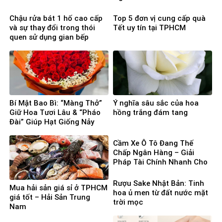
Chậu rửa bát 1 hố cao cấp
Top 5 đơn vị cung cấp quà
và sự thay đổi trong thói
Tết uy tín tại TPHCM
quen sử dụng gian bếp
Bí Mật Bao Bì: “Màng Thở”
Ý nghĩa sâu sắc của hoa
Giữ Hoa Tươi Lâu & “Pháo
hồng trắng đám tang
Đài” Giúp Hạt Giống Nảy
Mầm 100%
Cầm Xe Ô Tô Đang Thế
Chấp Ngân Hàng – Giải
Pháp Tài Chính Nhanh Cho
Người Cần Vốn Gấp
Rượu Sake Nhật Bản: Tinh
Mua hải sản giá sỉ ở TPHCM
hoa ủ men từ đất nước mặt
giá tốt – Hải Sản Trung
trời mọc
Nam