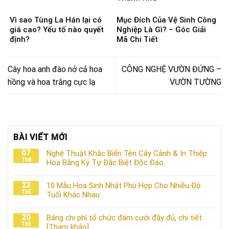
Vì sao Tùng La Hán lại có
Mục Đích Của Vệ Sinh Công
giá cao? Yếu tố nào quyết
Nghiệp Là Gì? – Góc Giải
định?
Mã Chi Tiết
Cây hoa anh đào nở cả hoa
CÔNG NGHỆ VƯỜN ĐỨNG –
hồng và hoa trắng cực lạ
VƯỜN TƯỜNG
BÀI VIẾT MỚI
07
Nghệ Thuật Khắc Biển Tên Cây Cảnh & In Thiệp
Th8
Hoa Bằng Ký Tự Đặc Biệt Độc Đáo
22
10 Mẫu Hoa Sinh Nhật Phù Hợp Cho Nhiều Độ
Th5
Tuổi Khác Nhau
20
Bảng chi phí tổ chức đám cưới đầy đủ, chi tiết
Th5
[Tham khảo]