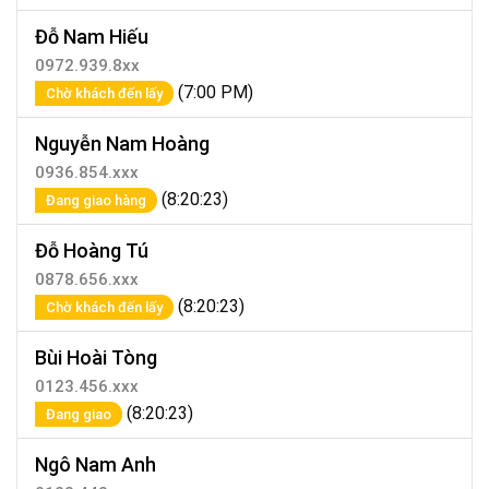
Đỗ Nam Hiếu
0972.939.8xx
(7:00 PM)
Chờ khách đến lấy
Nguyễn Nam Hoàng
0936.854.xxx
(8:20:23)
Đang giao hàng
Đỗ Hoàng Tú
0878.656.xxx
(8:20:23)
Chờ khách đến lấy
Bùi Hoài Tòng
0123.456.xxx
(8:20:23)
Đang giao
Ngô Nam Anh