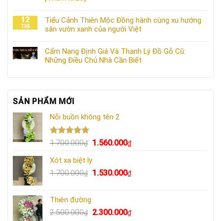
12
Tiểu Cảnh Thiên Mộc Đồng hành cùng xu hướng
Th5
sân vườn xanh của người Việt
Cẩm Nang Định Giá Và Thanh Lý Đồ Gỗ Cũ:
Những Điều Chủ Nhà Cần Biết
SẢN PHẨM MỚI
Nỗi buồn không tên 2
Được xếp
Giá
Giá
1.700.000
1.560.000
₫
₫
hạng
5.00
gốc
hiện
5 sao
Xót xa biệt ly
là:
tại
Giá
Giá
1.700.000
1.530.000
1.700.000₫.
là:
₫
₫
gốc
hiện
1.560.000₫.
là:
tại
Thiên đường
1.700.000₫.
là:
Giá
Giá
2.500.000
2.300.000
₫
₫
1.530.000₫.