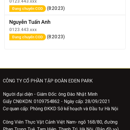
0123.443.xxx
(8:20:23)
Đang chuyển COD
Nguyễn Tuấn Anh
0123.443.xxx
(8:20:23)
Đang chuyển COD
CÔNG TY CỔ PHẦN TẬP ĐOÀN EDEN PARK
Người đại diện - Giám Đốc: ông Đào Nhật Minh
Giấy CNĐKDN: 0109754862 - Ngày cấp: 28/09/2021
Cơ quan cấp: Phòng ĐKKD Sở kế hoạch và Đầu tư Hà Nội
Công Viên Thực Vật Cảnh Việt Nam- ngõ 168/80, đường
Phan Trọng Tuệ, Tam Hiệp, Thanh Trì, Hà Nội (Bản đồ >>)