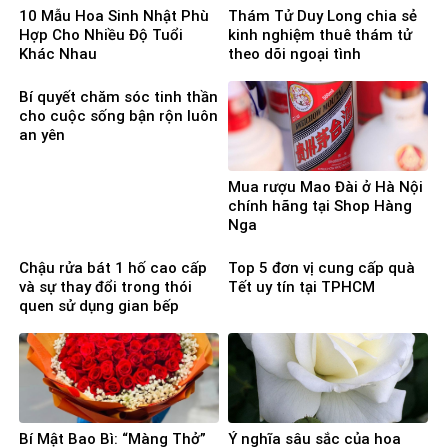
10 Mẫu Hoa Sinh Nhật Phù
Thám Tử Duy Long chia sẻ
Hợp Cho Nhiều Độ Tuổi
kinh nghiệm thuê thám tử
Khác Nhau
theo dõi ngoại tình
Bí quyết chăm sóc tinh thần
cho cuộc sống bận rộn luôn
an yên
Mua rượu Mao Đài ở Hà Nội
chính hãng tại Shop Hàng
Nga
Chậu rửa bát 1 hố cao cấp
Top 5 đơn vị cung cấp quà
và sự thay đổi trong thói
Tết uy tín tại TPHCM
quen sử dụng gian bếp
Bí Mật Bao Bì: “Màng Thở”
Ý nghĩa sâu sắc của hoa