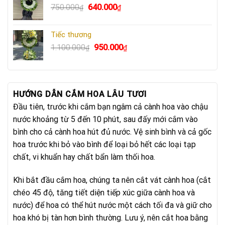
Giá
Giá
750.000
640.000
₫
₫
640.000₫.
gốc
hiện
là:
tại
Tiếc thương
750.000₫.
là:
Giá
Giá
1.100.000
950.000
₫
₫
640.000₫.
gốc
hiện
là:
tại
1.100.000₫.
là:
950.000₫.
HƯỚNG DẪN CẮM HOA LÂU TƯƠI
Đầu tiên, trước khi cắm bạn ngâm cả cành hoa vào chậu
nước khoảng từ 5 đến 10 phút, sau đấy mới cắm vào
bình cho cả cành hoa hút đủ nước. Vệ sinh bình và cả gốc
hoa trước khi bỏ vào bình để loại bỏ hết các loại tạp
chất, vi khuẩn hay chất bẩn làm thối hoa.
Khi bắt đầu cắm hoa, chúng ta nên cắt vát cành hoa (cắt
chéo 45 độ, tăng tiết diện tiếp xúc giữa cành hoa và
nước) để hoa có thể hút nước một cách tối đa và giữ cho
hoa khó bị tàn hơn bình thường. Lưu ý, nên cắt hoa bằng