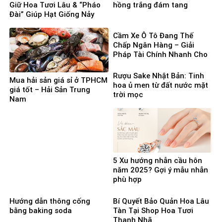
Giữ Hoa Tươi Lâu & “Pháo
hồng trắng đám tang
Đài” Giúp Hạt Giống Nảy
Mầm 100%
Cầm Xe Ô Tô Đang Thế
Chấp Ngân Hàng – Giải
Pháp Tài Chính Nhanh Cho
Người Cần Vốn Gấp
Rượu Sake Nhật Bản: Tinh
Mua hải sản giá sỉ ở TPHCM
hoa ủ men từ đất nước mặt
giá tốt – Hải Sản Trung
trời mọc
Nam
5 Xu hướng nhẫn cầu hôn
năm 2025? Gợi ý mẫu nhẫn
phù hợp
Hướng dẫn thông cống
Bí Quyết Bảo Quản Hoa Lâu
bằng baking soda
Tàn Tại Shop Hoa Tươi
Thanh Nhã