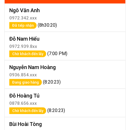
Ngô Văn Anh
0972.342.xxx
(8h30:20)
Đã tiếp nhận
Đỗ Nam Hiếu
0972.939.8xx
(7:00 PM)
Chờ khách đến lấy
Nguyễn Nam Hoàng
0936.854.xxx
(8:20:23)
Đang giao hàng
Đỗ Hoàng Tú
0878.656.xxx
(8:20:23)
Chờ khách đến lấy
Bùi Hoài Tòng