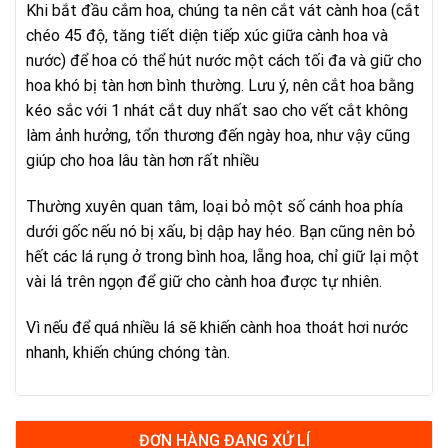
Khi bắt đầu cắm hoa, chúng ta nên cắt vát cành hoa (cắt
chéo 45 độ, tăng tiết diện tiếp xúc giữa cành hoa và
nước) để hoa có thể hút nước một cách tối đa và giữ cho
hoa khó bị tàn hơn bình thường. Lưu ý, nên cắt hoa bằng
kéo sắc với 1 nhát cắt duy nhất sao cho vết cắt không
làm ảnh hưởng, tổn thương đến ngày hoa, như vậy cũng
giúp cho hoa lâu tàn hơn rất nhiều
Thường xuyên quan tâm, loại bỏ một số cánh hoa phía
dưới gốc nếu nó bị xấu, bị dập hay héo. Bạn cũng nên bỏ
hết các lá rụng ở trong bình hoa, lẵng hoa, chỉ giữ lại một
vài lá trên ngọn để giữ cho cành hoa được tự nhiên.
Vì nếu để quá nhiều lá sẽ khiến cành hoa thoát hơi nước
nhanh, khiến chúng chóng tàn.
ĐƠN HÀNG ĐANG XỬ LÍ