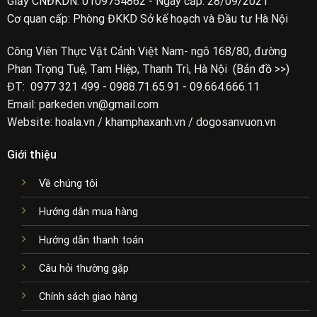
Giấy CNĐKDN: 0109754862 - Ngày cấp: 28/09/2021
Cơ quan cấp: Phòng ĐKKD Sở kế hoạch và Đầu tư Hà Nội
Công Viên Thực Vật Cảnh Việt Nam- ngõ 168/80, đường
Phan Trọng Tuệ, Tam Hiệp, Thanh Trì, Hà Nội (Bản đồ >>)
ĐT: 0977 321 499 - 0988.71.65.91 - 09.664.666.11
Email: parkeden.vn@gmail.com
Website: hoala.vn / khamphaxanh.vn / dogosanvuon.vn
Giới thiệu
Về chúng tôi
Hướng dẫn mua hàng
Hướng dẫn thanh toán
Câu hỏi thường gặp
Chính sách giao hàng