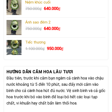
Niệm khúc cuối
730.000₫.
là:
Giá
Giá
750.000
640.000
₫
₫
670.000₫.
gốc
hiện
là:
tại
Ánh sao đêm 2
750.000₫.
là:
Giá
Giá
750.000
640.000
₫
₫
640.000₫.
gốc
hiện
là:
tại
Tiếc thương
750.000₫.
là:
Giá
Giá
1.100.000
950.000
₫
₫
640.000₫.
gốc
hiện
là:
tại
1.100.000₫.
là:
950.000₫.
HƯỚNG DẪN CẮM HOA LÂU TƯƠI
Đầu tiên, trước khi cắm bạn ngâm cả cành hoa vào chậu
nước khoảng từ 5 đến 10 phút, sau đấy mới cắm vào
bình cho cả cành hoa hút đủ nước. Vệ sinh bình và cả gốc
hoa trước khi bỏ vào bình để loại bỏ hết các loại tạp
chất, vi khuẩn hay chất bẩn làm thối hoa.