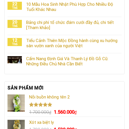
22
10 Mẫu Hoa Sinh Nhật Phù Hợp Cho Nhiều Độ
Th5
Tuổi Khác Nhau
20
Bảng chi phí tổ chức đám cưới đầy đủ, chi tiết
Th5
[Tham khảo]
12
Tiểu Cảnh Thiên Mộc Đồng hành cùng xu hướng
Th5
sân vườn xanh của người Việt
Cẩm Nang Định Giá Và Thanh Lý Đồ Gỗ Cũ:
Những Điều Chủ Nhà Cần Biết
SẢN PHẨM MỚI
Nỗi buồn không tên 2
Được xếp
Giá
Giá
1.700.000
1.560.000
₫
₫
hạng
5.00
gốc
hiện
5 sao
Xót xa biệt ly
là:
tại