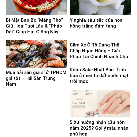
Bí Mật Bao Bì: “Màng Thở”
Ý nghĩa sâu sắc của hoa
Giữ Hoa Tươi Lâu & “Pháo
hồng trắng đám tang
Đài” Giúp Hạt Giống Nảy
Mầm 100%
Cầm Xe Ô Tô Đang Thế
Chấp Ngân Hàng – Giải
Pháp Tài Chính Nhanh Cho
Người Cần Vốn Gấp
Rượu Sake Nhật Bản: Tinh
Mua hải sản giá sỉ ở TPHCM
hoa ủ men từ đất nước mặt
giá tốt – Hải Sản Trung
trời mọc
Nam
5 Xu hướng nhẫn cầu hôn
năm 2025? Gợi ý mẫu nhẫn
phù hợp