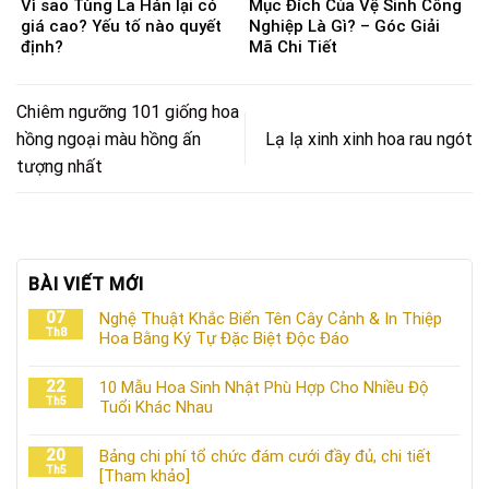
Vì sao Tùng La Hán lại có
Mục Đích Của Vệ Sinh Công
giá cao? Yếu tố nào quyết
Nghiệp Là Gì? – Góc Giải
định?
Mã Chi Tiết
Chiêm ngưỡng 101 giống hoa
hồng ngoại màu hồng ấn
Lạ lạ xinh xinh hoa rau ngót
tượng nhất
BÀI VIẾT MỚI
07
Nghệ Thuật Khắc Biển Tên Cây Cảnh & In Thiệp
Th8
Hoa Bằng Ký Tự Đặc Biệt Độc Đáo
22
10 Mẫu Hoa Sinh Nhật Phù Hợp Cho Nhiều Độ
Th5
Tuổi Khác Nhau
20
Bảng chi phí tổ chức đám cưới đầy đủ, chi tiết
Th5
[Tham khảo]