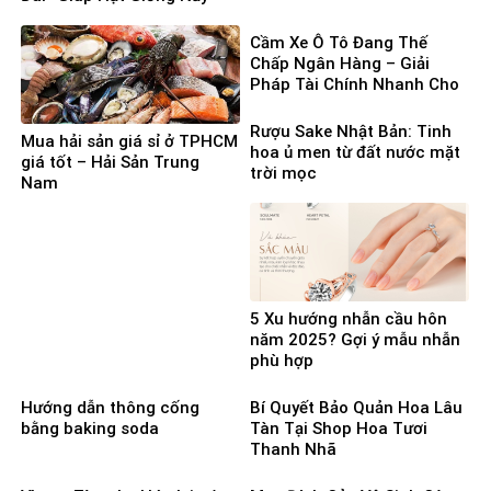
Mầm 100%
Cầm Xe Ô Tô Đang Thế
Chấp Ngân Hàng – Giải
Pháp Tài Chính Nhanh Cho
Người Cần Vốn Gấp
Rượu Sake Nhật Bản: Tinh
Mua hải sản giá sỉ ở TPHCM
hoa ủ men từ đất nước mặt
giá tốt – Hải Sản Trung
trời mọc
Nam
5 Xu hướng nhẫn cầu hôn
năm 2025? Gợi ý mẫu nhẫn
phù hợp
Hướng dẫn thông cống
Bí Quyết Bảo Quản Hoa Lâu
bằng baking soda
Tàn Tại Shop Hoa Tươi
Thanh Nhã