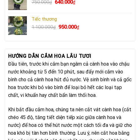
Giá
Giá
750.000
640.000
₫
₫
640.000₫.
gốc
hiện
là:
tại
Tiếc thương
750.000₫.
là:
Giá
Giá
1.100.000
950.000
₫
₫
640.000₫.
gốc
hiện
là:
tại
1.100.000₫.
là:
950.000₫.
HƯỚNG DẪN CẮM HOA LÂU TƯƠI
Đầu tiên, trước khi cắm bạn ngâm cả cành hoa vào chậu
nước khoảng từ 5 đến 10 phút, sau đấy mới cắm vào
bình cho cả cành hoa hút đủ nước. Vệ sinh bình và cả gốc
hoa trước khi bỏ vào bình để loại bỏ hết các loại tạp
chất, vi khuẩn hay chất bẩn làm thối hoa.
Khi bắt đầu cắm hoa, chúng ta nên cắt vát cành hoa (cắt
chéo 45 độ, tăng tiết diện tiếp xúc giữa cành hoa và
nước) để hoa có thể hút nước một cách tối đa và giữ cho
hoa khó bị tàn hơn bình thường. Lưu ý, nên cắt hoa bằng