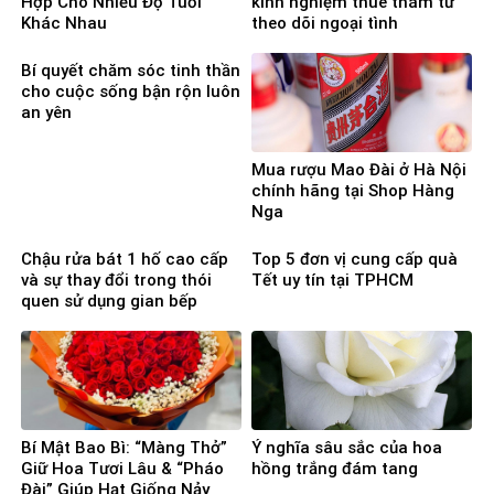
Hợp Cho Nhiều Độ Tuổi
kinh nghiệm thuê thám tử
Khác Nhau
theo dõi ngoại tình
Bí quyết chăm sóc tinh thần
cho cuộc sống bận rộn luôn
an yên
Mua rượu Mao Đài ở Hà Nội
chính hãng tại Shop Hàng
Nga
Chậu rửa bát 1 hố cao cấp
Top 5 đơn vị cung cấp quà
và sự thay đổi trong thói
Tết uy tín tại TPHCM
quen sử dụng gian bếp
Bí Mật Bao Bì: “Màng Thở”
Ý nghĩa sâu sắc của hoa
Giữ Hoa Tươi Lâu & “Pháo
hồng trắng đám tang
Đài” Giúp Hạt Giống Nảy