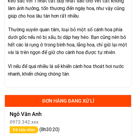
kéo sắc với 1 nhát cắt duy nhất sao cho vết cắt không
làm ảnh hưởng, tổn thương đến ngày hoa, như vậy cũng
giúp cho hoa lâu tàn hơn rất nhiều
Thường xuyên quan tâm, loại bỏ một số cánh hoa phía
dưới gốc nếu nó bị xấu, bị dập hay héo. Bạn cũng nên bỏ
hết các lá rụng ở trong bình hoa, lẵng hoa, chỉ giữ lại một
vài lá trên ngọn để giữ cho cành hoa được tự nhiên.
Vì nếu để quá nhiều lá sẽ khiến cành hoa thoát hơi nước
nhanh, khiến chúng chóng tàn.
ĐƠN HÀNG ĐANG XỬ LÍ
Ngô Văn Anh
0972.342.xxx
(8h30:20)
Đã tiếp nhận