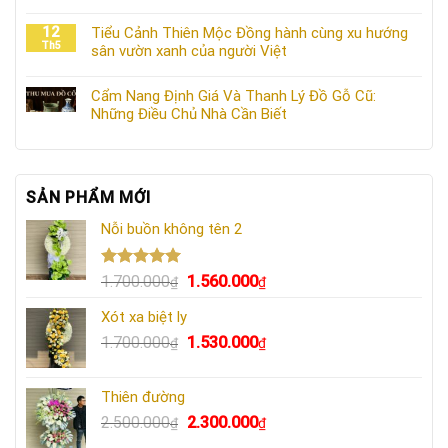
12
Tiểu Cảnh Thiên Mộc Đồng hành cùng xu hướng
Th5
sân vườn xanh của người Việt
Cẩm Nang Định Giá Và Thanh Lý Đồ Gỗ Cũ:
Những Điều Chủ Nhà Cần Biết
SẢN PHẨM MỚI
Nỗi buồn không tên 2
Được xếp
Giá
Giá
1.700.000
1.560.000
₫
₫
hạng
5.00
gốc
hiện
5 sao
Xót xa biệt ly
là:
tại
Giá
Giá
1.700.000
1.530.000
1.700.000₫.
là:
₫
₫
gốc
hiện
1.560.000₫.
là:
tại
Thiên đường
1.700.000₫.
là:
Giá
Giá
2.500.000
2.300.000
₫
₫
1.530.000₫.
gốc
hiện