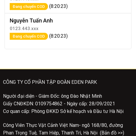
(8:20:23)
Đang chuyển COD
Nguyễn Tuấn Anh
0123.443.xxx
(8:20:23)
Đang chuyển COD
CÔNG TY CỔ PHẦN TẬP ĐOÀN EDEN PARK
Người đại diện - Giám Đốc: ông Đào Nhật Minh
Giấy CNĐKDN: 0109754862 - Ngày cấp: 28/09/2021
Cơ quan cấp: Phòng ĐKKD Sở kế hoạch và Đầu tư Hà Nội
Công Viên Thực Vật Cảnh Việt Nam- ngõ 168/80, đường
Phan Trọng Tuệ, Tam Hiệp, Thanh Trì, Hà Nội (Bản đồ >>)