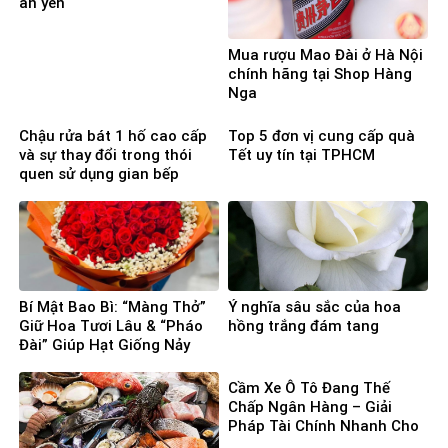
an yên
Mua rượu Mao Đài ở Hà Nội
chính hãng tại Shop Hàng
Nga
Chậu rửa bát 1 hố cao cấp
Top 5 đơn vị cung cấp quà
và sự thay đổi trong thói
Tết uy tín tại TPHCM
quen sử dụng gian bếp
Bí Mật Bao Bì: “Màng Thở”
Ý nghĩa sâu sắc của hoa
Giữ Hoa Tươi Lâu & “Pháo
hồng trắng đám tang
Đài” Giúp Hạt Giống Nảy
Mầm 100%
Cầm Xe Ô Tô Đang Thế
Chấp Ngân Hàng – Giải
Pháp Tài Chính Nhanh Cho
Người Cần Vốn Gấp