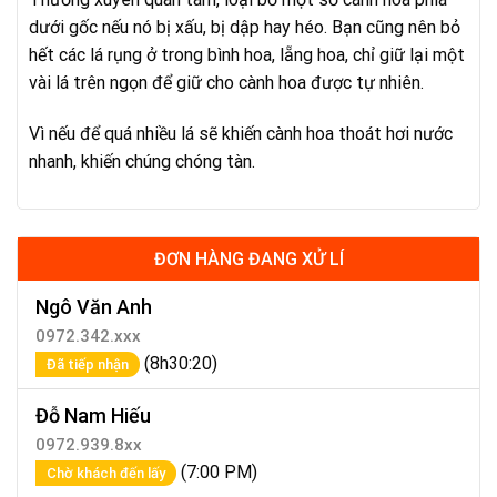
dưới gốc nếu nó bị xấu, bị dập hay héo. Bạn cũng nên bỏ
hết các lá rụng ở trong bình hoa, lẵng hoa, chỉ giữ lại một
vài lá trên ngọn để giữ cho cành hoa được tự nhiên.
Vì nếu để quá nhiều lá sẽ khiến cành hoa thoát hơi nước
nhanh, khiến chúng chóng tàn.
ĐƠN HÀNG ĐANG XỬ LÍ
Ngô Văn Anh
0972.342.xxx
(8h30:20)
Đã tiếp nhận
Đỗ Nam Hiếu
0972.939.8xx
(7:00 PM)
Chờ khách đến lấy