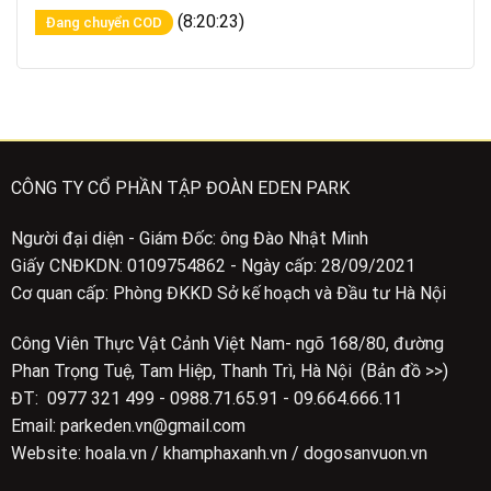
(8:20:23)
Đang chuyển COD
CÔNG TY CỔ PHẦN TẬP ĐOÀN EDEN PARK
Người đại diện - Giám Đốc: ông Đào Nhật Minh
Giấy CNĐKDN: 0109754862 - Ngày cấp: 28/09/2021
Cơ quan cấp: Phòng ĐKKD Sở kế hoạch và Đầu tư Hà Nội
Công Viên Thực Vật Cảnh Việt Nam- ngõ 168/80, đường
Phan Trọng Tuệ, Tam Hiệp, Thanh Trì, Hà Nội (Bản đồ >>)
ĐT: 0977 321 499 - 0988.71.65.91 - 09.664.666.11
Email: parkeden.vn@gmail.com
Website: hoala.vn / khamphaxanh.vn / dogosanvuon.vn