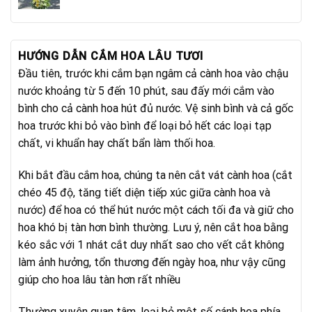
gốc
hiện
là:
tại
1.100.000₫.
là:
950.000₫.
HƯỚNG DẪN CẮM HOA LÂU TƯƠI
Đầu tiên, trước khi cắm bạn ngâm cả cành hoa vào chậu
nước khoảng từ 5 đến 10 phút, sau đấy mới cắm vào
bình cho cả cành hoa hút đủ nước. Vệ sinh bình và cả gốc
hoa trước khi bỏ vào bình để loại bỏ hết các loại tạp
chất, vi khuẩn hay chất bẩn làm thối hoa.
Khi bắt đầu cắm hoa, chúng ta nên cắt vát cành hoa (cắt
chéo 45 độ, tăng tiết diện tiếp xúc giữa cành hoa và
nước) để hoa có thể hút nước một cách tối đa và giữ cho
hoa khó bị tàn hơn bình thường. Lưu ý, nên cắt hoa bằng
kéo sắc với 1 nhát cắt duy nhất sao cho vết cắt không
làm ảnh hưởng, tổn thương đến ngày hoa, như vậy cũng
giúp cho hoa lâu tàn hơn rất nhiều
Thường xuyên quan tâm, loại bỏ một số cánh hoa phía