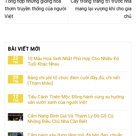
Tổng hợp những giống hoa
Cây trồng trang trí trước nhà
thơm truyền thống của người
mang lại vượng khí cho gia
Việt
chủ
BÀI VIẾT MỚI
22
10 Mẫu Hoa Sinh Nhật Phù Hợp Cho Nhiều Độ
Th5
Tuổi Khác Nhau
20
Bảng chi phí tổ chức đám cưới đầy đủ, chi tiết
Th5
[Tham khảo]
12
Tiểu Cảnh Thiên Mộc Đồng hành cùng xu hướng
Th5
sân vườn xanh của người Việt
Cẩm Nang Định Giá Và Thanh Lý Đồ Gỗ Cũ:
Những Điều Chủ Nhà Cần Biết
Cẩm nang xây dựng lăng mộ đá bền đẹp, chuẩn