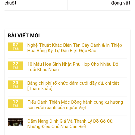
chuột
động vật
BÀI VIẾT MỚI
07
Nghệ Thuật Khắc Biển Tên Cây Cảnh & In Thiệp
Th8
Hoa Bằng Ký Tự Đặc Biệt Độc Đáo
22
10 Mẫu Hoa Sinh Nhật Phù Hợp Cho Nhiều Độ
Th5
Tuổi Khác Nhau
20
Bảng chi phí tổ chức đám cưới đầy đủ, chi tiết
Th5
[Tham khảo]
12
Tiểu Cảnh Thiên Mộc Đồng hành cùng xu hướng
Th5
sân vườn xanh của người Việt
Cẩm Nang Định Giá Và Thanh Lý Đồ Gỗ Cũ:
Những Điều Chủ Nhà Cần Biết