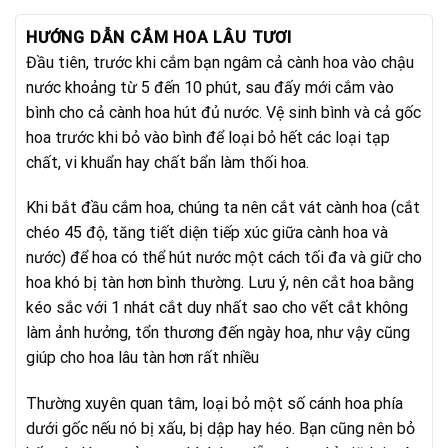
1.100.000₫.
là:
950.000₫.
HƯỚNG DẪN CẮM HOA LÂU TƯƠI
Đầu tiên, trước khi cắm bạn ngâm cả cành hoa vào chậu
nước khoảng từ 5 đến 10 phút, sau đấy mới cắm vào
bình cho cả cành hoa hút đủ nước. Vệ sinh bình và cả gốc
hoa trước khi bỏ vào bình để loại bỏ hết các loại tạp
chất, vi khuẩn hay chất bẩn làm thối hoa.
Khi bắt đầu cắm hoa, chúng ta nên cắt vát cành hoa (cắt
chéo 45 độ, tăng tiết diện tiếp xúc giữa cành hoa và
nước) để hoa có thể hút nước một cách tối đa và giữ cho
hoa khó bị tàn hơn bình thường. Lưu ý, nên cắt hoa bằng
kéo sắc với 1 nhát cắt duy nhất sao cho vết cắt không
làm ảnh hưởng, tổn thương đến ngày hoa, như vậy cũng
giúp cho hoa lâu tàn hơn rất nhiều
Thường xuyên quan tâm, loại bỏ một số cánh hoa phía
dưới gốc nếu nó bị xấu, bị dập hay héo. Bạn cũng nên bỏ