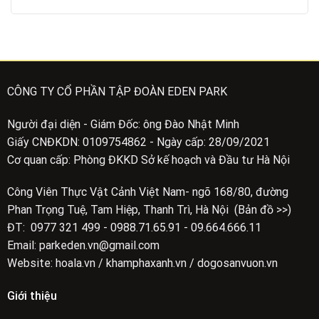
CÔNG TY CỔ PHẦN TẬP ĐOÀN EDEN PARK
Người đại diện - Giám Đốc: ông Đào Nhật Minh
Giấy CNĐKDN: 0109754862 - Ngày cấp: 28/09/2021
Cơ quan cấp: Phòng ĐKKD Sở kế hoạch và Đầu tư Hà Nội
Công Viên Thực Vật Cảnh Việt Nam- ngõ 168/80, đường
Phan Trọng Tuệ, Tam Hiệp, Thanh Trì, Hà Nội (Bản đồ >>)
ĐT: 0977 321 499 - 0988.71.65.91 - 09.664.666.11
Email: parkeden.vn@gmail.com
Website: hoala.vn / khamphaxanh.vn / dogosanvuon.vn
Giới thiệu