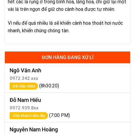
hết các lá rụng ở trong bình hoa, lẵng hoa, chỉ giữ lại một
vài lá trên ngọn để giữ cho cành hoa được tự nhiên.
Vì nếu để quá nhiều lá sẽ khiến cành hoa thoát hơi nước
nhanh, khiến chúng chóng tàn.
ĐƠN HÀNG ĐANG XỬ LÍ
Ngô Văn Anh
0972.342.xxx
(8h30:20)
Đã tiếp nhận
Đỗ Nam Hiếu
0972.939.8xx
(7:00 PM)
Chờ khách đến lấy
Nguyễn Nam Hoàng