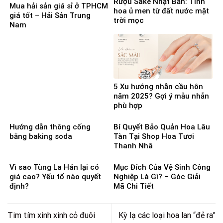
Rượu Sake Nhật Bản: Tinh
Mua hải sản giá sỉ ở TPHCM
hoa ủ men từ đất nước mặt
giá tốt – Hải Sản Trung
trời mọc
Nam
5 Xu hướng nhẫn cầu hôn
năm 2025? Gợi ý mẫu nhẫn
phù hợp
Hướng dẫn thông cống
Bí Quyết Bảo Quản Hoa Lâu
bằng baking soda
Tàn Tại Shop Hoa Tươi
Thanh Nhã
Vì sao Tùng La Hán lại có
Mục Đích Của Vệ Sinh Công
giá cao? Yếu tố nào quyết
Nghiệp Là Gì? – Góc Giải
định?
Mã Chi Tiết
Tim tím xinh xinh cỏ đuôi
Kỳ lạ các loại hoa lan “đẻ ra”