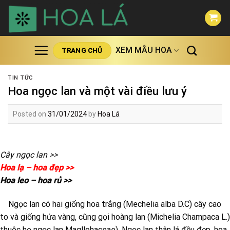
Skip
to
content
XEM MẪU HOA
TRANG CHỦ
TIN TỨC
Hoa ngọc lan và một vài điều lưu ý
Posted on
31/01/2024
by
Hoa Lá
Cây ngọc lan >>
Hoa lạ – hoa đẹp >>
Hoa leo – hoa rủ >>
Ngọc lan có hai giống hoa trắng (Mechelia alba D.C) cây cao
to và giống hứa vàng, cũng gọi hoàng lan (Michelia Champaca L.)
thuộc họ ngọc lan Magllohaceae). Ngọc lan thân lá đều đẹp, hoa