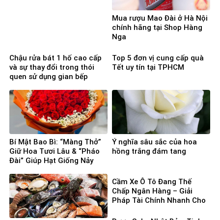
Mua rượu Mao Đài ở Hà Nội
chính hãng tại Shop Hàng
Nga
Chậu rửa bát 1 hố cao cấp
Top 5 đơn vị cung cấp quà
và sự thay đổi trong thói
Tết uy tín tại TPHCM
quen sử dụng gian bếp
Bí Mật Bao Bì: “Màng Thở”
Ý nghĩa sâu sắc của hoa
Giữ Hoa Tươi Lâu & “Pháo
hồng trắng đám tang
Đài” Giúp Hạt Giống Nảy
Mầm 100%
Cầm Xe Ô Tô Đang Thế
Chấp Ngân Hàng – Giải
Pháp Tài Chính Nhanh Cho
Người Cần Vốn Gấp