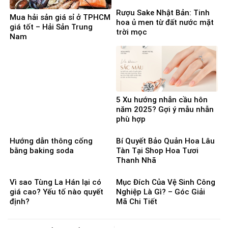
Người Cần Vốn Gấp
Rượu Sake Nhật Bản: Tinh
Mua hải sản giá sỉ ở TPHCM
hoa ủ men từ đất nước mặt
giá tốt – Hải Sản Trung
trời mọc
Nam
5 Xu hướng nhẫn cầu hôn
năm 2025? Gợi ý mẫu nhẫn
phù hợp
Hướng dẫn thông cống
Bí Quyết Bảo Quản Hoa Lâu
bằng baking soda
Tàn Tại Shop Hoa Tươi
Thanh Nhã
Vì sao Tùng La Hán lại có
Mục Đích Của Vệ Sinh Công
giá cao? Yếu tố nào quyết
Nghiệp Là Gì? – Góc Giải
định?
Mã Chi Tiết