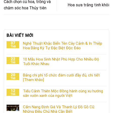
Cách chọn củ hoa, trồng và
Hoa sưa trắng tinh khôi
chăm sóc hoa Thủy tiên
BÀI VIẾT MỚI
07
Nghệ Thuật Khắc Biển Tên Cây Cảnh & In Thiệp
Th8
Hoa Bằng Ký Tự Đặc Biệt Độc Đáo
22
10 Mẫu Hoa Sinh Nhật Phù Hợp Cho Nhiều Độ
Th5
Tuổi Khác Nhau
20
Bảng chi phí tổ chức đám cưới đầy đủ, chi tiết
Th5
[Tham khảo]
12
Tiểu Cảnh Thiên Mộc Đồng hành cùng xu hướng
Th5
sân vườn xanh của người Việt
Cẩm Nang Định Giá Và Thanh Lý Đồ Gỗ Cũ:
Những Điều Chủ Nhà Cần Biết