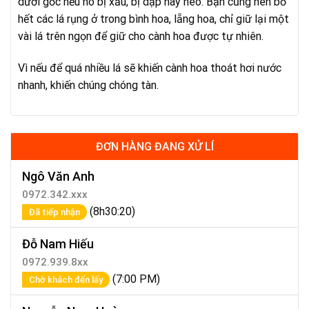
dưới gốc nếu nó bị xấu, bị dập hay héo. Bạn cũng nên bỏ
hết các lá rụng ở trong bình hoa, lẵng hoa, chỉ giữ lại một
vài lá trên ngọn để giữ cho cành hoa được tự nhiên.
Vì nếu để quá nhiều lá sẽ khiến cành hoa thoát hơi nước
nhanh, khiến chúng chóng tàn.
ĐƠN HÀNG ĐANG XỬ LÍ
Ngô Văn Anh
0972.342.xxx
(8h30:20)
Đã tiếp nhận
Đỗ Nam Hiếu
0972.939.8xx
(7:00 PM)
Chờ khách đến lấy