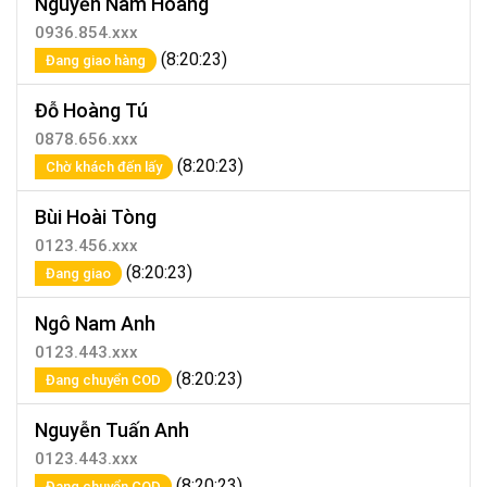
Nguyễn Nam Hoàng
0936.854.xxx
(8:20:23)
Đang giao hàng
Đỗ Hoàng Tú
0878.656.xxx
(8:20:23)
Chờ khách đến lấy
Bùi Hoài Tòng
0123.456.xxx
(8:20:23)
Đang giao
Ngô Nam Anh
0123.443.xxx
(8:20:23)
Đang chuyển COD
Nguyễn Tuấn Anh
0123.443.xxx
(8:20:23)
Đang chuyển COD