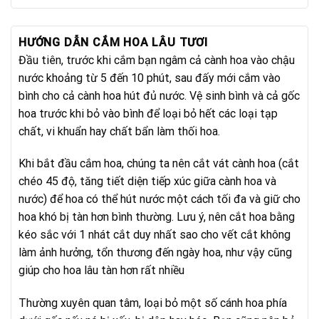
là:
tại
1.100.000₫.
là:
950.000₫.
HƯỚNG DẪN CẮM HOA LÂU TƯƠI
Đầu tiên, trước khi cắm bạn ngâm cả cành hoa vào chậu
nước khoảng từ 5 đến 10 phút, sau đấy mới cắm vào
bình cho cả cành hoa hút đủ nước. Vệ sinh bình và cả gốc
hoa trước khi bỏ vào bình để loại bỏ hết các loại tạp
chất, vi khuẩn hay chất bẩn làm thối hoa.
Khi bắt đầu cắm hoa, chúng ta nên cắt vát cành hoa (cắt
chéo 45 độ, tăng tiết diện tiếp xúc giữa cành hoa và
nước) để hoa có thể hút nước một cách tối đa và giữ cho
hoa khó bị tàn hơn bình thường. Lưu ý, nên cắt hoa bằng
kéo sắc với 1 nhát cắt duy nhất sao cho vết cắt không
làm ảnh hưởng, tổn thương đến ngày hoa, như vậy cũng
giúp cho hoa lâu tàn hơn rất nhiều
Thường xuyên quan tâm, loại bỏ một số cánh hoa phía