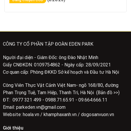
CÔNG TY CỔ PHẦN TẬP ĐOÀN EDEN PARK
Người đại diện - Giám Đốc: ông Đào Nhật Minh
Giấy CNĐKDN: 0109754862 - Ngày cấp: 28/09/2021
Cơ quan cấp: Phòng ĐKKD Sở kế hoạch và Đầu tư Hà Nội
Công Viên Thực Vật Cảnh Việt Nam- ngõ 168/80, đường
Phan Trọng Tuệ, Tam Hiệp, Thanh Trì, Hà Nội (Bản đồ >>)
ĐT: 0977 321 499 - 0988.71.65.91 - 09.664.666.11
Email: parkeden.vn@gmail.com
Website: hoala.vn / khamphaxanh.vn / dogosanvuon.vn
Giới thiệu