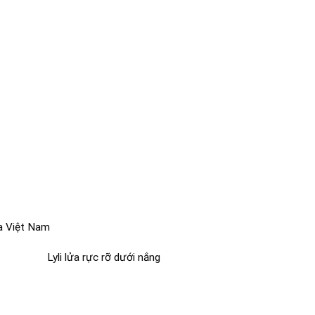
ủa Việt Nam
Lyli lửa rực rỡ dưới nắng