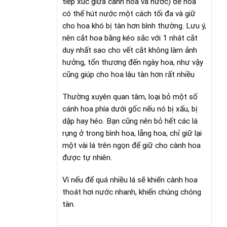
tiếp xúc giữa cành hoa và nước) để hoa
có thể hút nước một cách tối đa và giữ
cho hoa khó bị tàn hơn bình thường. Lưu ý,
nên cắt hoa bằng kéo sắc với 1 nhát cắt
duy nhất sao cho vết cắt không làm ảnh
hưởng, tổn thương đến ngày hoa, như vậy
cũng giúp cho hoa lâu tàn hơn rất nhiều
Thường xuyên quan tâm, loại bỏ một số
cánh hoa phía dưới gốc nếu nó bị xấu, bị
dập hay héo. Bạn cũng nên bỏ hết các lá
rụng ở trong bình hoa, lẵng hoa, chỉ giữ lại
một vài lá trên ngọn để giữ cho cành hoa
được tự nhiên.
Vì nếu để quá nhiều lá sẽ khiến cành hoa
thoát hơi nước nhanh, khiến chúng chóng
tàn.