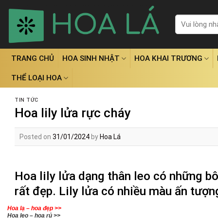
Skip
to
Tìm
kiếm:
content
TRANG CHỦ
HOA SINH NHẬT
HOA KHAI TRƯƠNG
THỂ LOẠI HOA
TIN TỨC
Hoa lily lửa rực cháy
Posted on
31/01/2024
by
Hoa Lá
Hoa lily lửa dạng thân leo có những b
rất đẹp. Lily lửa có nhiều màu ấn tượng
Hoa lạ – hoa đẹp >>
Hoa leo – hoa rủ >>