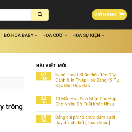
GIỎ HÀNG
BÓ HOA BABY
HOA CƯỚI
HOA SỰ KIỆN
BÀI VIẾT MỚI
07
Nghệ Thuật Khắc Biển Tên Cây
Th8
Cảnh & In Thiệp Hoa Bằng Ký Tự
Đặc Biệt Độc Đáo
22
10 Mẫu Hoa Sinh Nhật Phù Hợp
Th5
Cho Nhiều Độ Tuổi Khác Nhau
y trông
20
Bảng chi phí tổ chức đám cưới
Th5
đầy đủ, chi tiết [Tham khảo]