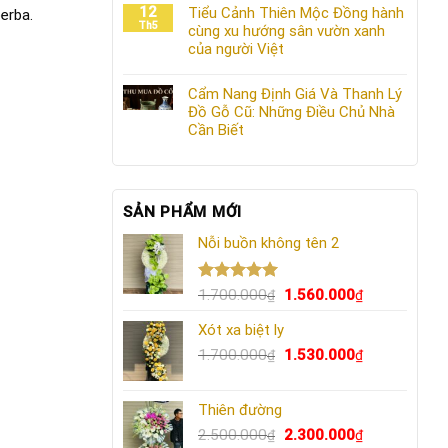
12
Tiểu Cảnh Thiên Mộc Đồng hành
perba.
Th5
cùng xu hướng sân vườn xanh
của người Việt
Cẩm Nang Định Giá Và Thanh Lý
Đồ Gỗ Cũ: Những Điều Chủ Nhà
Cần Biết
SẢN PHẨM MỚI
Nỗi buồn không tên 2
Được xếp
Giá
Giá
1.700.000
1.560.000
₫
₫
hạng
5.00
gốc
hiện
5 sao
Xót xa biệt ly
là:
tại
1.700.000₫.
Giá
là:
Giá
1.700.000
1.530.000
₫
₫
gốc
1.560.000₫.
hiện
là:
tại
Thiên đường
1.700.000₫.
là:
Giá
1.530.000₫.
Giá
2.500.000
2.300.000
₫
₫