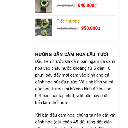
Giá
640.000₫.
Giá
750.000
640.000
₫
₫
gốc
hiện
là:
tại
Tiếc thương
750.000₫.
là:
Giá
640.000₫.
Giá
1.100.000
950.000
₫
₫
gốc
hiện
là:
tại
1.100.000₫.
là:
950.000₫.
HƯỚNG DẪN CẮM HOA LÂU TƯƠI
Đầu tiên, trước khi cắm bạn ngâm cả cành
hoa vào chậu nước khoảng từ 5 đến 10
phút, sau đấy mới cắm vào bình cho cả
cành hoa hút đủ nước. Vệ sinh bình và cả
gốc hoa trước khi bỏ vào bình để loại bỏ
hết các loại tạp chất, vi khuẩn hay chất
bẩn làm thối hoa.
Khi bắt đầu cắm hoa, chúng ta nên cắt vát
cành hoa (cắt chéo 45 độ, tăng tiết diện