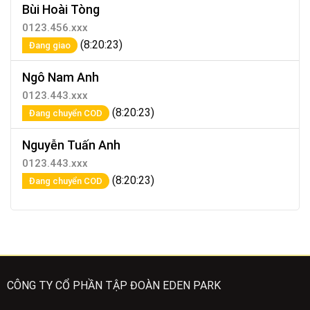
Bùi Hoài Tòng
0123.456.xxx
(8:20:23)
Đang giao
Ngô Nam Anh
0123.443.xxx
(8:20:23)
Đang chuyển COD
Nguyễn Tuấn Anh
0123.443.xxx
(8:20:23)
Đang chuyển COD
CÔNG TY CỔ PHẦN TẬP ĐOÀN EDEN PARK