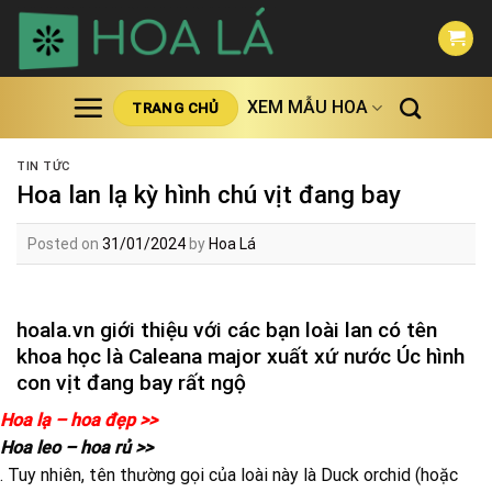
Skip
to
content
XEM MẪU HOA
TRANG CHỦ
TIN TỨC
Hoa lan lạ kỳ hình chú vịt đang bay
Posted on
31/01/2024
by
Hoa Lá
hoala.vn giới thiệu với các bạn loài lan có tên
khoa học là Caleana major xuất xứ nước Úc hình
con vịt đang bay rất ngộ
Hoa lạ – hoa đẹp >>
Hoa leo – hoa rủ >>
. Tuy nhiên, tên thường gọi của loài này là Duck orchid (hoặc