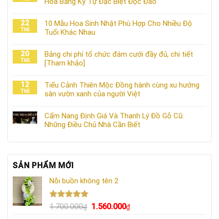
Hoa Bằng Ký Tự Đặc Biệt Độc Đáo
22
10 Mẫu Hoa Sinh Nhật Phù Hợp Cho Nhiều Độ
Th5
Tuổi Khác Nhau
20
Bảng chi phí tổ chức đám cưới đầy đủ, chi tiết
Th5
[Tham khảo]
12
Tiểu Cảnh Thiên Mộc Đồng hành cùng xu hướng
Th5
sân vườn xanh của người Việt
Cẩm Nang Định Giá Và Thanh Lý Đồ Gỗ Cũ:
Những Điều Chủ Nhà Cần Biết
SẢN PHẨM MỚI
Nỗi buồn không tên 2
Được xếp
Giá
Giá
1.700.000
1.560.000
₫
₫
hạng
5.00
gốc
hiện