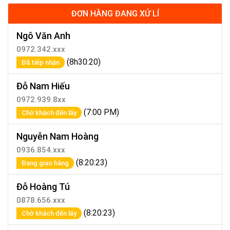
ĐƠN HÀNG ĐANG XỬ LÍ
Ngô Văn Anh
0972.342.xxx
(8h30:20)
Đã tiếp nhận
Đỗ Nam Hiếu
0972.939.8xx
(7:00 PM)
Chờ khách đến lấy
Nguyễn Nam Hoàng
0936.854.xxx
(8:20:23)
Đang giao hàng
Đỗ Hoàng Tú
0878.656.xxx
(8:20:23)
Chờ khách đến lấy