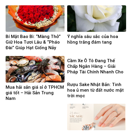
Bí Mật Bao Bì: “Màng Thở”
Ý nghĩa sâu sắc của hoa
Giữ Hoa Tươi Lâu & “Pháo
hồng trắng đám tang
Đài” Giúp Hạt Giống Nảy
Mầm 100%
Cầm Xe Ô Tô Đang Thế
Chấp Ngân Hàng – Giải
Pháp Tài Chính Nhanh Cho
Người Cần Vốn Gấp
Rượu Sake Nhật Bản: Tinh
Mua hải sản giá sỉ ở TPHCM
hoa ủ men từ đất nước mặt
giá tốt – Hải Sản Trung
trời mọc
Nam