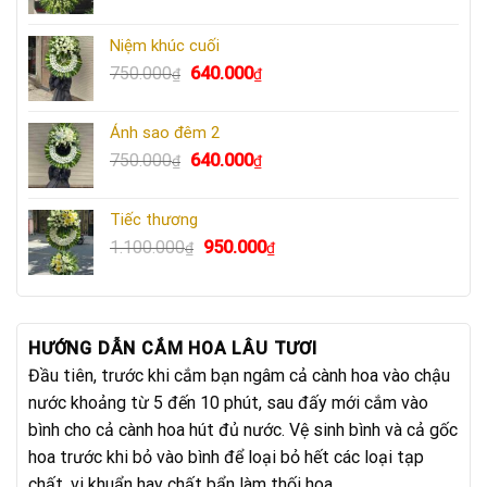
gốc
hiện
là:
tại
Niệm khúc cuối
730.000₫.
là:
Giá
Giá
750.000
640.000
₫
₫
670.000₫.
gốc
hiện
là:
tại
Ánh sao đêm 2
750.000₫.
là:
Giá
Giá
750.000
640.000
₫
₫
640.000₫.
gốc
hiện
là:
tại
Tiếc thương
750.000₫.
là:
Giá
Giá
1.100.000
950.000
₫
₫
640.000₫.
gốc
hiện
là:
tại
1.100.000₫.
là:
950.000₫.
HƯỚNG DẪN CẮM HOA LÂU TƯƠI
Đầu tiên, trước khi cắm bạn ngâm cả cành hoa vào chậu
nước khoảng từ 5 đến 10 phút, sau đấy mới cắm vào
bình cho cả cành hoa hút đủ nước. Vệ sinh bình và cả gốc
hoa trước khi bỏ vào bình để loại bỏ hết các loại tạp
chất, vi khuẩn hay chất bẩn làm thối hoa.