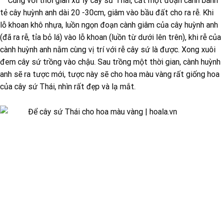
Cùng với thời gian xử lý cây sứ Thái, cắt một đoạn cành bánh
tẻ cây huỳnh anh dài 20 -30cm, giâm vào bầu đất cho ra rễ. Khi
lỗ khoan khô nhựa, luồn ngọn đoạn cành giâm của cây huỳnh anh
(đã ra rễ, tỉa bỏ lá) vào lỗ khoan (luồn từ dưới lên trên), khi rễ của
cành huỳnh anh nằm cùng vị trí với rễ cây sứ là được. Xong xuôi
đem cây sứ trồng vào chậu. Sau trồng một thời gian, cành huỳnh
anh sẽ ra tược mới, tược này sẽ cho hoa màu vàng rất giống hoa
của cây sứ Thái, nhìn rất đẹp và lạ mắt.