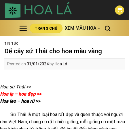
Skip
to
content
XEM MẪU HOA
TRANG CHỦ
TIN TỨC
Để cây sứ Thái cho hoa màu vàng
Posted on
31/01/2024
by
Hoa Lá
Hoa sứ Thái >>
Hoa lạ – hoa đẹp >>
Hoa leo – hoa rủ >>
Sứ Thái là một loại hoa rất đẹp và quen thuộc với người
dân Việt Nam, chúng có rất nhiều giống, mỗi giống có một màu
hoa khác nhau từ trắng tuyết, đỏ huyết đến hồng cánh sen,