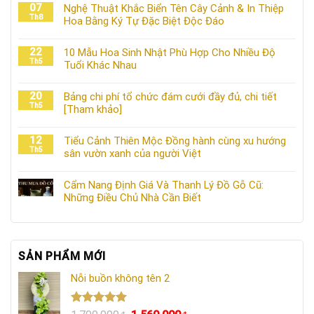
07
Nghệ Thuật Khắc Biển Tên Cây Cảnh & In Thiệp
Th8
Hoa Bằng Ký Tự Đặc Biệt Độc Đáo
22
10 Mẫu Hoa Sinh Nhật Phù Hợp Cho Nhiều Độ
Th5
Tuổi Khác Nhau
20
Bảng chi phí tổ chức đám cưới đầy đủ, chi tiết
Th5
[Tham khảo]
12
Tiểu Cảnh Thiên Mộc Đồng hành cùng xu hướng
Th5
sân vườn xanh của người Việt
Cẩm Nang Định Giá Và Thanh Lý Đồ Gỗ Cũ:
Những Điều Chủ Nhà Cần Biết
SẢN PHẨM MỚI
Nỗi buồn không tên 2
Được xếp