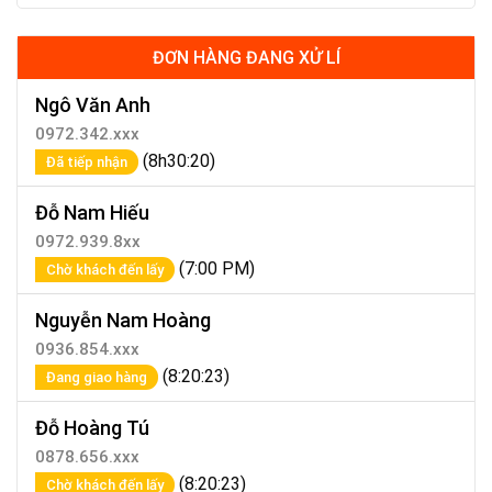
ĐƠN HÀNG ĐANG XỬ LÍ
Ngô Văn Anh
0972.342.xxx
(8h30:20)
Đã tiếp nhận
Đỗ Nam Hiếu
0972.939.8xx
(7:00 PM)
Chờ khách đến lấy
Nguyễn Nam Hoàng
0936.854.xxx
(8:20:23)
Đang giao hàng
Đỗ Hoàng Tú
0878.656.xxx
(8:20:23)
Chờ khách đến lấy