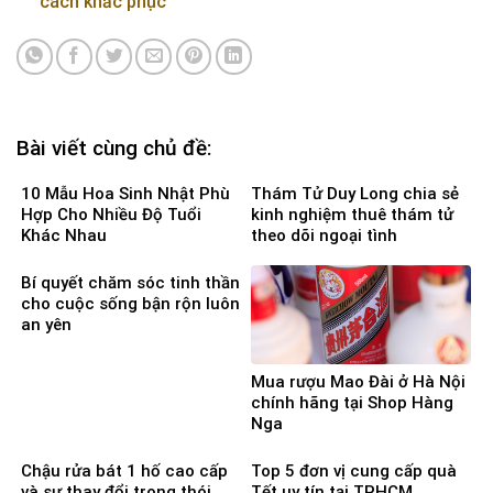
cách khắc phục
Bài viết cùng chủ đề:
10 Mẫu Hoa Sinh Nhật Phù
Thám Tử Duy Long chia sẻ
Hợp Cho Nhiều Độ Tuổi
kinh nghiệm thuê thám tử
Khác Nhau
theo dõi ngoại tình
Bí quyết chăm sóc tinh thần
cho cuộc sống bận rộn luôn
an yên
Mua rượu Mao Đài ở Hà Nội
chính hãng tại Shop Hàng
Nga
Chậu rửa bát 1 hố cao cấp
Top 5 đơn vị cung cấp quà
và sự thay đổi trong thói
Tết uy tín tại TPHCM