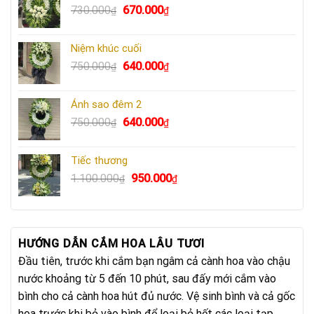
Giá
Giá
730.000
670.000
₫
₫
gốc
hiện
là:
tại
Niệm khúc cuối
730.000₫.
là:
Giá
Giá
750.000
640.000
₫
₫
670.000₫.
gốc
hiện
là:
tại
Ánh sao đêm 2
750.000₫.
là:
Giá
Giá
750.000
640.000
₫
₫
640.000₫.
gốc
hiện
là:
tại
Tiếc thương
750.000₫.
là:
Giá
Giá
1.100.000
950.000
₫
₫
640.000₫.
gốc
hiện
là:
tại
1.100.000₫.
là:
950.000₫.
HƯỚNG DẪN CẮM HOA LÂU TƯƠI
Đầu tiên, trước khi cắm bạn ngâm cả cành hoa vào chậu
nước khoảng từ 5 đến 10 phút, sau đấy mới cắm vào
bình cho cả cành hoa hút đủ nước. Vệ sinh bình và cả gốc
hoa trước khi bỏ vào bình để loại bỏ hết các loại tạp