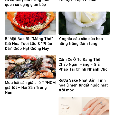
quen sử dụng gian bếp
Bí Mật Bao Bì: “Màng Thở”
Ý nghĩa sâu sắc của hoa
Giữ Hoa Tươi Lâu & “Pháo
hồng trắng đám tang
Đài” Giúp Hạt Giống Nảy
Mầm 100%
Cầm Xe Ô Tô Đang Thế
Chấp Ngân Hàng – Giải
Pháp Tài Chính Nhanh Cho
Người Cần Vốn Gấp
Rượu Sake Nhật Bản: Tinh
Mua hải sản giá sỉ ở TPHCM
hoa ủ men từ đất nước mặt
giá tốt – Hải Sản Trung
trời mọc
Nam