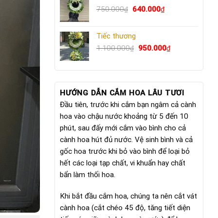
Giá
640.000₫.
Giá
750.000
640.000
₫
₫
gốc
hiện
là:
tại
Tiếc thương
750.000₫.
là:
Giá
640.000₫.
Giá
1.100.000
950.000
₫
₫
gốc
hiện
là:
tại
1.100.000₫.
là:
950.000₫.
HƯỚNG DẪN CẮM HOA LÂU TƯƠI
Đầu tiên, trước khi cắm bạn ngâm cả cành
hoa vào chậu nước khoảng từ 5 đến 10
phút, sau đấy mới cắm vào bình cho cả
cành hoa hút đủ nước. Vệ sinh bình và cả
gốc hoa trước khi bỏ vào bình để loại bỏ
hết các loại tạp chất, vi khuẩn hay chất
bẩn làm thối hoa.
Khi bắt đầu cắm hoa, chúng ta nên cắt vát
cành hoa (cắt chéo 45 độ, tăng tiết diện