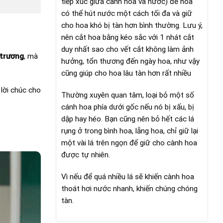
tiếp xúc giữa cành hoa và nước) để hoa
có thể hút nước một cách tối đa và giữ
cho hoa khó bị tàn hơn bình thường. Lưu ý,
nên cắt hoa bằng kéo sắc với 1 nhát cắt
duy nhất sao cho vết cắt không làm ảnh
 trương
, mà
hưởng, tổn thương đến ngày hoa, như vậy
cũng giúp cho hoa lâu tàn hơn rất nhiều
lời chúc cho
Thường xuyên quan tâm, loại bỏ một số
cánh hoa phía dưới gốc nếu nó bị xấu, bị
dập hay héo. Bạn cũng nên bỏ hết các lá
rụng ở trong bình hoa, lẵng hoa, chỉ giữ lại
một vài lá trên ngọn để giữ cho cành hoa
được tự nhiên.
Vì nếu để quá nhiều lá sẽ khiến cành hoa
thoát hơi nước nhanh, khiến chúng chóng
tàn.