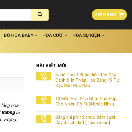
GIỎ HÀNG
BÓ HOA BABY
HOA CƯỚI
HOA SỰ KIỆN
BÀI VIẾT MỚI
07
Nghệ Thuật Khắc Biển Tên Cây
Th8
Cảnh & In Thiệp Hoa Bằng Ký Tự
Đặc Biệt Độc Đáo
22
10 Mẫu Hoa Sinh Nhật Phù Hợp
Th5
Cho Nhiều Độ Tuổi Khác Nhau
 lẵng hoa
 trương
là
20
Bảng chi phí tổ chức đám cưới
nh vượng.
Th5
đầy đủ, chi tiết [Tham khảo]