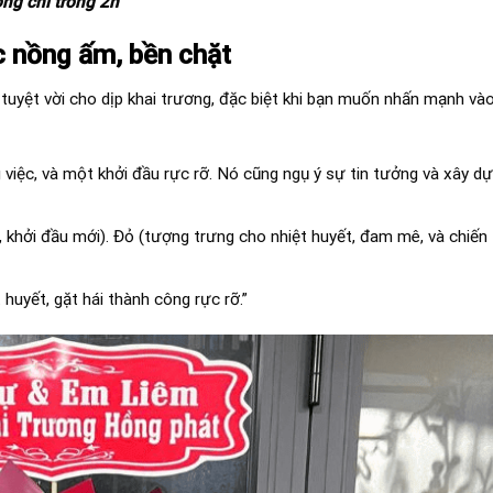
ông chỉ trong 2h
c nồng ấm, bền chặt
n tuyệt vời cho dịp khai trương, đặc biệt khi bạn muốn nhấn mạnh và
việc, và một khởi đầu rực rỡ. Nó cũng ngụ ý sự tin tưởng và xây d
, khởi đầu mới). Đỏ (tượng trưng cho nhiệt huyết, đam mê, và chiến
huyết, gặt hái thành công rực rỡ.”