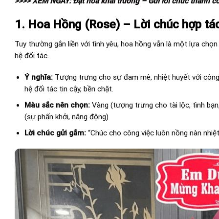
>>>> XEM NGAY: Đặt
hoa khai trương
– Gửi lời chúc thành c
1. Hoa Hồng (Rose) – Lời chúc hợp tá
Tuy thường gắn liền với tình yêu, hoa hồng vẫn là một lựa chọ
hệ đối tác.
Ý nghĩa:
Tượng trưng cho sự đam mê, nhiệt huyết với công 
hệ đối tác tin cậy, bền chặt.
Màu sắc nên chọn:
Vàng (tượng trưng cho tài lộc, tình bạn
(sự phấn khởi, năng động).
Lời chúc gửi gắm:
“Chúc cho công việc luôn nồng nàn nhiệt 