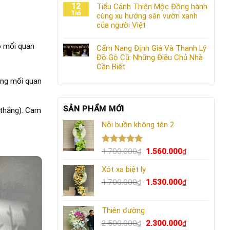
12
Tiểu Cảnh Thiên Mộc Đồng hành
Th5
cùng xu hướng sân vườn xanh
của người Việt
o mối quan
Cẩm Nang Định Giá Và Thanh Lý
Đồ Gỗ Cũ: Những Điều Chủ Nhà
Cần Biết
ựng mối quan
SẢN PHẨM MỚI
 thắng). Cam
Nỗi buồn không tên 2
Được xếp
Giá
Giá
1.700.000
1.560.000
₫
₫
hạng
5.00
gốc
hiện
5 sao
Xót xa biệt ly
là:
tại
1.700.000₫.
Giá
là:
Giá
1.700.000
1.530.000
₫
₫
gốc
1.560.000₫.
hiện
là:
tại
Thiên đường
1.700.000₫.
là:
Giá
1.530.000₫.
Giá
2.500.000
2.300.000
₫
₫