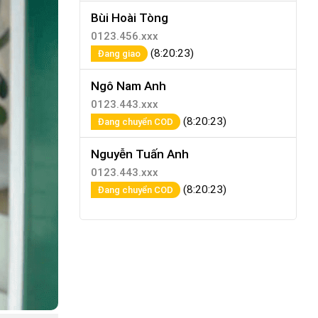
Bùi Hoài Tòng
0123.456.xxx
(8:20:23)
Đang giao
Ngô Nam Anh
0123.443.xxx
(8:20:23)
Đang chuyển COD
Nguyễn Tuấn Anh
0123.443.xxx
(8:20:23)
Đang chuyển COD