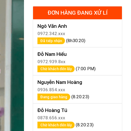
ĐƠN HÀNG ĐANG XỬ LÍ
Ngô Văn Anh
0972.342.xxx
(8h30:20)
Đã tiếp nhận
Đỗ Nam Hiếu
0972.939.8xx
(7:00 PM)
Chờ khách đến lấy
Nguyễn Nam Hoàng
0936.854.xxx
(8:20:23)
Đang giao hàng
Đỗ Hoàng Tú
0878.656.xxx
(8:20:23)
Chờ khách đến lấy