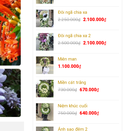
gốc
hiện
là:
tại
Đôi ngã chia xa
2.500.000₫.
là:
Giá
2.300.000₫.
Giá
2.250.000
2.100.000
₫
₫
gốc
hiện
là:
tại
Đôi ngã chia xa 2
2.250.000₫.
là:
Giá
2.100.000₫.
Giá
2.500.000
2.100.000
₫
₫
gốc
hiện
là:
tại
Miên man
2.500.000₫.
là:
2.100.000₫.
1.100.000
₫
Miền cát trắng
Giá
Giá
730.000
670.000
₫
₫
gốc
hiện
là:
tại
Niệm khúc cuối
730.000₫.
là:
Giá
670.000₫.
Giá
750.000
640.000
₫
₫
gốc
hiện
là:
tại
Ánh sao đêm 2
750.000₫.
là: