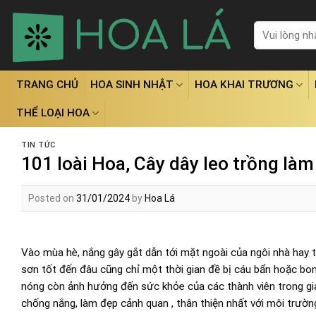
Skip
to
Tìm
kiếm:
content
TRANG CHỦ
HOA SINH NHẬT
HOA KHAI TRƯƠNG
THỂ LOẠI HOA
TIN TỨC
101 loài Hoa, Cây dây leo trồng là
Posted on
31/01/2024
by
Hoa Lá
Vào mùa hè, nắng gây gắt dẫn tới mặt ngoài của ngôi nhà hay 
sơn tốt đến đâu cũng chỉ một thời gian đề bị cáu bẩn hoặc bon
nóng còn ảnh hưởng đến sức khỏe của các thành viên trong gia 
chống nắng, làm đẹp cảnh quan , thân thiện nhất với môi trường