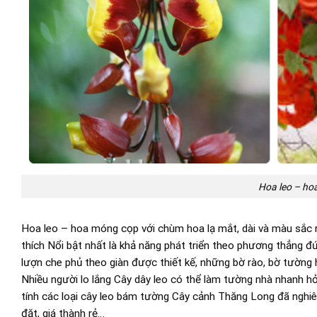
Hoa leo – ho
Hoa leo – hoa móng cọp với chùm hoa lạ mắt, dài và màu sắc r
thích Nổi bật nhất là khả năng phát triển theo phương thẳng đ
lượn che phủ theo giàn được thiết kế, những bờ rào, bờ tườn
Nhiều người lo lắng Cây dây leo có thể làm tường nhà nhanh h
tính các loại cây leo bám tường Cây cảnh Thăng Long đã nghiên
đặt, giá thành rẻ…