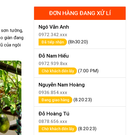
ĐƠN HÀNG ĐANG XỬ LÍ
Ngô Văn Anh
 sơn tường,
0972.342.xxx
eo giàn đang
(8h30:20)
Đã tiếp nhận
rũ của ngôi
Đỗ Nam Hiếu
0972.939.8xx
(7:00 PM)
Chờ khách đến lấy
Nguyễn Nam Hoàng
0936.854.xxx
(8:20:23)
Đang giao hàng
Đỗ Hoàng Tú
0878.656.xxx
(8:20:23)
Chờ khách đến lấy