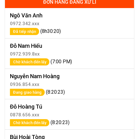
ĐƠN HÀNG ĐANG XỬ LÍ
Ngô Văn Anh
0972.342.xxx
(8h30:20)
Đã tiếp nhận
Đỗ Nam Hiếu
0972.939.8xx
(7:00 PM)
Chờ khách đến lấy
Nguyễn Nam Hoàng
0936.854.xxx
(8:20:23)
Đang giao hàng
Đỗ Hoàng Tú
0878.656.xxx
(8:20:23)
Chờ khách đến lấy
Bùi Hoài Tòng