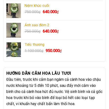
là:
tại
Niệm khúc cuối
730.000₫.
là:
Giá
Giá
750.000
640.000
₫
₫
670.000₫.
gốc
hiện
là:
tại
Ánh sao đêm 2
750.000₫.
là:
Giá
Giá
750.000
640.000
₫
₫
640.000₫.
gốc
hiện
là:
tại
Tiếc thương
750.000₫.
là:
Giá
Giá
1.100.000
950.000
₫
₫
640.000₫.
gốc
hiện
là:
tại
1.100.000₫.
là:
950.000₫.
HƯỚNG DẪN CẮM HOA LÂU TƯƠI
Đầu tiên, trước khi cắm bạn ngâm cả cành hoa vào chậu
nước khoảng từ 5 đến 10 phút, sau đấy mới cắm vào
bình cho cả cành hoa hút đủ nước. Vệ sinh bình và cả gốc
hoa trước khi bỏ vào bình để loại bỏ hết các loại tạp
chất, vi khuẩn hay chất bẩn làm thối hoa.