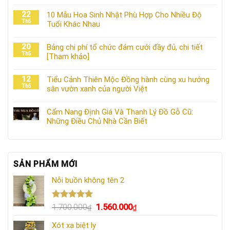
22
10 Mẫu Hoa Sinh Nhật Phù Hợp Cho Nhiều Độ
Th5
Tuổi Khác Nhau
20
Bảng chi phí tổ chức đám cưới đầy đủ, chi tiết
Th5
[Tham khảo]
12
Tiểu Cảnh Thiên Mộc Đồng hành cùng xu hướng
Th5
sân vườn xanh của người Việt
Cẩm Nang Định Giá Và Thanh Lý Đồ Gỗ Cũ:
Những Điều Chủ Nhà Cần Biết
SẢN PHẨM MỚI
Nỗi buồn không tên 2
Được xếp
Giá
Giá
1.700.000
1.560.000
₫
₫
hạng
5.00
gốc
hiện
5 sao
Xót xa biệt ly
là:
tại