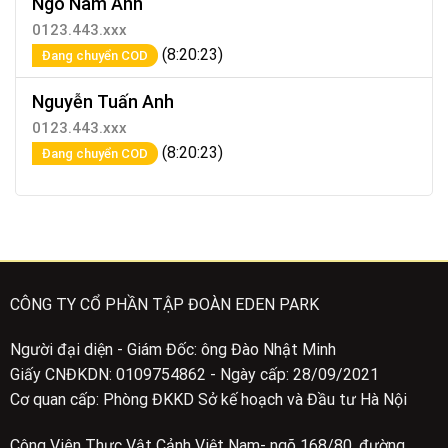
Ngô Nam Anh
0123.443.xxx
(8:20:23)
Đang chuyển COD
Nguyễn Tuấn Anh
0123.443.xxx
(8:20:23)
Đang chuyển COD
CÔNG TY CỔ PHẦN TẬP ĐOÀN EDEN PARK
Người đại diện - Giám Đốc: ông Đào Nhật Minh
Giấy CNĐKDN: 0109754862 - Ngày cấp: 28/09/2021
Cơ quan cấp: Phòng ĐKKD Sở kế hoạch và Đầu tư Hà Nội
Công Viên Thực Vật Cảnh Việt Nam- ngõ 168/80, đường