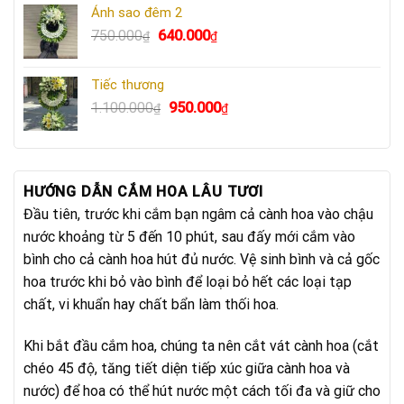
là:
tại
Ánh sao đêm 2
750.000₫.
là:
Giá
Giá
750.000
640.000
₫
₫
640.000₫.
gốc
hiện
là:
tại
Tiếc thương
750.000₫.
là:
Giá
Giá
1.100.000
950.000
₫
₫
640.000₫.
gốc
hiện
là:
tại
1.100.000₫.
là:
950.000₫.
HƯỚNG DẪN CẮM HOA LÂU TƯƠI
Đầu tiên, trước khi cắm bạn ngâm cả cành hoa vào chậu
nước khoảng từ 5 đến 10 phút, sau đấy mới cắm vào
bình cho cả cành hoa hút đủ nước. Vệ sinh bình và cả gốc
hoa trước khi bỏ vào bình để loại bỏ hết các loại tạp
chất, vi khuẩn hay chất bẩn làm thối hoa.
Khi bắt đầu cắm hoa, chúng ta nên cắt vát cành hoa (cắt
chéo 45 độ, tăng tiết diện tiếp xúc giữa cành hoa và
nước) để hoa có thể hút nước một cách tối đa và giữ cho