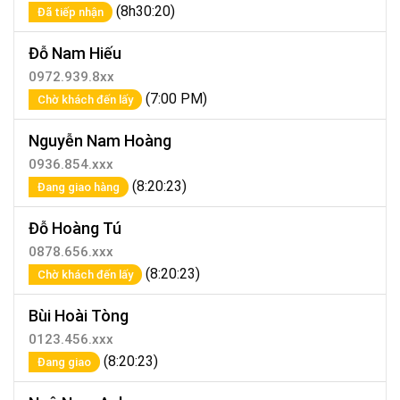
(8h30:20)
Đã tiếp nhận
Đỗ Nam Hiếu
0972.939.8xx
(7:00 PM)
Chờ khách đến lấy
Nguyễn Nam Hoàng
0936.854.xxx
(8:20:23)
Đang giao hàng
Đỗ Hoàng Tú
0878.656.xxx
(8:20:23)
Chờ khách đến lấy
Bùi Hoài Tòng
0123.456.xxx
(8:20:23)
Đang giao