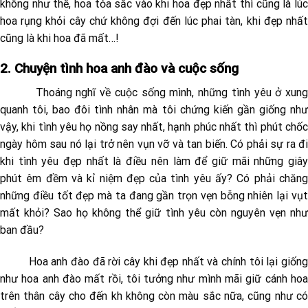
không như thế, hoa tỏa sắc vào khi hoa đẹp nhất thì cũng là lúc
hoa rụng khỏi cây chứ không đợi đến lúc phai tàn, khi đẹp nhất
cũng là khi hoa đã mất…!
2. Chuyện tình hoa anh đào và cuộc sống
Thoáng nghĩ về cuộc sống mình, những tình yêu ở xung
quanh tôi, bao đôi tình nhân mà tôi chứng kiến gần giống như
vậy, khi tình yêu họ nồng say nhất, hạnh phúc nhất thì phút chốc
ngày hôm sau nó lại trở nên vụn vỡ và tan biến. Có phải sự ra đi
khi tình yêu đẹp nhất là điều nên làm để giữ mãi những giây
phút êm đềm và kỉ niệm đẹp của tình yêu ấy? Có phải chăng
những điều tốt đẹp mà ta đang gần trọn vẹn bỗng nhiên lại vụt
mất khỏi? Sao họ không thể giữ tình yêu còn nguyên vẹn như
ban đầu?
Hoa anh đào đã rời cây khi đẹp nhất và chính tôi lại giống
như hoa anh đào mất rồi, tôi tưởng như mình mãi giữ cánh hoa
trên thân cây cho đến kh không còn màu sắc nữa, cũng như có