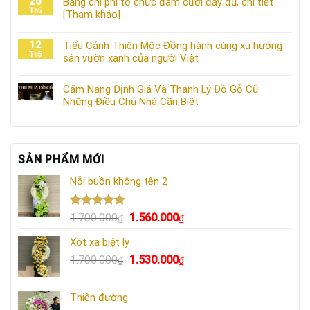
20
Bảng chi phí tổ chức đám cưới đầy đủ, chi tiết
Th5
[Tham khảo]
12
Tiểu Cảnh Thiên Mộc Đồng hành cùng xu hướng
Th5
sân vườn xanh của người Việt
Cẩm Nang Định Giá Và Thanh Lý Đồ Gỗ Cũ:
Những Điều Chủ Nhà Cần Biết
SẢN PHẨM MỚI
Nỗi buồn không tên 2
Được xếp
Giá
Giá
1.700.000
1.560.000
₫
₫
hạng
5.00
gốc
hiện
5 sao
Xót xa biệt ly
là:
tại
Giá
Giá
1.700.000
1.530.000
1.700.000₫.
là:
₫
₫
gốc
hiện
1.560.000₫.
là:
tại
Thiên đường
1.700.000₫.
là: