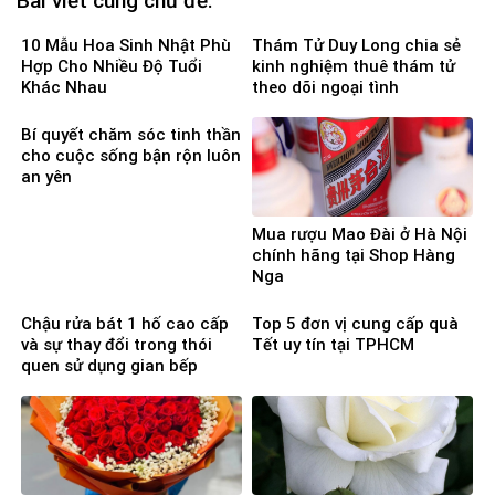
Bài viết cùng chủ đề:
10 Mẫu Hoa Sinh Nhật Phù
Thám Tử Duy Long chia sẻ
Hợp Cho Nhiều Độ Tuổi
kinh nghiệm thuê thám tử
Khác Nhau
theo dõi ngoại tình
Bí quyết chăm sóc tinh thần
cho cuộc sống bận rộn luôn
an yên
Mua rượu Mao Đài ở Hà Nội
chính hãng tại Shop Hàng
Nga
Chậu rửa bát 1 hố cao cấp
Top 5 đơn vị cung cấp quà
và sự thay đổi trong thói
Tết uy tín tại TPHCM
quen sử dụng gian bếp