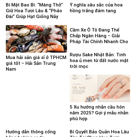
Bí Mật Bao Bì: “Màng Thở”
Ý nghĩa sâu sắc của hoa
Giữ Hoa Tươi Lâu & “Pháo
hồng trắng đám tang
Đài” Giúp Hạt Giống Nảy
Mầm 100%
Cầm Xe Ô Tô Đang Thế
Chấp Ngân Hàng – Giải
Pháp Tài Chính Nhanh Cho
Người Cần Vốn Gấp
Rượu Sake Nhật Bản: Tinh
Mua hải sản giá sỉ ở TPHCM
hoa ủ men từ đất nước mặt
giá tốt – Hải Sản Trung
trời mọc
Nam
5 Xu hướng nhẫn cầu hôn
năm 2025? Gợi ý mẫu nhẫn
phù hợp
Hướng dẫn thông cống
Bí Quyết Bảo Quản Hoa Lâu