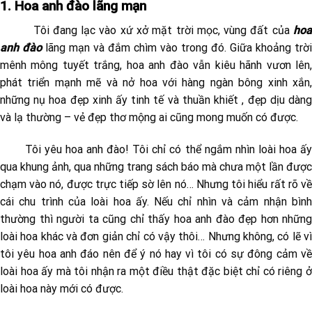
1. Hoa anh đào lãng mạn
Tôi đang lạc vào xứ xở mặt trời mọc, vùng đất của
hoa
anh đào
lãng mạn và đắm chìm vào trong đó. Giữa khoảng trời
mênh mông tuyết trắng, hoa anh đào vẫn kiêu hãnh vươn lên,
phát triển mạnh mẽ và nở hoa với hàng ngàn bông xinh xắn,
những nụ hoa đẹp xinh ấy tinh tế và thuần khiết , đẹp dịu dàng
và lạ thường – vẻ đẹp thơ mộng ai cũng mong muốn có được.
Tôi yêu hoa anh đào! Tôi chỉ có thể ngắm nhìn loài hoa ấy
qua khung ảnh, qua những trang sách báo mà chưa một lần được
chạm vào nó, được trực tiếp sờ lên nó… Nhưng tôi hiểu rất rõ về
cái chu trình của loài hoa ấy. Nếu chỉ nhìn và cảm nhận bình
thường thì người ta cũng chỉ thấy hoa anh đào đẹp hơn những
loài hoa khác và đơn giản chỉ có vậy thôi… Nhưng không, có lẽ vì
tôi yêu hoa anh đáo nên để ý nó hay vì tôi có sự đông cảm về
loài hoa ấy mà tôi nhận ra một điều thật đặc biệt chỉ có riêng ở
loài hoa này mới có được.