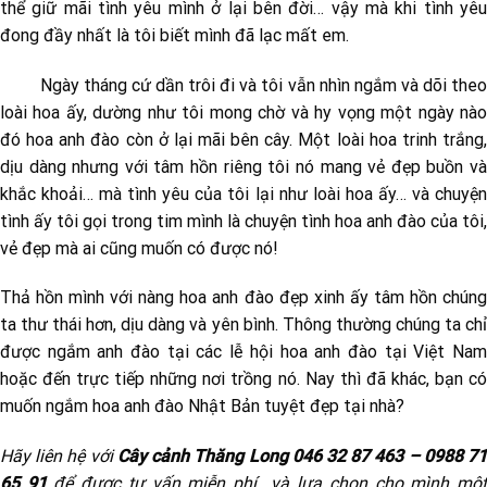
thể giữ mãi tình yêu mình ở lại bên đời… vậy mà khi tình yêu
đong đầy nhất là tôi biết mình đã lạc mất em.
Ngày tháng cứ dần trôi đi và tôi vẫn nhìn ngắm và dõi theo
loài hoa ấy, dường như tôi mong chờ và hy vọng một ngày nào
đó hoa anh đào còn ở lại mãi bên cây. Một loài hoa trinh trắng,
dịu dàng nhưng với tâm hồn riêng tôi nó mang vẻ đẹp buồn và
khắc khoải… mà tình yêu của tôi lại như loài hoa ấy… và chuyện
tình ấy tôi gọi trong tim mình là chuyện tình hoa anh đào của tôi,
vẻ đẹp mà ai cũng muốn có được nó!
Thả hồn mình với nàng hoa anh đào đẹp xinh ấy tâm hồn chúng
ta thư thái hơn, dịu dàng và yên bình. Thông thường chúng ta chỉ
được ngắm anh đào tại các lễ hội hoa anh đào tại Việt Nam
hoặc đến trực tiếp những nơi trồng nó. Nay thì đã khác, bạn có
muốn ngắm hoa anh đào Nhật Bản tuyệt đẹp tại nhà?
Hãy liên hệ với
Cây cảnh Thăng Long 046 32 87 463 – 0988 7
65 91
để được tư vấn miễn phí và lựa chọn cho mình mộ