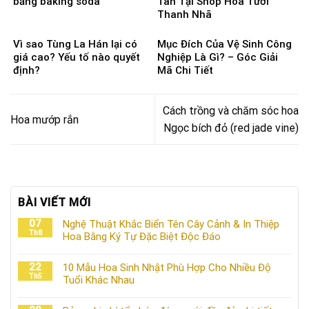
bằng baking soda
Tàn Tại Shop Hoa Tươi
Thanh Nhã
Vì sao Tùng La Hán lại có
Mục Đích Của Vệ Sinh Công
giá cao? Yếu tố nào quyết
Nghiệp Là Gì? – Góc Giải
định?
Mã Chi Tiết
Cách trồng và chăm sóc hoa
Hoa mướp rắn
Ngọc bích đỏ (red jade vine)
BÀI VIẾT MỚI
07
Nghệ Thuật Khắc Biển Tên Cây Cảnh & In Thiệp
Th8
Hoa Bằng Ký Tự Đặc Biệt Độc Đáo
22
10 Mẫu Hoa Sinh Nhật Phù Hợp Cho Nhiều Độ
Th5
Tuổi Khác Nhau