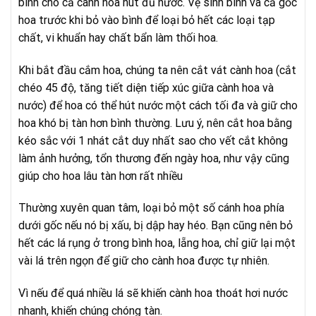
bình cho cả cành hoa hút đủ nước. Vệ sinh bình và cả gốc
hoa trước khi bỏ vào bình để loại bỏ hết các loại tạp
chất, vi khuẩn hay chất bẩn làm thối hoa.
Khi bắt đầu cắm hoa, chúng ta nên cắt vát cành hoa (cắt
chéo 45 độ, tăng tiết diện tiếp xúc giữa cành hoa và
nước) để hoa có thể hút nước một cách tối đa và giữ cho
hoa khó bị tàn hơn bình thường. Lưu ý, nên cắt hoa bằng
kéo sắc với 1 nhát cắt duy nhất sao cho vết cắt không
làm ảnh hưởng, tổn thương đến ngày hoa, như vậy cũng
giúp cho hoa lâu tàn hơn rất nhiều
Thường xuyên quan tâm, loại bỏ một số cánh hoa phía
dưới gốc nếu nó bị xấu, bị dập hay héo. Bạn cũng nên bỏ
hết các lá rụng ở trong bình hoa, lẵng hoa, chỉ giữ lại một
vài lá trên ngọn để giữ cho cành hoa được tự nhiên.
Vì nếu để quá nhiều lá sẽ khiến cành hoa thoát hơi nước
nhanh, khiến chúng chóng tàn.