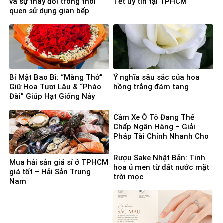
và sự thay đổi trong thói
Tết uy tín tại TPHCM
quen sử dụng gian bếp
Bí Mật Bao Bì: “Màng Thở”
Ý nghĩa sâu sắc của hoa
Giữ Hoa Tươi Lâu & “Pháo
hồng trắng đám tang
Đài” Giúp Hạt Giống Nảy
Mầm 100%
Cầm Xe Ô Tô Đang Thế
Chấp Ngân Hàng – Giải
Pháp Tài Chính Nhanh Cho
Người Cần Vốn Gấp
Rượu Sake Nhật Bản: Tinh
Mua hải sản giá sỉ ở TPHCM
hoa ủ men từ đất nước mặt
giá tốt – Hải Sản Trung
trời mọc
Nam