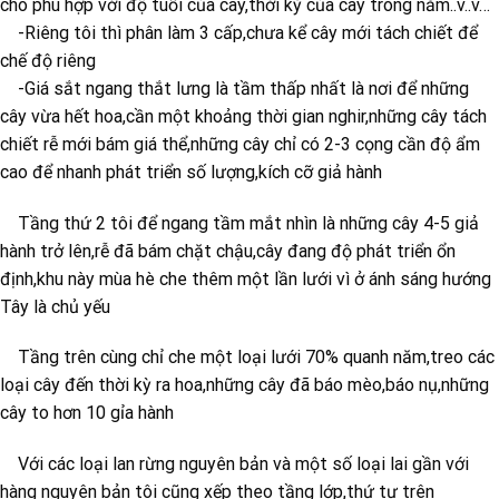
cho phù hợp với độ tuổi của cây,thời kỳ của cây trong năm..v..v…
-Riêng tôi thì phân làm 3 cấp,chưa kể cây mới tách chiết để
chế độ riêng
-Giá sắt ngang thắt lưng là tầm thấp nhất là nơi để những
cây vừa hết hoa,cần một khoảng thời gian nghir,những cây tách
chiết rễ mới bám giá thể,những cây chỉ có 2-3 cọng cần độ ẩm
cao để nhanh phát triển số lượng,kích cỡ giả hành
Tầng thứ 2 tôi để ngang tầm mắt nhìn là những cây 4-5 giả
hành trở lên,rễ đã bám chặt chậu,cây đang độ phát triển ổn
định,khu này mùa hè che thêm một lần lưới vì ở ánh sáng hướng
Tây là chủ yếu
Tầng trên cùng chỉ che một loại lưới 70% quanh năm,treo các
loại cây đến thời kỳ ra hoa,những cây đã báo mèo,báo nụ,những
cây to hơn 10 gỉa hành
Với các loại lan rừng nguyên bản và một số loại lai gần với
hàng nguyên bản tôi cũng xếp theo tầng lớp,thứ tự trên