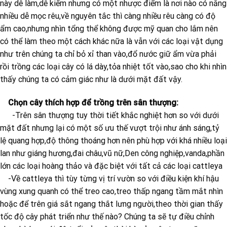
này dễ làm,dễ kiếm nhưng có một nhược điểm là nơi nào có nắng
nhiều dễ mọc rêu,về nguyên tắc thì càng nhiều rêu càng có độ
ẩm cao,nhưng nhìn tổng thể không được mỹ quan cho lắm nên
có thể làm theo một cách khác nữa là vẫn với các loại vật dụng
như trên chúng ta chỉ bỏ xỉ than vào,đổ nước giữ ẩm vừa phải
rồi trồng các loại cây có lá dày,tỏa nhiệt tốt vào,sao cho khi nhìn
thấy chúng ta có cảm giác như là dưới mặt đất vậy.
Chọn cây thích hợp để trồng trên sân thượng:
-Trên sân thượng tuy thời tiết khắc nghiệt hơn so với dưới
mặt đất nhưng lại có một số ưu thế vượt trội như ánh sáng,tỷ
lệ quang hợp,độ thông thoáng hơn nên phù hợp với khá nhiều loại
lan như giáng hương,đai châu,vũ nữ,Den công nghiệp,vanda,phần
lớn các loại hoàng thảo và đặc biệt với tất cả các loại cattleya
-Về cattleya thì tùy từng vị trí vườn so với điều kiện khí hậu
vùng xung quanh có thể treo cao,treo thấp ngang tầm mắt nhìn
hoặc để trên giá sắt ngang thắt lưng người,theo thời gian thấy
tốc độ cây phát triển như thế nào? Chúng ta sẽ tự điều chỉnh