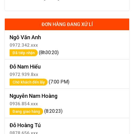
ĐƠN HÀNG ĐANG XỬ LÍ
Ngô Văn Anh
0972.342.xxx
(8h30:20)
Đã tiếp nhận
Đỗ Nam Hiếu
0972.939.8xx
(7:00 PM)
Chờ khách đến lấy
Nguyễn Nam Hoàng
0936.854.xxx
(8:20:23)
Đang giao hàng
Đỗ Hoàng Tú
0878.656.xxx