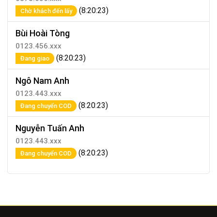
(8:20:23)
Chờ khách đến lấy
Bùi Hoài Tòng
0123.456.xxx
(8:20:23)
Đang giao
Ngô Nam Anh
0123.443.xxx
(8:20:23)
Đang chuyển COD
Nguyễn Tuấn Anh
0123.443.xxx
(8:20:23)
Đang chuyển COD