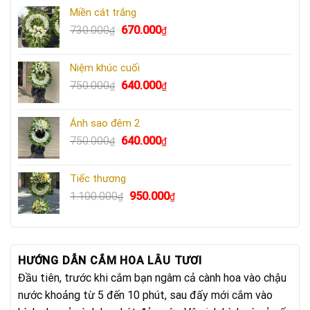
Miền cát trắng
Giá
Giá
730.000
670.000
₫
₫
gốc
hiện
là:
tại
Niệm khúc cuối
730.000₫.
là:
Giá
Giá
750.000
640.000
₫
₫
670.000₫.
gốc
hiện
là:
tại
Ánh sao đêm 2
750.000₫.
là:
Giá
Giá
750.000
640.000
₫
₫
640.000₫.
gốc
hiện
là:
tại
Tiếc thương
750.000₫.
là:
Giá
Giá
1.100.000
950.000
₫
₫
640.000₫.
gốc
hiện
là:
tại
1.100.000₫.
là:
950.000₫.
HƯỚNG DẪN CẮM HOA LÂU TƯƠI
Đầu tiên, trước khi cắm bạn ngâm cả cành hoa vào chậu
nước khoảng từ 5 đến 10 phút, sau đấy mới cắm vào