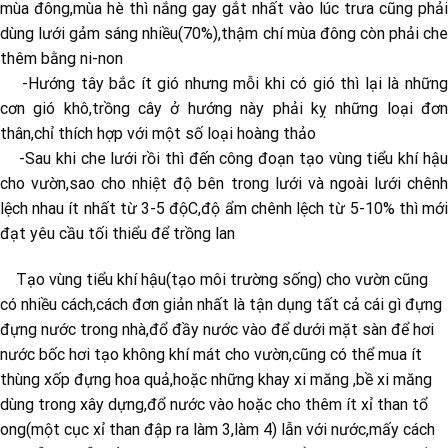
mùa đông,mùa hè thì nắng gay gắt nhất vào lúc trưa cũng phải
dùng lưới gảm sáng nhiều(70%),thậm chí mùa đông còn phải che
thêm bằng ni-non
-Hướng tây bắc ít gió nhưng mỗi khi có gió thì lại là những
cơn gió khô,trồng cây ở hướng này phải kỵ những loại đơn
thân,chỉ thích hợp với một số loại hoàng thảo
-Sau khi che lưới rồi thì đến công đoạn tạo vùng tiểu khí hậu
cho vườn,sao cho nhiệt độ bên trong lưới và ngoài lưới chênh
lệch nhau ít nhất từ 3-5 độC,độ ẩm chênh lệch từ 5-10% thì mới
đạt yêu cầu tối thiểu để trồng lan
Tạo vùng tiểu khí hậu(tạo môi trường sống) cho vườn cũng
có nhiều cách,cách đơn giản nhất là tận dụng tất cả cái gì đựng
đựng nước trong nhà,đổ đầy nước vào để dưới mặt sàn để hơi
nước bốc hơi tạo không khí mát cho vườn,cũng có thể mua ít
thùng xốp đựng hoa quả,hoặc những khay xi măng ,bề xi măng
dùng trong xây dựng,đổ nước vào hoặc cho thêm ít xỉ than tổ
ong(một cục xỉ than đập ra làm 3,làm 4) lẫn với nước,mấy cách