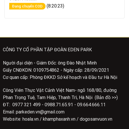
(8:20:23)
Đang chuyển COD
CÔNG TY CỔ PHẦN TẬP ĐOÀN EDEN PARK
Người đại diện - Giám Đốc: ông Đào Nhật Minh
Giấy CNĐKDN: 0109754862 - Ngày cấp: 28/09/2021
Cơ quan cấp: Phòng ĐKKD Sở kế hoạch và Đầu tư Hà Nội
Công Viên Thực Vật Cảnh Việt Nam- ngõ 168/80, đường
Phan Trọng Tuệ, Tam Hiệp, Thanh Trì, Hà Nội (Bản đồ >>)
ĐT: 0977 321 499 - 0988.71.65.91 - 09.664.666.11
Email: parkeden.vn@gmail.com
Website: hoala.vn / khamphaxanh.vn / dogosanvuon.vn