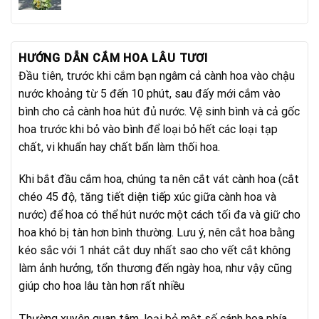
gốc
hiện
là:
tại
1.100.000₫.
là:
950.000₫.
HƯỚNG DẪN CẮM HOA LÂU TƯƠI
Đầu tiên, trước khi cắm bạn ngâm cả cành hoa vào chậu
nước khoảng từ 5 đến 10 phút, sau đấy mới cắm vào
bình cho cả cành hoa hút đủ nước. Vệ sinh bình và cả gốc
hoa trước khi bỏ vào bình để loại bỏ hết các loại tạp
chất, vi khuẩn hay chất bẩn làm thối hoa.
Khi bắt đầu cắm hoa, chúng ta nên cắt vát cành hoa (cắt
chéo 45 độ, tăng tiết diện tiếp xúc giữa cành hoa và
nước) để hoa có thể hút nước một cách tối đa và giữ cho
hoa khó bị tàn hơn bình thường. Lưu ý, nên cắt hoa bằng
kéo sắc với 1 nhát cắt duy nhất sao cho vết cắt không
làm ảnh hưởng, tổn thương đến ngày hoa, như vậy cũng
giúp cho hoa lâu tàn hơn rất nhiều
Thường xuyên quan tâm, loại bỏ một số cánh hoa phía