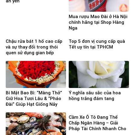
an yên
Mua rượu Mao Đài ở Hà Nội
chính hãng tại Shop Hàng
Nga
Chậu rửa bát 1 hố cao cấp
Top 5 đơn vị cung cấp quà
và sự thay đổi trong thói
Tết uy tín tại TPHCM
quen sử dụng gian bếp
Bí Mật Bao Bì: “Màng Thở”
Ý nghĩa sâu sắc của hoa
Giữ Hoa Tươi Lâu & “Pháo
hồng trắng đám tang
Đài” Giúp Hạt Giống Nảy
Mầm 100%
Cầm Xe Ô Tô Đang Thế
Chấp Ngân Hàng – Giải
Pháp Tài Chính Nhanh Cho
Người Cần Vốn Gấp