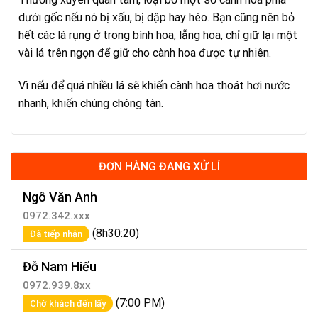
dưới gốc nếu nó bị xấu, bị dập hay héo. Bạn cũng nên bỏ
hết các lá rụng ở trong bình hoa, lẵng hoa, chỉ giữ lại một
vài lá trên ngọn để giữ cho cành hoa được tự nhiên.
Vì nếu để quá nhiều lá sẽ khiến cành hoa thoát hơi nước
nhanh, khiến chúng chóng tàn.
ĐƠN HÀNG ĐANG XỬ LÍ
Ngô Văn Anh
0972.342.xxx
(8h30:20)
Đã tiếp nhận
Đỗ Nam Hiếu
0972.939.8xx
(7:00 PM)
Chờ khách đến lấy