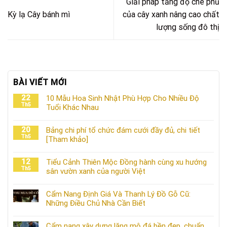
Giải pháp tăng độ che phủ
Kỳ lạ Cây bánh mì
của cây xanh nâng cao chất
lượng sống đô thị
BÀI VIẾT MỚI
22
10 Mẫu Hoa Sinh Nhật Phù Hợp Cho Nhiều Độ
Th5
Tuổi Khác Nhau
20
Bảng chi phí tổ chức đám cưới đầy đủ, chi tiết
Th5
[Tham khảo]
12
Tiểu Cảnh Thiên Mộc Đồng hành cùng xu hướng
Th5
sân vườn xanh của người Việt
Cẩm Nang Định Giá Và Thanh Lý Đồ Gỗ Cũ:
Những Điều Chủ Nhà Cần Biết
Cẩm nang xây dựng lăng mộ đá bền đẹp, chuẩn