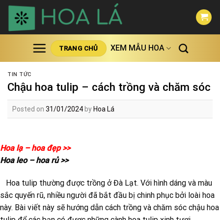
Skip
to
content
XEM MẪU HOA
TRANG CHỦ
TIN TỨC
Chậu hoa tulip – cách trồng và chăm sóc
Posted on
31/01/2024
by
Hoa Lá
Hoa lạ – hoa đẹp >>
Hoa leo – hoa rủ >>
Hoa tulip thường được trồng ở Đà Lạt. Với hình dáng và màu
sắc quyến rũ, nhiều người đã bắt đầu bị chinh phục bởi loài hoa
này. Bài viết này sẽ hướng dẫn cách trồng và chăm sóc chậu hoa
tulip để các bạn có được những cành hoa tulip xinh tươi.