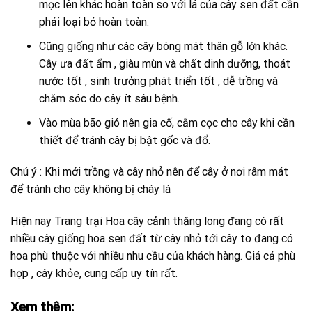
mọc lên khác hoàn toàn so với lá của cây sen đất cần
phải loại bỏ hoàn toàn.
Cũng giống như các cây bóng mát thân gỗ lớn khác.
Cây ưa đất ẩm , giàu mùn và chất dinh dưỡng, thoát
nước tốt , sinh trưởng phát triển tốt , dễ trồng và
chăm sóc do cây ít sâu bệnh.
Vào mùa bão gió nên gia cố, cắm cọc cho cây khi cần
thiết để tránh cây bị bật gốc và đổ.
Chú ý : Khi mới trồng và cây nhỏ nên để cây ở nơi râm mát
để tránh cho cây không bị cháy lá
Hiện nay Trang trại Hoa cây cảnh thăng long đang có rất
nhiều cây giống hoa sen đất từ cây nhỏ tới cây to đang có
hoa phù thuộc với nhiều nhu cầu của khách hàng. Giá cả phù
hợp , cây khỏe, cung cấp uy tín rất.
Xem thêm: