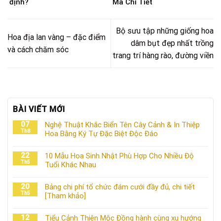
định?
Mã Chi Tiết
Bộ sưu tập những giống hoa
Hoa địa lan vàng – đặc điểm
dâm bụt đẹp nhất trồng
và cách chăm sóc
trang trí hàng rào, đường viền
BÀI VIẾT MỚI
07
Nghệ Thuật Khắc Biển Tên Cây Cảnh & In Thiệp
Th8
Hoa Bằng Ký Tự Đặc Biệt Độc Đáo
22
10 Mẫu Hoa Sinh Nhật Phù Hợp Cho Nhiều Độ
Th5
Tuổi Khác Nhau
20
Bảng chi phí tổ chức đám cưới đầy đủ, chi tiết
Th5
[Tham khảo]
12
Tiểu Cảnh Thiên Mộc Đồng hành cùng xu hướng