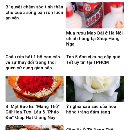
Bí quyết chăm sóc tinh thần
cho cuộc sống bận rộn luôn
an yên
Mua rượu Mao Đài ở Hà Nội
chính hãng tại Shop Hàng
Nga
Chậu rửa bát 1 hố cao cấp
Top 5 đơn vị cung cấp quà
và sự thay đổi trong thói
Tết uy tín tại TPHCM
quen sử dụng gian bếp
Bí Mật Bao Bì: “Màng Thở”
Ý nghĩa sâu sắc của hoa
Giữ Hoa Tươi Lâu & “Pháo
hồng trắng đám tang
Đài” Giúp Hạt Giống Nảy
Mầm 100%
Cầm Xe Ô Tô Đang Thế