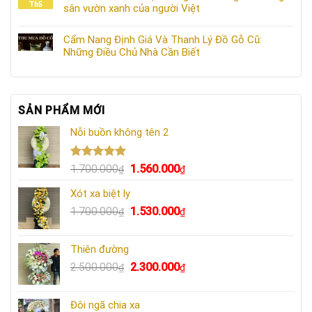
Th5
sân vườn xanh của người Việt
Cẩm Nang Định Giá Và Thanh Lý Đồ Gỗ Cũ:
Những Điều Chủ Nhà Cần Biết
SẢN PHẨM MỚI
Nỗi buồn không tên 2
Được xếp
Giá
Giá
1.700.000
1.560.000
₫
₫
hạng
5.00
gốc
hiện
5 sao
Xót xa biệt ly
là:
tại
Giá
Giá
1.700.000
1.530.000
1.700.000₫.
là:
₫
₫
gốc
hiện
1.560.000₫.
là:
tại
Thiên đường
1.700.000₫.
là:
Giá
Giá
2.500.000
2.300.000
₫
₫
1.530.000₫.
gốc
hiện
là:
tại
Đôi ngã chia xa
2.500.000₫.
là: