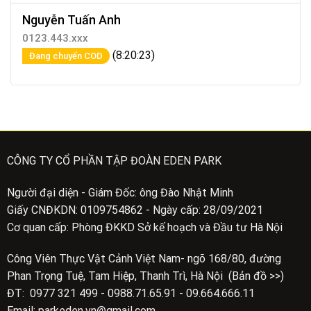
Nguyễn Tuấn Anh
0123.443.xxx
(8:20:23)
Đang chuyển COD
CÔNG TY CỔ PHẦN TẬP ĐOÀN EDEN PARK
Người đại diện - Giám Đốc: ông Đào Nhật Minh
Giấy CNĐKDN: 0109754862 - Ngày cấp: 28/09/2021
Cơ quan cấp: Phòng ĐKKD Sở kế hoạch và Đầu tư Hà Nội
Công Viên Thực Vật Cảnh Việt Nam- ngõ 168/80, đường
Phan Trọng Tuệ, Tam Hiệp, Thanh Trì, Hà Nội (Bản đồ >>)
ĐT: 0977 321 499 - 0988.71.65.91 - 09.664.666.11
Email: parkeden.vn@gmail.com