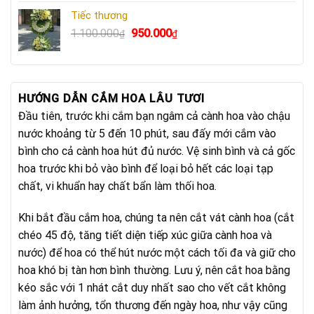
là:
tại
Tiếc thương
750.000₫.
là:
Giá
Giá
1.100.000
950.000
₫
₫
640.000₫.
gốc
hiện
là:
tại
1.100.000₫.
là:
950.000₫.
HƯỚNG DẪN CẮM HOA LÂU TƯƠI
Đầu tiên, trước khi cắm bạn ngâm cả cành hoa vào chậu
nước khoảng từ 5 đến 10 phút, sau đấy mới cắm vào
bình cho cả cành hoa hút đủ nước. Vệ sinh bình và cả gốc
hoa trước khi bỏ vào bình để loại bỏ hết các loại tạp
chất, vi khuẩn hay chất bẩn làm thối hoa.
Khi bắt đầu cắm hoa, chúng ta nên cắt vát cành hoa (cắt
chéo 45 độ, tăng tiết diện tiếp xúc giữa cành hoa và
nước) để hoa có thể hút nước một cách tối đa và giữ cho
hoa khó bị tàn hơn bình thường. Lưu ý, nên cắt hoa bằng
kéo sắc với 1 nhát cắt duy nhất sao cho vết cắt không
làm ảnh hưởng, tổn thương đến ngày hoa, như vậy cũng