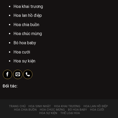
Hoa khai trương
Hoa lan hồ điệp
Hoa chia buồn
Hoa chúc mừng
Bó hoa baby
Hoa cưới
Hoa sự kiện
Đối tác:
TRANG CHỦ
HOA SINH NHẬT
HOA KHAI TRƯƠNG
HOA LAN HỒ ĐIỆP
HOA CHIA BUỒN
HOA CHÚC MỪNG
BÓ HOA BABY
HOA CƯỚI
HOA SỰ KIỆN
THỂ LOẠI HOA