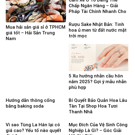
Chấp Ngân Hàng – Giải
Pháp Tài Chính Nhanh Cho
Người Cần Vốn Gấp
Rượu Sake Nhật Bản: Tinh
Mua hải sản giá sỉ ở TPHCM
hoa ủ men từ đất nước mặt
giá tốt – Hải Sản Trung
trời mọc
Nam
5 Xu hướng nhẫn cầu hôn
năm 2025? Gợi ý mẫu nhẫn
phù hợp
Hướng dẫn thông cống
Bí Quyết Bảo Quản Hoa Lâu
bằng baking soda
Tàn Tại Shop Hoa Tươi
Thanh Nhã
Vì sao Tùng La Hán lại có
Mục Đích Của Vệ Sinh Công
giá cao? Yếu tố nào quyết
Nghiệp Là Gì? – Góc Giải