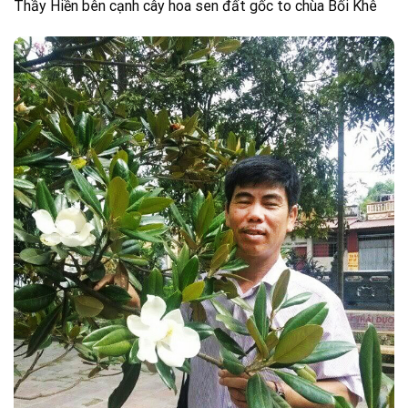
Thầy Hiền bên cạnh cây hoa sen đất gốc to chùa Bối Khê