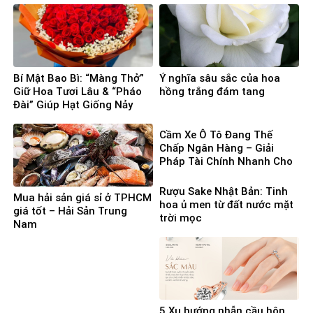
Bí Mật Bao Bì: “Màng Thở”
Ý nghĩa sâu sắc của hoa
Giữ Hoa Tươi Lâu & “Pháo
hồng trắng đám tang
Đài” Giúp Hạt Giống Nảy
Mầm 100%
Cầm Xe Ô Tô Đang Thế
Chấp Ngân Hàng – Giải
Pháp Tài Chính Nhanh Cho
Người Cần Vốn Gấp
Rượu Sake Nhật Bản: Tinh
Mua hải sản giá sỉ ở TPHCM
hoa ủ men từ đất nước mặt
giá tốt – Hải Sản Trung
trời mọc
Nam
5 Xu hướng nhẫn cầu hôn