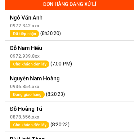
ĐƠN HÀNG ĐANG XỬ LÍ
Ngô Văn Anh
0972.342.xxx
(8h30:20)
Đã tiếp nhận
Đỗ Nam Hiếu
0972.939.8xx
(7:00 PM)
Chờ khách đến lấy
Nguyễn Nam Hoàng
0936.854.xxx
(8:20:23)
Đang giao hàng
Đỗ Hoàng Tú
0878.656.xxx
(8:20:23)
Chờ khách đến lấy