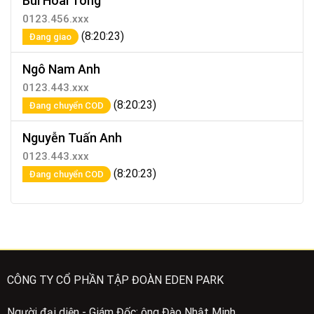
Bùi Hoài Tòng
0123.456.xxx
(8:20:23)
Đang giao
Ngô Nam Anh
0123.443.xxx
(8:20:23)
Đang chuyển COD
Nguyễn Tuấn Anh
0123.443.xxx
(8:20:23)
Đang chuyển COD
CÔNG TY CỔ PHẦN TẬP ĐOÀN EDEN PARK
Người đại diện - Giám Đốc: ông Đào Nhật Minh