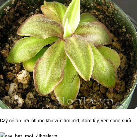
Cây cỏ bơ ưa những khu vực ẩm ướt, đầm lầy, ven sông suối.