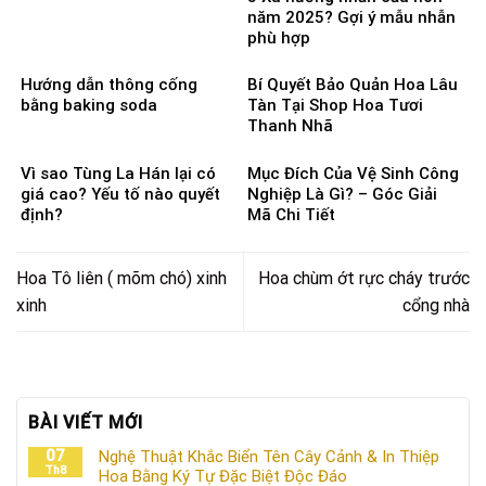
năm 2025? Gợi ý mẫu nhẫn
phù hợp
Hướng dẫn thông cống
Bí Quyết Bảo Quản Hoa Lâu
bằng baking soda
Tàn Tại Shop Hoa Tươi
Thanh Nhã
Vì sao Tùng La Hán lại có
Mục Đích Của Vệ Sinh Công
giá cao? Yếu tố nào quyết
Nghiệp Là Gì? – Góc Giải
định?
Mã Chi Tiết
Hoa Tô liên ( mõm chó) xinh
Hoa chùm ớt rực cháy trước
xinh
cổng nhà
BÀI VIẾT MỚI
07
Nghệ Thuật Khắc Biển Tên Cây Cảnh & In Thiệp
Th8
Hoa Bằng Ký Tự Đặc Biệt Độc Đáo