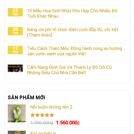
22
10 Mẫu Hoa Sinh Nhật Phù Hợp Cho Nhiều Độ
Th5
Tuổi Khác Nhau
20
Bảng chi phí tổ chức đám cưới đầy đủ, chi tiết
Th5
[Tham khảo]
12
Tiểu Cảnh Thiên Mộc Đồng hành cùng xu hướng
Th5
sân vườn xanh của người Việt
Cẩm Nang Định Giá Và Thanh Lý Đồ Gỗ Cũ:
Những Điều Chủ Nhà Cần Biết
SẢN PHẨM MỚI
Nỗi buồn không tên 2
Được xếp
Giá
Giá
1.700.000
1.560.000
₫
₫
hạng
5.00
gốc
hiện
5 sao
Xót xa biệt ly