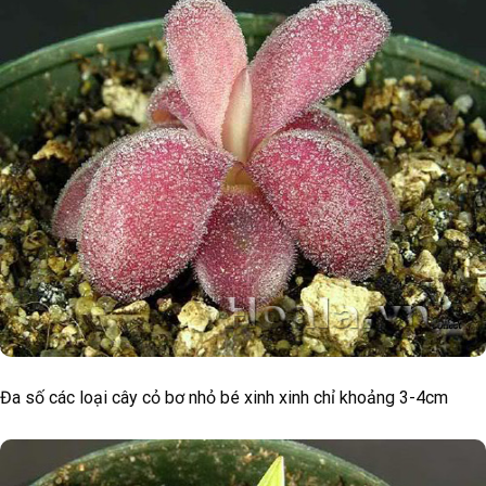
Đa số các loại cây cỏ bơ nhỏ bé xinh xinh chỉ khoảng 3-4cm