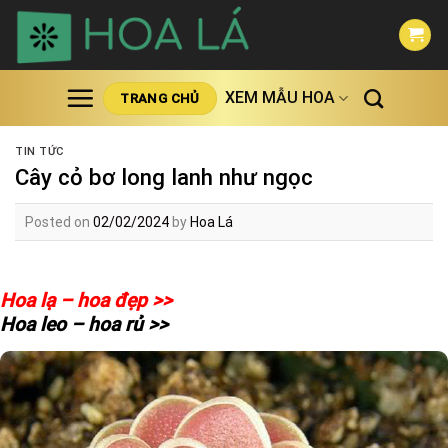
Skip
to
content
XEM MẪU HOA
TRANG CHỦ
TIN TỨC
Cây cỏ bơ long lanh như ngọc
Posted on
02/02/2024
by
Hoa Lá
Hoa lạ – hoa đẹp >>
Hoa leo – hoa rủ >>