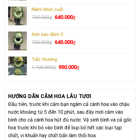
là:
tại
Niệm khúc cuối
730.000₫.
là:
Giá
Giá
750.000
640.000
₫
₫
670.000₫.
gốc
hiện
là:
tại
Ánh sao đêm 2
750.000₫.
là:
Giá
Giá
750.000
640.000
₫
₫
640.000₫.
gốc
hiện
là:
tại
Tiếc thương
750.000₫.
là:
Giá
Giá
1.100.000
950.000
₫
₫
640.000₫.
gốc
hiện
là:
tại
1.100.000₫.
là:
950.000₫.
HƯỚNG DẪN CẮM HOA LÂU TƯƠI
Đầu tiên, trước khi cắm bạn ngâm cả cành hoa vào chậu
nước khoảng từ 5 đến 10 phút, sau đấy mới cắm vào
bình cho cả cành hoa hút đủ nước. Vệ sinh bình và cả gốc
hoa trước khi bỏ vào bình để loại bỏ hết các loại tạp
chất, vi khuẩn hay chất bẩn làm thối hoa.