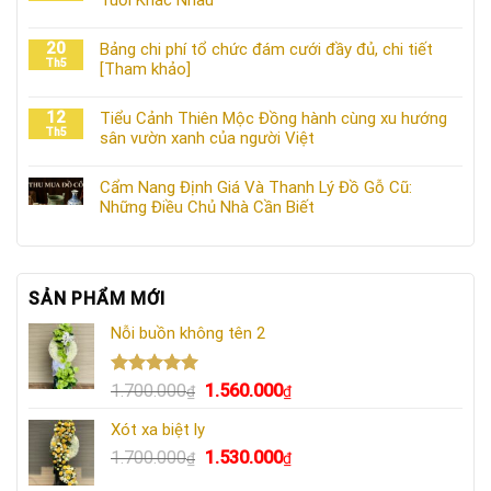
Tuổi Khác Nhau
20
Bảng chi phí tổ chức đám cưới đầy đủ, chi tiết
Th5
[Tham khảo]
12
Tiểu Cảnh Thiên Mộc Đồng hành cùng xu hướng
Th5
sân vườn xanh của người Việt
Cẩm Nang Định Giá Và Thanh Lý Đồ Gỗ Cũ:
Những Điều Chủ Nhà Cần Biết
SẢN PHẨM MỚI
Nỗi buồn không tên 2
Được xếp
Giá
Giá
1.700.000
1.560.000
₫
₫
hạng
5.00
gốc
hiện
5 sao
Xót xa biệt ly
là:
tại
Giá
Giá
1.700.000
1.530.000
1.700.000₫.
là:
₫
₫
gốc
hiện
1.560.000₫.