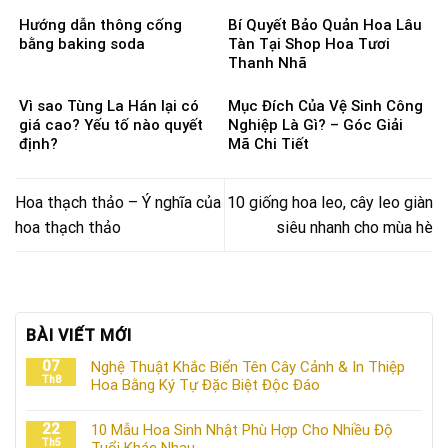
Hướng dẫn thông cống
Bí Quyết Bảo Quản Hoa Lâu
bằng baking soda
Tàn Tại Shop Hoa Tươi
Thanh Nhã
Vì sao Tùng La Hán lại có
Mục Đích Của Vệ Sinh Công
giá cao? Yếu tố nào quyết
Nghiệp Là Gì? – Góc Giải
định?
Mã Chi Tiết
Hoa thạch thảo – Ý nghĩa của
10 giống hoa leo, cây leo giàn
hoa thạch thảo
siêu nhanh cho mùa hè
BÀI VIẾT MỚI
07
Nghệ Thuật Khắc Biển Tên Cây Cảnh & In Thiệp
Th8
Hoa Bằng Ký Tự Đặc Biệt Độc Đáo
22
10 Mẫu Hoa Sinh Nhật Phù Hợp Cho Nhiều Độ
Th5