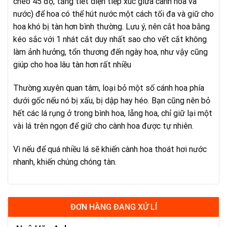
chéo 45 độ, tăng tiết diện tiếp xúc giữa cành hoa và
nước) để hoa có thể hút nước một cách tối đa và giữ cho
hoa khó bị tàn hơn bình thường. Lưu ý, nên cắt hoa bằng
kéo sắc với 1 nhát cắt duy nhất sao cho vết cắt không
làm ảnh hưởng, tổn thương đến ngày hoa, như vậy cũng
giúp cho hoa lâu tàn hơn rất nhiều
Thường xuyên quan tâm, loại bỏ một số cánh hoa phía
dưới gốc nếu nó bị xấu, bị dập hay héo. Bạn cũng nên bỏ
hết các lá rụng ở trong bình hoa, lẵng hoa, chỉ giữ lại một
vài lá trên ngọn để giữ cho cành hoa được tự nhiên.
Vì nếu để quá nhiều lá sẽ khiến cành hoa thoát hơi nước
nhanh, khiến chúng chóng tàn.
ĐƠN HÀNG ĐANG XỬ LÍ