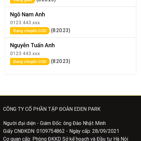
Ngô Nam Anh
0123.443.xxx
(8:20:23)
Đang chuyển COD
Nguyễn Tuấn Anh
0123.443.xxx
(8:20:23)
Đang chuyển COD
CÔNG TY CỔ PHẦN TẬP ĐOÀN EDEN PARK
Người đại diện - Giám Đốc: ông Đào Nhật Minh
Giấy CNĐKDN: 0109754862 - Ngày cấp: 28/09/2021
Cơ quan cấp: Phòng ĐKKD Sở kế hoạch và Đầu tư Hà Nội