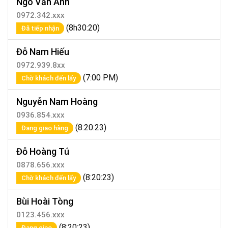
Ngô Văn Anh
0972.342.xxx
(8h30:20)
Đã tiếp nhận
Đỗ Nam Hiếu
0972.939.8xx
(7:00 PM)
Chờ khách đến lấy
Nguyễn Nam Hoàng
0936.854.xxx
(8:20:23)
Đang giao hàng
Đỗ Hoàng Tú
0878.656.xxx
(8:20:23)
Chờ khách đến lấy
Bùi Hoài Tòng
0123.456.xxx
(8:20:23)
Đang giao