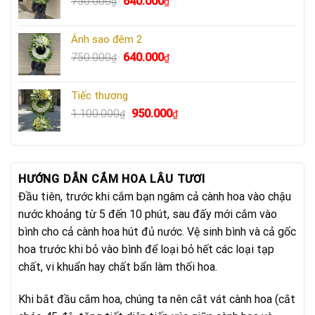
Giá
Giá
750.000
640.000
₫
₫
670.000₫.
gốc
hiện
là:
tại
Ánh sao đêm 2
750.000₫.
là:
Giá
Giá
750.000
640.000
₫
₫
640.000₫.
gốc
hiện
là:
tại
Tiếc thương
750.000₫.
là:
Giá
Giá
1.100.000
950.000
₫
₫
640.000₫.
gốc
hiện
là:
tại
1.100.000₫.
là:
950.000₫.
HƯỚNG DẪN CẮM HOA LÂU TƯƠI
Đầu tiên, trước khi cắm bạn ngâm cả cành hoa vào chậu
nước khoảng từ 5 đến 10 phút, sau đấy mới cắm vào
bình cho cả cành hoa hút đủ nước. Vệ sinh bình và cả gốc
hoa trước khi bỏ vào bình để loại bỏ hết các loại tạp
chất, vi khuẩn hay chất bẩn làm thối hoa.
Khi bắt đầu cắm hoa, chúng ta nên cắt vát cành hoa (cắt