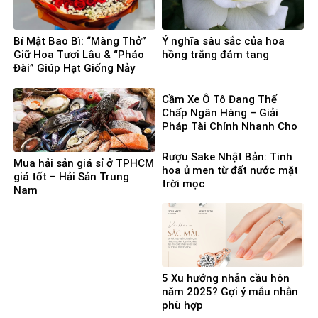
Bí Mật Bao Bì: “Màng Thở”
Ý nghĩa sâu sắc của hoa
Giữ Hoa Tươi Lâu & “Pháo
hồng trắng đám tang
Đài” Giúp Hạt Giống Nảy
Mầm 100%
Cầm Xe Ô Tô Đang Thế
Chấp Ngân Hàng – Giải
Pháp Tài Chính Nhanh Cho
Người Cần Vốn Gấp
Rượu Sake Nhật Bản: Tinh
Mua hải sản giá sỉ ở TPHCM
hoa ủ men từ đất nước mặt
giá tốt – Hải Sản Trung
trời mọc
Nam
5 Xu hướng nhẫn cầu hôn
năm 2025? Gợi ý mẫu nhẫn
phù hợp