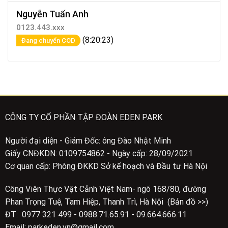
Nguyễn Tuấn Anh
0123.443.xxx
(8:20:23)
Đang chuyển COD
CÔNG TY CỔ PHẦN TẬP ĐOÀN EDEN PARK
Người đại diện - Giám Đốc: ông Đào Nhật Minh
Giấy CNĐKDN: 0109754862 - Ngày cấp: 28/09/2021
Cơ quan cấp: Phòng ĐKKD Sở kế hoạch và Đầu tư Hà Nội
Công Viên Thực Vật Cảnh Việt Nam- ngõ 168/80, đường
Phan Trọng Tuệ, Tam Hiệp, Thanh Trì, Hà Nội (Bản đồ >>)
ĐT: 0977 321 499 - 0988.71.65.91 - 09.664.666.11
Email: parkeden.vn@gmail.com