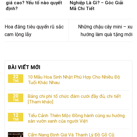
giá cao? Yếu tố nào quyết
Nghiệp Là Gì? – Góc Giải
định?
Mã Chi Tiết
Hoa đăng tiêu quyến rũ sắc
Những chậu cây mini – xu
cam lộng lẫy
hướng làm quà tặng mới
BÀI VIẾT MỚI
22
10 Mẫu Hoa Sinh Nhật Phù Hợp Cho Nhiều Độ
Th5
Tuổi Khác Nhau
20
Bảng chi phí tổ chức đám cưới đầy đủ, chi tiết
Th5
[Tham khảo]
12
Tiểu Cảnh Thiên Mộc Đồng hành cùng xu hướng
Th5
sân vườn xanh của người Việt
Cẩm Nang Định Giá Và Thanh Lý Đồ Gỗ Cũ: