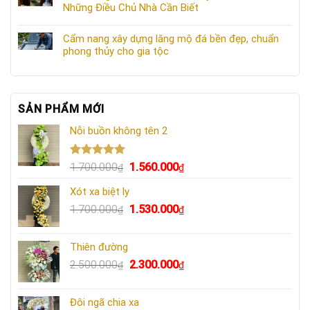
Những Điều Chủ Nhà Cần Biết
Cẩm nang xây dựng lăng mộ đá bền đẹp, chuẩn
phong thủy cho gia tộc
SẢN PHẨM MỚI
Nỗi buồn không tên 2
Được xếp
Giá
Giá
1.700.000
1.560.000
₫
₫
hạng
5.00
gốc
hiện
5 sao
Xót xa biệt ly
là:
tại
Giá
Giá
1.700.000
1.530.000
1.700.000₫.
là:
₫
₫
gốc
hiện
1.560.000₫.
là:
tại
Thiên đường
1.700.000₫.
là:
Giá
Giá
2.500.000
2.300.000
₫
₫
1.530.000₫.
gốc
hiện
là:
tại
Đôi ngã chia xa
2.500.000₫.
là: