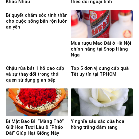
Khác Nhau
theo dõi ngoại tình
Bí quyết chăm sóc tinh thần
cho cuộc sống bận rộn luôn
an yên
Mua rượu Mao Đài ở Hà Nội
chính hãng tại Shop Hàng
Nga
Chậu rửa bát 1 hố cao cấp
Top 5 đơn vị cung cấp quà
và sự thay đổi trong thói
Tết uy tín tại TPHCM
quen sử dụng gian bếp
Bí Mật Bao Bì: “Màng Thở”
Ý nghĩa sâu sắc của hoa
Giữ Hoa Tươi Lâu & “Pháo
hồng trắng đám tang
Đài” Giúp Hạt Giống Nảy
Mầm 100%