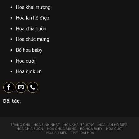
Hoa khai trương
Hoa lan hồ điệp
Hoa chia buồn
Hoa chúc mừng
Bó hoa baby
Hoa cưới
Hoa sự kiện
Đối tác:
TRANG CHỦ
HOA SINH NHẬT
HOA KHAI TRƯƠNG
HOA LAN HỒ ĐIỆP
HOA CHIA BUỒN
HOA CHÚC MỪNG
BÓ HOA BABY
HOA CƯỚI
HOA SỰ KIỆN
THỂ LOẠI HOA