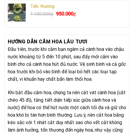
là:
tại
Tiếc thương
750.000₫.
là:
Giá
Giá
1.100.000
950.000
₫
₫
640.000₫.
gốc
hiện
là:
tại
1.100.000₫.
là:
950.000₫.
HƯỚNG DẪN CẮM HOA LÂU TƯƠI
Đầu tiên, trước khi cắm bạn ngâm cả cành hoa vào chậu
nước khoảng từ 5 đến 10 phút, sau đấy mới cắm vào
bình cho cả cành hoa hút đủ nước. Vệ sinh bình và cả gốc
hoa trước khi bỏ vào bình để loại bỏ hết các loại tạp
chất, vi khuẩn hay chất bẩn làm thối hoa.
Khi bắt đầu cắm hoa, chúng ta nên cắt vát cành hoa (cắt
chéo 45 độ, tăng tiết diện tiếp xúc giữa cành hoa và
nước) để hoa có thể hút nước một cách tối đa và giữ cho
hoa khó bị tàn hơn bình thường. Lưu ý, nên cắt hoa bằng
kéo sắc với 1 nhát cắt duy nhất sao cho vết cắt không
làm ảnh hưởng, tổn thương đến ngày hoa, như vậy cũng