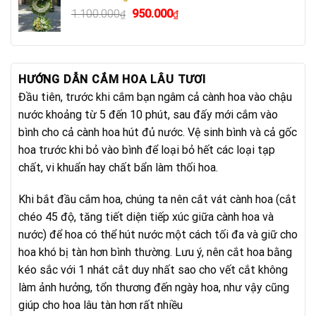
750.000₫.
là:
Giá
Giá
1.100.000
950.000
₫
₫
640.000₫.
gốc
hiện
là:
tại
1.100.000₫.
là:
950.000₫.
HƯỚNG DẪN CẮM HOA LÂU TƯƠI
Đầu tiên, trước khi cắm bạn ngâm cả cành hoa vào chậu
nước khoảng từ 5 đến 10 phút, sau đấy mới cắm vào
bình cho cả cành hoa hút đủ nước. Vệ sinh bình và cả gốc
hoa trước khi bỏ vào bình để loại bỏ hết các loại tạp
chất, vi khuẩn hay chất bẩn làm thối hoa.
Khi bắt đầu cắm hoa, chúng ta nên cắt vát cành hoa (cắt
chéo 45 độ, tăng tiết diện tiếp xúc giữa cành hoa và
nước) để hoa có thể hút nước một cách tối đa và giữ cho
hoa khó bị tàn hơn bình thường. Lưu ý, nên cắt hoa bằng
kéo sắc với 1 nhát cắt duy nhất sao cho vết cắt không
làm ảnh hưởng, tổn thương đến ngày hoa, như vậy cũng
giúp cho hoa lâu tàn hơn rất nhiều