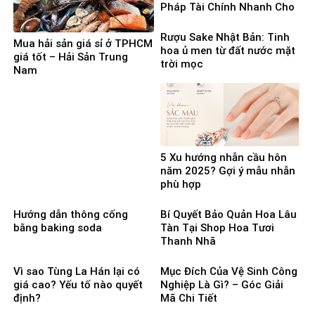
Pháp Tài Chính Nhanh Cho
Người Cần Vốn Gấp
Rượu Sake Nhật Bản: Tinh
Mua hải sản giá sỉ ở TPHCM
hoa ủ men từ đất nước mặt
giá tốt – Hải Sản Trung
trời mọc
Nam
5 Xu hướng nhẫn cầu hôn
năm 2025? Gợi ý mẫu nhẫn
phù hợp
Hướng dẫn thông cống
Bí Quyết Bảo Quản Hoa Lâu
bằng baking soda
Tàn Tại Shop Hoa Tươi
Thanh Nhã
Vì sao Tùng La Hán lại có
Mục Đích Của Vệ Sinh Công
giá cao? Yếu tố nào quyết
Nghiệp Là Gì? – Góc Giải
định?
Mã Chi Tiết