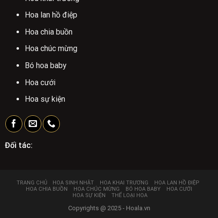
Hoa lan hồ điệp
Hoa chia buồn
Hoa chúc mừng
Bó hoa baby
Hoa cưới
Hoa sự kiện
Đối tác:
TRANG CHỦ
HOA SINH NHẬT
HOA KHAI TRƯƠNG
HOA LAN HỒ ĐIỆP
HOA CHIA BUỒN
HOA CHÚC MỪNG
BÓ HOA BABY
HOA CƯỚI
HOA SỰ KIỆN
THỂ LOẠI HOA
Copyrights @ 2025 - Hoala.vn