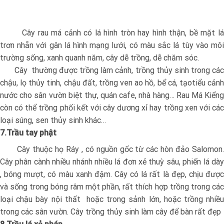
Cây rau má cảnh có lá hình tròn hay hình thận, bề mặt lá
trơn nhẵn với gân lá hình mạng lưới, có màu sắc lá tùy vào môi
trường sống, xanh quanh năm, cây dễ trồng, dễ chăm sóc.
Cây thường được trồng làm cảnh, trồng thủy sinh trong các
chậu, lọ thủy tinh, chậu đất, trồng ven ao hồ, bể cá, tạotiểu cảnh
nước cho sân vườn biệt thự, quán cafe, nhà hàng… Rau Má Kiểng
còn có thể trồng phối kết với cây dương xỉ hay trồng xen với các
loại súng, sen thủy sinh khác…
7.Trầu tay phật
Cây thuộc họ Ráy , có nguồn gốc từ các hòn đảo Salomon.
Cây phân cành nhiều nhánh nhiều lá đơn xẻ thuỳ sâu, phiến lá dày
, bóng mượt, có màu xanh đậm. Cây có lá rất là đẹp, chịu được
và sống trong bóng râm một phần, rất thích hợp trồng trong các
loại chậu bày nội thất hoặc trong sảnh lớn, hoặc trồng nhiều
trong các sân vườn. Cây trồng thủy sinh làm cây để bàn rất đẹp