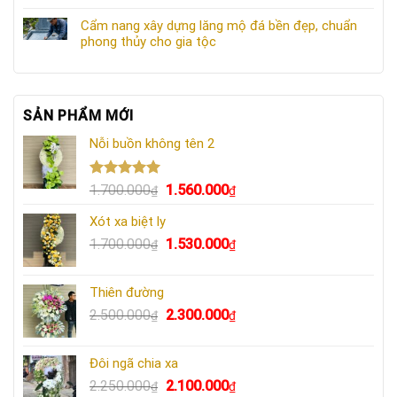
Cẩm nang xây dựng lăng mộ đá bền đẹp, chuẩn
phong thủy cho gia tộc
SẢN PHẨM MỚI
Nỗi buồn không tên 2
Được xếp
Giá
Giá
1.700.000
1.560.000
₫
₫
hạng
5.00
gốc
hiện
5 sao
Xót xa biệt ly
là:
tại
Giá
Giá
1.700.000
1.530.000
1.700.000₫.
là:
₫
₫
gốc
hiện
1.560.000₫.
là:
tại
Thiên đường
1.700.000₫.
là:
Giá
Giá
2.500.000
2.300.000
₫
₫
1.530.000₫.
gốc
hiện
là:
tại
Đôi ngã chia xa
2.500.000₫.
là:
Giá
Giá
2.250.000
2.100.000
₫
₫
2.300.000₫.