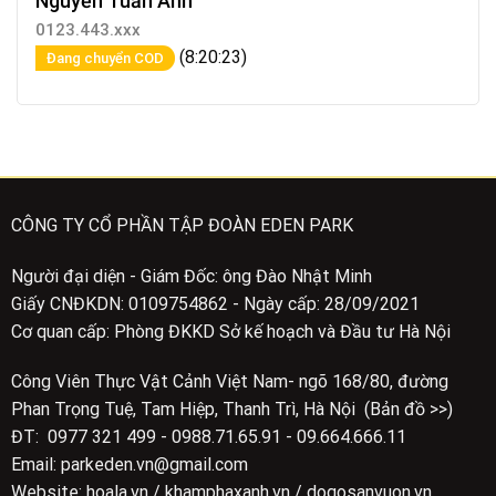
Nguyễn Tuấn Anh
0123.443.xxx
(8:20:23)
Đang chuyển COD
CÔNG TY CỔ PHẦN TẬP ĐOÀN EDEN PARK
Người đại diện - Giám Đốc: ông Đào Nhật Minh
Giấy CNĐKDN: 0109754862 - Ngày cấp: 28/09/2021
Cơ quan cấp: Phòng ĐKKD Sở kế hoạch và Đầu tư Hà Nội
Công Viên Thực Vật Cảnh Việt Nam- ngõ 168/80, đường
Phan Trọng Tuệ, Tam Hiệp, Thanh Trì, Hà Nội (Bản đồ >>)
ĐT: 0977 321 499 - 0988.71.65.91 - 09.664.666.11
Email: parkeden.vn@gmail.com
Website: hoala.vn / khamphaxanh.vn / dogosanvuon.vn