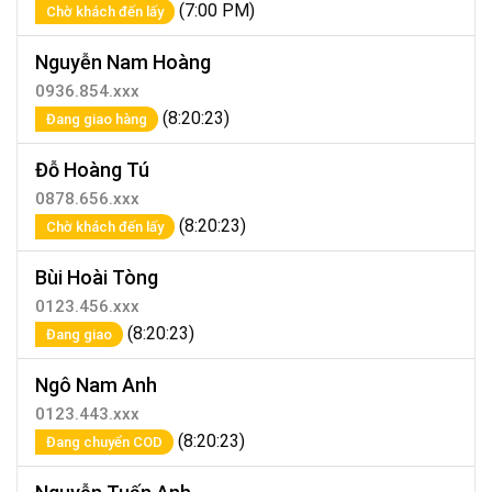
(7:00 PM)
Chờ khách đến lấy
Nguyễn Nam Hoàng
0936.854.xxx
(8:20:23)
Đang giao hàng
Đỗ Hoàng Tú
0878.656.xxx
(8:20:23)
Chờ khách đến lấy
Bùi Hoài Tòng
0123.456.xxx
(8:20:23)
Đang giao
Ngô Nam Anh
0123.443.xxx
(8:20:23)
Đang chuyển COD